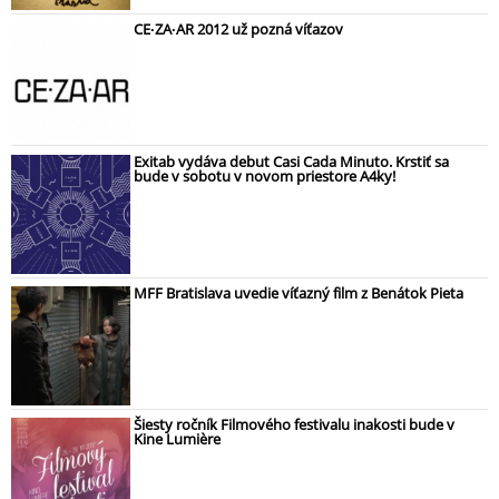
CE∙ZA∙AR 2012 už pozná víťazov
Exitab vydáva debut Casi Cada Minuto. Krstiť sa
bude v sobotu v novom priestore A4ky!
MFF Bratislava uvedie víťazný film z Benátok Pieta
Šiesty ročník Filmového festivalu inakosti bude v
Kine Lumière