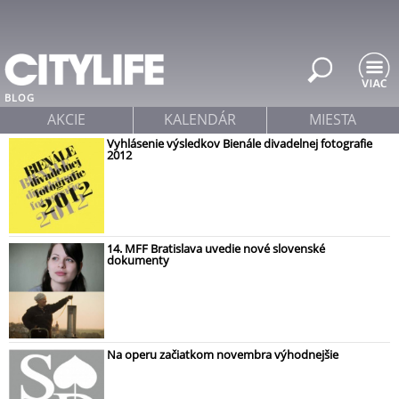
Jump to navigation
BLOG
AKCIE
KALENDÁR
MIESTA
Vyhlásenie výsledkov Bienále divadelnej fotografie
2012
14. MFF Bratislava uvedie nové slovenské
dokumenty
Na operu začiatkom novembra výhodnejšie