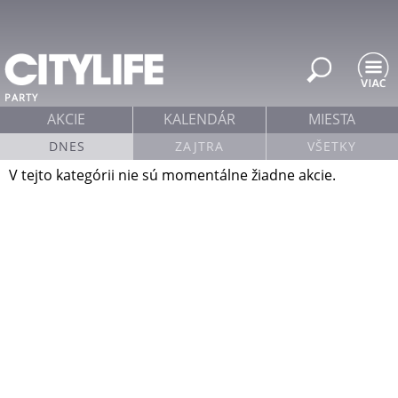
Jump to navigation
PARTY
AKCIE
KALENDÁR
MIESTA
DNES
ZAJTRA
VŠETKY
V tejto kategórii nie sú momentálne žiadne akcie.