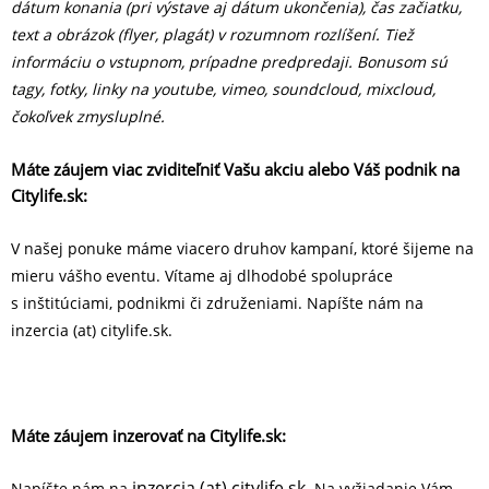
dátum konania (pri výstave aj dátum ukončenia),
čas začiatku,
text a obrázok (flyer, plagát) v rozumnom roz­líšení. Tiež
informáciu o vstupnom, prípadne predpredaji. Bonusom sú
tagy, fotky, linky na youtube, vimeo, soundcloud, mixcloud,
čokoľvek zmysluplné.
Máte záujem viac zviditeľniť Vašu akciu alebo Váš podnik na
Citylife.sk:
V našej ponuke máme viacero druhov kampaní, ktoré šijeme na
mieru vášho eventu. Vítame aj dlhodobé spolupráce
s inštitúciami, podnikmi či združeniami. Napíšte nám na
inzercia (at) citylife.sk.
Máte záujem inzerovať na Citylife.sk:
inzercia (at) citylife.sk
Napíšte nám na
. Na vyžiadanie Vám