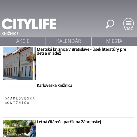
Jump to navigation
KNIŽNICE
AKCIE
KALENDÁR
MIESTA
Mestská knižnica v Bratislave - Úsek literatúry pre
deti a mládež
Karloveská knižnica
Letná čitáreň - parčík na Záhrebskej