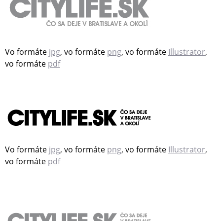
Vo formáte
jpg
, vo formáte
png
, vo formáte
Illustrator
,
vo formáte
pdf
Vo formáte
jpg
, vo formáte
png
, vo formáte
Illustrator
,
vo formáte
pdf