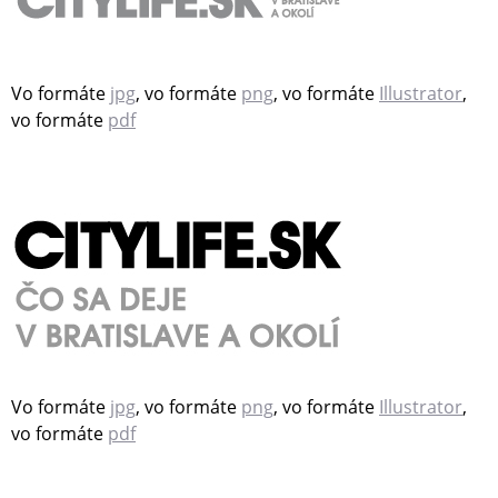
Vo formáte
jpg
, vo formáte
png
, vo formáte
Illustrator
,
vo formáte
pdf
Vo formáte
jpg
, vo formáte
png
, vo formáte
Illustrator
,
vo formáte
pdf