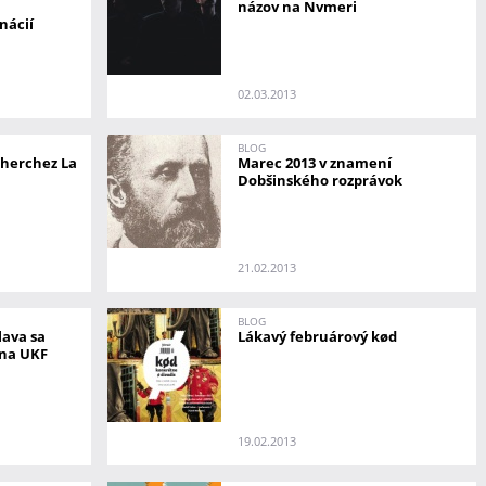
názov na Nvmeri
nácií
02.03.2013
BLOG
Cherchez La
Marec 2013 v znamení
Dobšinského rozprávok
21.02.2013
BLOG
lava sa
Lákavý februárový kød
 na UKF
19.02.2013