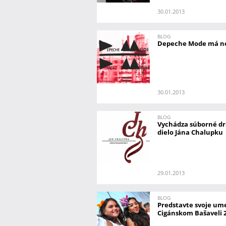
30.01.2013
BLOG
Depeche Mode má no
30.01.2013
BLOG
Vychádza súborné d
dielo Jána Chalupku
29.01.2013
BLOG
Predstavte svoje um
Cigánskom Bašaveli 2