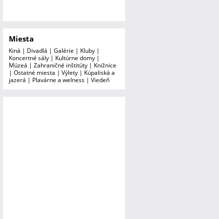
Miesta
Kiná
|
Divadlá
|
Galérie
|
Kluby
|
Koncertné sály
|
Kultúrne domy
|
Múzeá
|
Zahraničné inštitúty
|
Knižnice
|
Ostatné miesta
|
Výlety
|
Kúpaliská a
jazerá
|
Plavárne a welness
|
Viedeň