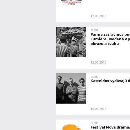
17.03.2013
BLOG
Panna zázračnica bu
Lumière uvedená v pl
obrazu a zvuku
13.03.2013
BLOG
Kasteldox vydávajú 
10.03.2013
BLOG
Festival Nová drám