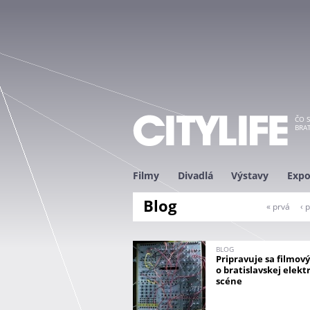
ČO S
BRAT
Filmy
Divadlá
Výstavy
Expo
Blog
S
« prvá
‹ 
t
r
á
BLOG
Pripravuje sa filmo
n
o bratislavskej elekt
k
scéne
y