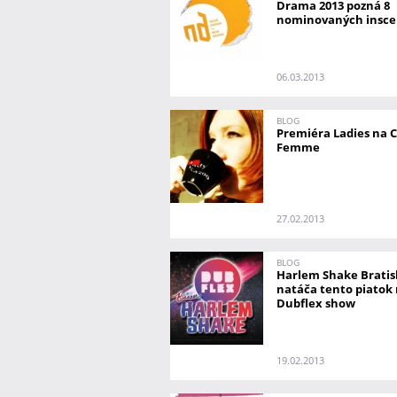
Drama 2013 pozná 8
nominovaných insce
06.03.2013
BLOG
Premiéra Ladies na 
Femme
27.02.2013
BLOG
Harlem Shake Bratis
natáča tento piatok
Dubflex show
19.02.2013