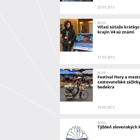
25.03.2013
BLOG
Víťazi súťaže krátky
krajín V4 sú známi
21.03.2013
BLOG
Festival Hory a mes
cestovateľské zážitk
bedekra
19.03.2013
BLOG
Týždeň slovenských k