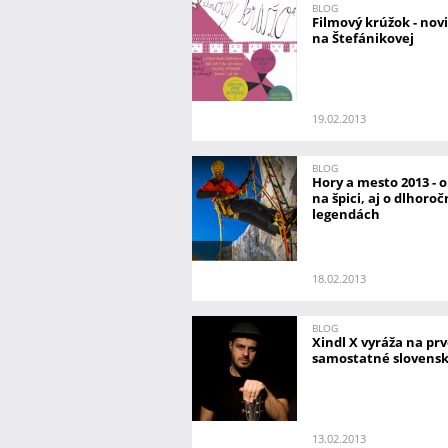
BLOG
Filmový krúžok - nov
na Štefánikovej
19.02.2013
BLOG
Hory a mesto 2013 - o
na špici, aj o dlhoro
legendách
18.02.2013
BLOG
Xindl X vyráža na pr
samostatné slovensk
13.02.2013