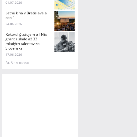
01.07.2026
Letné kiná v Bratislave a
okolí
24.06.2026
Rekordný záujem o TNE:
grant získalo až 33
mladých talentov zo
Slovenska
17.06.2026
ĎALŠIE V BLOGU