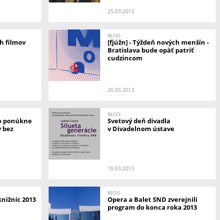
25.03.2013
BLOG
ch filmov
[fjúžn] - Týždeň nových menšín -
Bratislava bude opäť patriť
cudzincom
20.03.2013
BLOG
to ponúkne
Svetový deň divadla
y bez
v Divadelnom ústave
18.03.2013
BLOG
nižníc 2013
Opera a Balet SND zverejnili
program do konca roka 2013