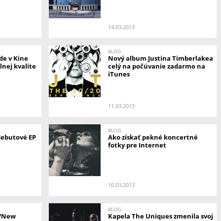
14.03.2013
BLOG
de v Kine
Nový album Justina Timberlakea
nej kvalite
celý na počúvanie zadarmo na
iTunes
11.03.2013
BLOG
debutové EP
Ako získať pekné koncertné
fotky pre Internet
10.03.2013
BLOG
a/New
Kapela The Uniques zmenila svoj