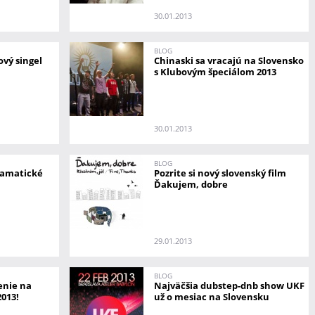
30.01.2013
BLOG
vý singel
Chinaski sa vracajú na Slovensko
s Klubovým špeciálom 2013
30.01.2013
BLOG
ramatické
Pozrite si nový slovenský film
Ďakujem, dobre
29.01.2013
BLOG
enie na
Najväčšia dubstep-dnb show UKF
013!
už o mesiac na Slovensku