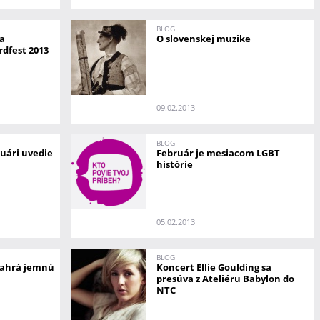
BLOG
ka
O slovenskej muzike
dfest 2013
09.02.2013
BLOG
uári uvedie
Február je mesiacom LGBT
histórie
05.02.2013
BLOG
zahrá jemnú
Koncert Ellie Goulding sa
presúva z Ateliéru Babylon do
NTC