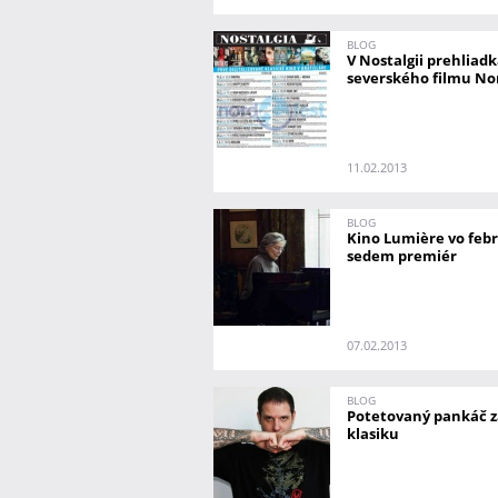
BLOG
V Nostalgii prehliad
severského filmu Nor
11.02.2013
BLOG
Kino Lumière vo febr
sedem premiér
07.02.2013
BLOG
Potetovaný pankáč 
klasiku