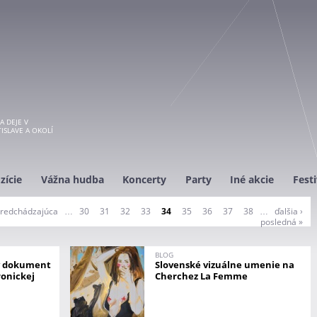
A DEJE V
ISLAVE A OKOLÍ
zície
Vážna hudba
Koncerty
Party
Iné akcie
Festi
predchádzajúca
…
30
31
32
33
34
35
36
37
38
…
ďalšia ›
posledná »
BLOG
vý dokument
Slovenské vizuálne umenie na
ronickej
Cherchez La Femme