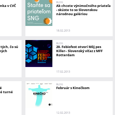
BLOG
inka v CVČ
Ak chcete výnimočného priateľa
- skúste to so Slovenskou
národnou galériou
18.02.2013
BLOG
 tých, čo sú
20. Febiofest otvorí Môj pes
čných
Killer– Slovenský víťaz z MFF
Rotterdam
17.02.2013
BLOG
vé
Február s Kinečkom
é turné
12.02.2013