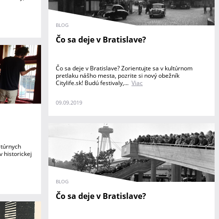
BLOG
Čo sa deje v Bratislave?
Čo sa deje v Bratislave? Zorientujte sa v kultúrnom
pretlaku nášho mesta, pozrite si nový obežník
Citylife.sk! Budú festivaly,...
Viac
09.09.2019
ltúrnych
 historickej
BLOG
Čo sa deje v Bratislave?