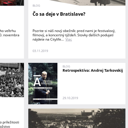
BLOG
Čo sa deje v Bratislave?
ho veľtrhu
Pozrite si náš nový obežník: pred nami je festivalový,
 10. novembra
filmový, a koncertný týždeň. Stovky ďalších podujatí
nájdete na Citylife...
Viac
03.11.2019
BLOG
Retrospektíva: Andrej Tarkovskij
29.10.2019
o príležitosti
nožstvo