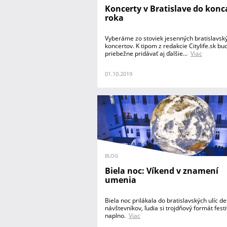
Koncerty v Bratislave do konc
roka
Vyberáme zo stoviek jesenných bratislavsk
koncertov. K tipom z redakcie Citylife.sk b
priebežne pridávať aj ďalšie...
Viac
01.10.2019
BLOG
Biela noc: Víkend v znamení
umenia
Biela noc prilákala do bratislavských ulíc de
návštevníkov, ľudia si trojdňový formát festiv
naplno.
Viac