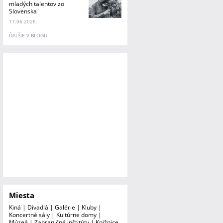
mladých talentov zo
Slovenska
17.06.2026
ĎALŠIE V BLOGU
Miesta
Kiná
|
Divadlá
|
Galérie
|
Kluby
|
Koncertné sály
|
Kultúrne domy
|
Múzeá
|
Zahraničné inštitúty
|
Knižnice