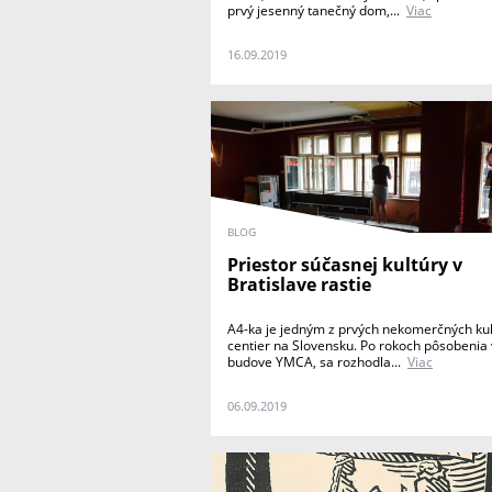
prvý jesenný tanečný dom,...
Viac
16.09.2019
BLOG
Priestor súčasnej kultúry v
Bratislave rastie
A4-ka je jedným z prvých nekomerčných ku
centier na Slovensku. Po rokoch pôsobenia v
budove YMCA, sa rozhodla...
Viac
06.09.2019