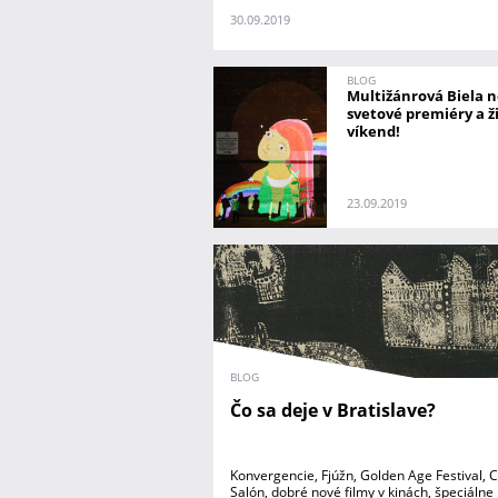
30.09.2019
BLOG
Multižánrová Biela n
svetové premiéry a ži
víkend!
23.09.2019
BLOG
Čo sa deje v Bratislave?
Konvergencie, Fjúžn, Golden Age Festival, 
Salón, dobré nové filmy v kinách, špeciálne