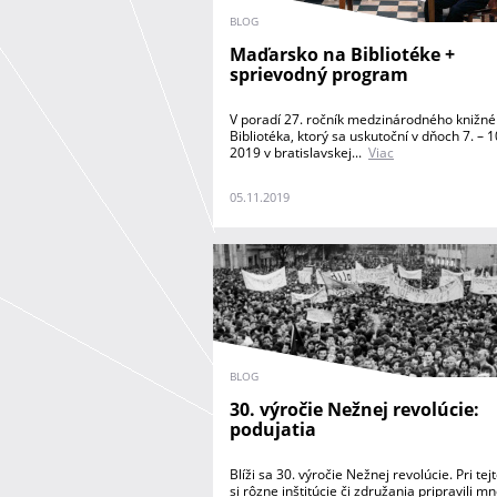
BLOG
Maďarsko na Bibliotéke +
sprievodný program
V poradí 27. ročník medzinárodného knižné
Bibliotéka, ktorý sa uskutoční v dňoch 7. –
2019 v bratislavskej...
Viac
05.11.2019
BLOG
30. výročie Nežnej revolúcie:
podujatia
Blíži sa 30. výročie Nežnej revolúcie. Pri tejt
si rôzne inštitúcie či združania pripravili m