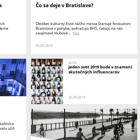
a
Čo sa deje v Bratislave?
ých
Október kultúrny život nášho mesta štartuje festivalom
udeme
Bratislava v pohybe, pokračujú BHS, čakajú na nás
zaujímavé klubové...
Viac
30.09.2019
BLOG
Jeden svet 2019 bude v znamení
skutočných influencerov
25.09.2019
saťtisíce
alu užili