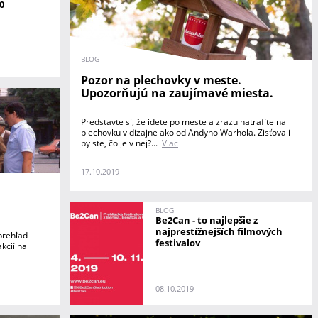
0
BLOG
Pozor na plechovky v meste.
Upozorňujú na zaujímavé miesta.
Predstavte si, že idete po meste a zrazu natrafíte na
plechovku v dizajne ako od Andyho Warhola. Zisťovali
by ste, čo je v nej?...
Viac
17.10.2019
BLOG
Be2Can - to najlepšie z
najprestížnejších filmových
prehľad
festivalov
kcií na
08.10.2019