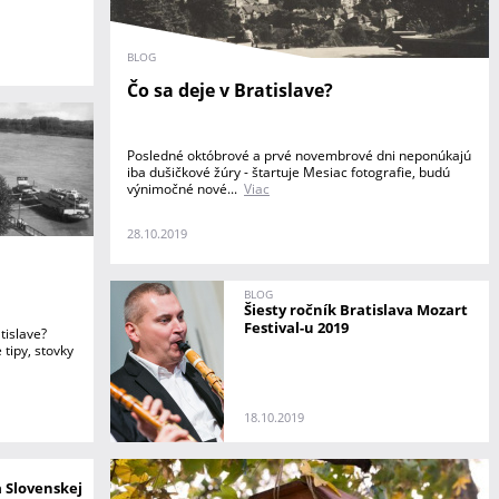
BLOG
Čo sa deje v Bratislave?
Posledné októbrové a prvé novembrové dni neponúkajú
iba dušičkové žúry - štartuje Mesiac fotografie, budú
výnimočné nové...
Viac
28.10.2019
BLOG
Šiesty ročník Bratislava Mozart
Festival-u 2019
tislave?
 tipy, stovky
18.10.2019
 Slovenskej