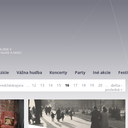
A DEJE V
ISLAVE A OKOLÍ
zície
Vážna hudba
Koncerty
Party
Iné akcie
Festi
predchádzajúca
…
12
13
14
15
16
17
18
19
20
…
ďalšia ›
posledná »