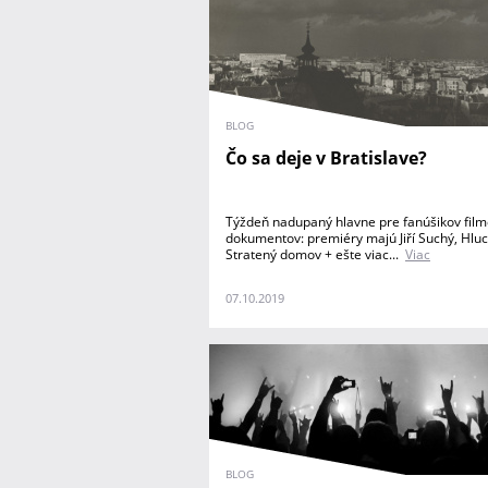
BLOG
Čo sa deje v Bratislave?
Týždeň nadupaný hlavne pre fanúšikov fil
dokumentov: premiéry majú Jiří Suchý, Hluc
Stratený domov + ešte viac...
Viac
07.10.2019
BLOG