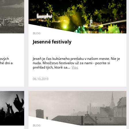
BLOG
Jesenné festivaly
mových
Jeseň je čas kultúrneho pretlaku v našom meste. Nie je
hé dni a
nuda. Množstvo festivalov už za nami - pozrite si
prehľad tých, ktoré sa...
Viac
06.10.2019
BLOG