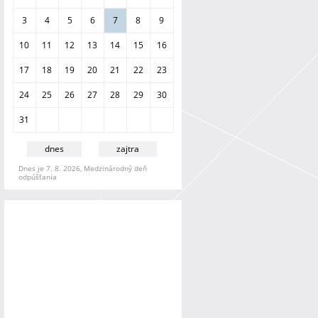
a
n
3
4
5
6
7
8
9
i
e
10
11
12
13
14
15
16
17
18
19
20
21
22
23
24
25
26
27
28
29
30
31
dnes
zajtra
Dnes je 7. 8. 2026, Medzinárodný deň
odpúšťania