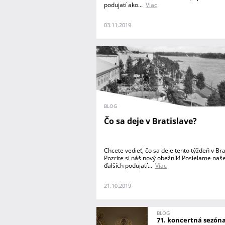
podujatí ako...
Viac
03.11.2019
BLOG
Čo sa deje v Bratislave?
Chcete vedieť, čo sa deje tento týždeň v Bra
Pozrite si náš nový obežník! Posielame naše
ďalších podujatí...
Viac
21.10.2019
BLOG
71. koncertná sezóna