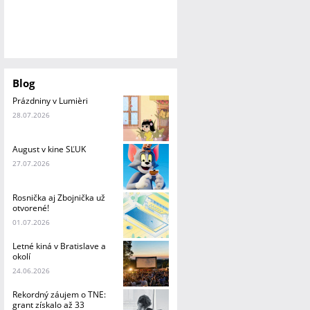
Blog
Prázdniny v Lumièri
28.07.2026
August v kine SĽUK
27.07.2026
Rosnička aj Zbojnička už
otvorené!
01.07.2026
Letné kiná v Bratislave a
okolí
24.06.2026
Rekordný záujem o TNE:
grant získalo až 33