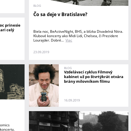
BLOG
Čo sa deje v Bratislave?
oc prinesie
ari celý
Biela noc, BeActiveNight, BHS, a blízka Divadelná Nitra.
Klubové koncerty ako Midi Lidi, Chelsea, či Prezident
Lourajder. Dobré...
Viac
23.09.2019
BLOG
Vzdelávací cyklus Filmový
kabinet už po štvrtýkrát otvára
brány milovníkom filmu
16.09.2019
Comics
 koncerty,