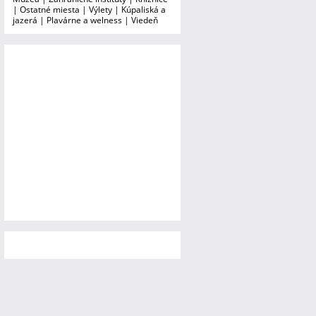
|
Ostatné miesta
|
Výlety
|
Kúpaliská a
jazerá
|
Plavárne a welness
|
Viedeň