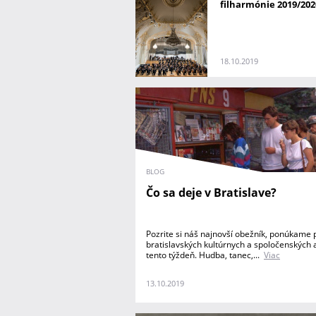
filharmónie 2019/202
18.10.2019
BLOG
Čo sa deje v Bratislave?
Pozrite si náš najnovší obežník, ponúkame 
bratislavských kultúrnych a spoločenských a
tento týždeň. Hudba, tanec,...
Viac
13.10.2019