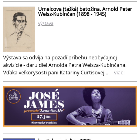
Umelcova (ťažká) batožina. Arnold Peter
Weisz-Kubínčan (1898 - 1945)
výstava
Výstava sa odvíja na pozadí príbehu neobyčajnej
akvizície - daru diel Arnolda Petra Weisza-Kubínčana.
Vďaka veľkorysosti pani Katariny Curtisovej...
viac