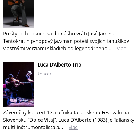
Po štyroch rokoch sa do nášho vráti José James.
Tentokrát hip-hopový jazzman poteší svojich fanúšikov
vlastnými verziami skladieb od legendárneho...
viac
Luca D’Alberto Trio
koncert
Záverečný koncert 12. ročníka talianskeho Festivalu na
Slovensku “Dolce Vitaj”. Luca D’Alberto (1983) je Taliansky
multi-inštrumentalista a...
viac