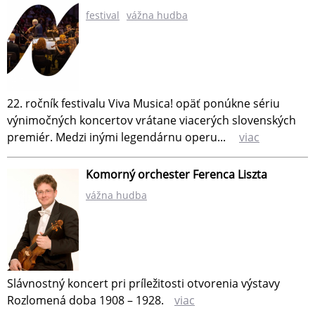
festival
vážna hudba
22. ročník festivalu Viva Musica! opäť ponúkne sériu
výnimočných koncertov vrátane viacerých slovenských
premiér. Medzi inými legendárnu operu...
viac
Komorný orchester Ferenca Liszta
vážna hudba
Slávnostný koncert pri príležitosti otvorenia výstavy
Rozlomená doba 1908 – 1928.
viac