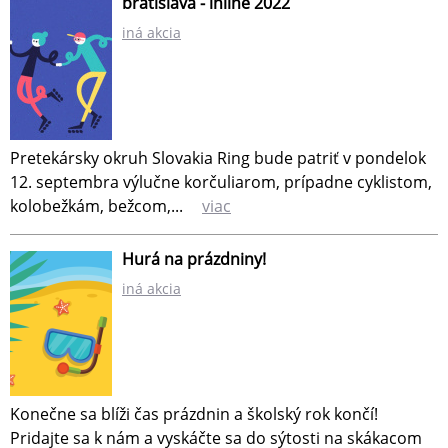
bratislava - inline 2022
iná akcia
Pretekársky okruh Slovakia Ring bude patriť v pondelok
12. septembra výlučne korčuliarom, prípadne cyklistom,
kolobežkám, bežcom,...
viac
Hurá na prázdniny!
iná akcia
Konečne sa blíži čas prázdnin a školský rok končí!
Pridajte sa k nám a vyskáčte sa do sýtosti na skákacom