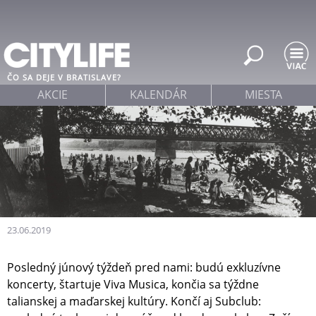
Jump to navigation
ČO SA DEJE V BRATISLAVE?
AKCIE
KALENDÁR
MIESTA
23.06.2019
Posledný júnový týždeň pred nami: budú exkluzívne
koncerty, štartuje Viva Musica, končia sa týždne
talianskej a maďarskej kultúry. Končí aj Subclub: