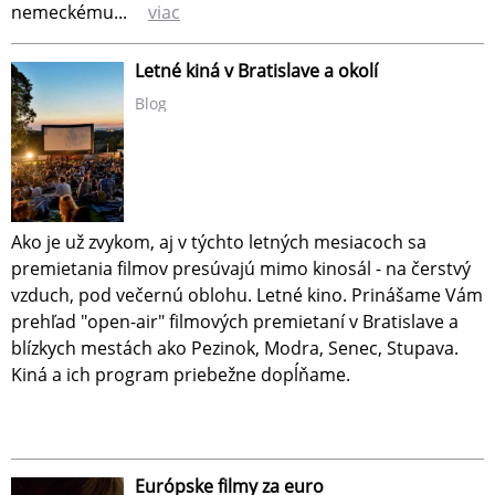
nemeckému...
viac
Letné kiná v Bratislave a okolí
Blog
Ako je už zvykom, aj v týchto letných mesiacoch sa
premietania filmov presúvajú mimo kinosál - na čerstvý
vzduch, pod večernú oblohu. Letné kino. Prinášame Vám
prehľad "open-air" filmových premietaní v Bratislave a
blízkych mestách ako Pezinok, Modra, Senec, Stupava.
Kiná a ich program priebežne dopĺňame.
Európske filmy za euro