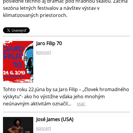
posledné techno aj dramáč pod hradnou skalou. Začína
sezóna letných festivalov a návštev výstav v
klimatizovaných priestoroch.
Jaro Filip 70
koncert
Tohto roku 22.júna by sa Jaro Filip – „človek hromadného
výskytu“- ako ho výstižne vďaka jeho mnohým
neúnavným aktivitám označil
...
viac
José James (USA)
koncert