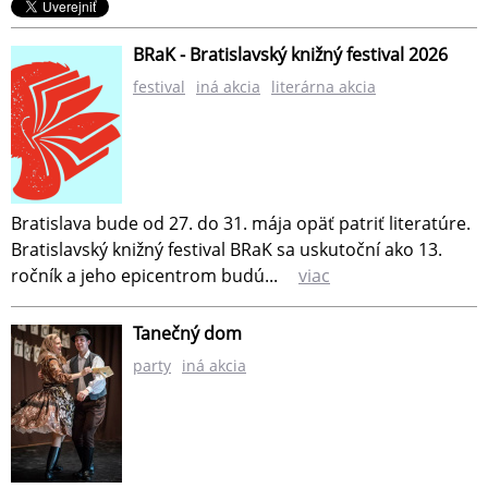
BRaK - Bratislavský knižný festival 2026
festival
iná akcia
literárna akcia
Bratislava bude od 27. do 31. mája opäť patriť literatúre.
Bratislavský knižný festival BRaK sa uskutoční ako 13.
ročník a jeho epicentrom budú...
viac
Tanečný dom
party
iná akcia