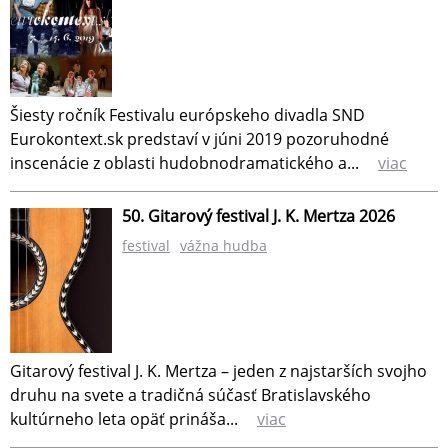
Šiesty ročník Festivalu európskeho divadla SND
Eurokontext.sk predstaví v júni 2019 pozoruhodné
inscenácie z oblasti hudobnodramatického a...
viac
50. Gitarový festival J. K. Mertza 2026
festival
vážna hudba
Gitarový festival J. K. Mertza – jeden z najstarších svojho
druhu na svete a tradičná súčasť Bratislavského
kultúrneho leta opäť prináša...
viac