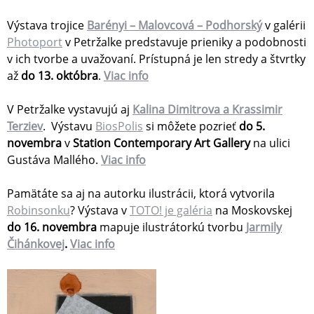
Výstava trojice
Barényi – Malovcová – Podhorský
v galérii
Photoport
v Petržalke predstavuje prieniky a podobnosti
v ich tvorbe a uvažovaní. Prístupná je len stredy a štvrtky
až
do 13. októbra
.
Viac info
V Petržalke vystavujú aj
Kalina Dimitrova a Krassimir
Terziev
. Výstavu
BiosPolis
si môžete pozrieť
do 5.
novembra
v
Station Contemporary Art Gallery
na ulici
Gustáva Mallého.
Viac info
Pamätáte sa aj na autorku ilustrácii, ktorá vytvorila
Robinsonku
? Výstava v
TOTO! je galéria
na Moskovskej
do 16. novembra
mapuje ilustrátorkú tvorbu
Jarmily
Čihánkovej
.
Viac info