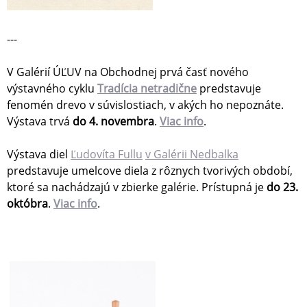
---
V Galérií ÚĽUV na Obchodnej prvá časť nového
výstavného cyklu
Tradícia netradične
predstavuje
fenomén drevo v súvislostiach, v akých ho nepoznáte.
Výstava trvá
do 4. novembra
.
Viac info
.
Výstava diel
Ľudovíta Fullu
v Galérii Nedbalka
predstavuje umelcove diela z rôznych tvorivých období,
ktoré sa nachádzajú v zbierke galérie. Prístupná je
do 23.
októbra
.
Viac info
.