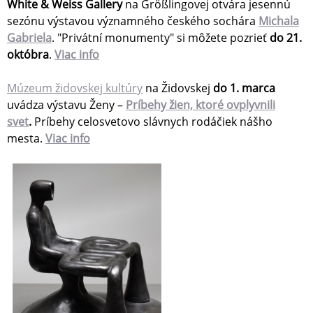
White & Weiss Gallery
na Größlingovej
otvára jesennú
sezónu výstavou významného českého sochára
Michala
Gabriela
. "Privátní monumenty" si môžete pozrieť
do 21.
októbra
.
Viac info
Múzeum židovskej kultúry
na Židovskej
do 1. marca
uvádza výstavu Ženy –
Príbehy žien, ktoré ovplyvnili
svet
.
Príbehy celosvetovo slávnych rodáčiek nášho
mesta.
Viac info