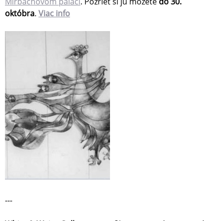
Mirbachovom paláci
. Pozrieť si ju môžete
do 30.
októbra
.
Viac info
---