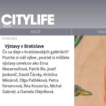
Jump to navigation
BLOG
AKCIE
KAL
01.09.2022
Výstavy v Bratislave
Čo sa deje v bratislavských galériách?
Pozrite si náš výber, pozrieť si môžete
výstavy umelcov ako Erna
Masarovičová, Patrik Illo, Jozef
Jankovič, David Čársky, Krístína
Mésároš, Oľga Paštéková, Petra
Feriancová, Rita Koszorús, Michal
Gabriel, a Daniela Olejníková.