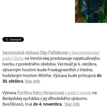
Samostatná výstava Oľgy Paštékovej
v Staromesteskej
galérií Zichy
na Ventúrskej predstavuje najaktuálnejšiu
tvorbu z posledného obdobia. Vernisáž je 6. októbra,
výtvarným hosťom bude Freakygreenfish z Viedne,
hudobným hosťom Whithe. Výstava bude prístupná
do
30. októbra
.
Viac info
Výstava
Porifera Petry Feriancovej
v galérií tranzit
na
Beskydskej vychádza z jej dlhodobého výskumu
živočíšnosti, trvá
do 4. novembra
.
Viac info