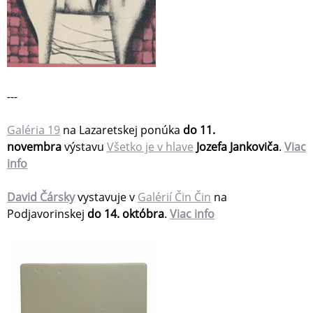
---
Galéria 19
na Lazaretskej ponúka
do 11.
novembra
výstavu
Všetko je v hlave
Jozefa Jankoviča
.
Viac
info
David Čársky
vystavuje v
Galérií Čin Čin
na
Podjavorinskej
do 14. októbra
.
Viac info