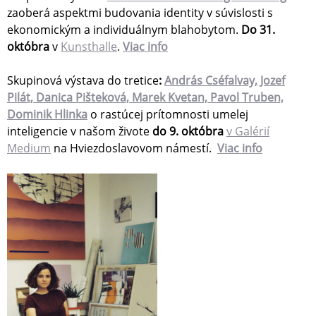
zaoberá aspektmi budovania identity v súvislosti s
ekonomickým a individuálnym blahobytom.
Do 31.
októbra
v
Kunsthalle
.
Viac info
Skupinová výstava do tretice
:
András Cséfalvay, Jozef
Pilát, Danica Pišteková, Marek Kvetan, Pavol Truben,
Dominik Hlinka
o rastúcej prítomnosti umelej
inteligencie v našom živote
do 9. októbra
v Galérií
Medium
na Hviezdoslavovom námestí.
Viac info