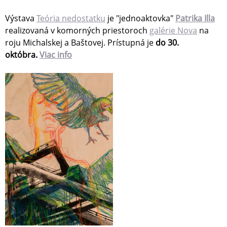
Výstava
Teória nedostatku
je "jednoaktovka"
Patrika Illa
realizovaná v komorných priestoroch
galérie Nova
na
roju Michalskej a Baštovej.
Prístupná je
do 30.
októbra.
Viac info