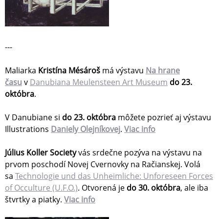
---
Maliarka
Kristína Mésároš
má výstavu
Na hrane
času
v
Danubiana Meulensteen Art Museum
do 23.
októbra
.
V Danubiane si
do 23. októbra
môžete pozrieť aj výstavu
Illustrations
Daniely Olejníkovej
.
Viac info
Július Koller Society
vás srdečne pozýva na výstavu na
prvom poschodí Novej Cvernovky na Račianskej. Volá
sa
Technologie und das Unheimliche: Unforeseen Forces
of Occulture (U.F.O.)
. Otvorená je
do 30. októbra
, ale iba
štvrtky a piatky.
Viac info