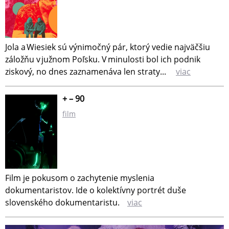
Jola a Wiesiek sú výnimočný pár, ktorý vedie najväčšiu
záložňu v južnom Poľsku. V minulosti bol ich podnik
ziskový, no dnes zaznamenáva len straty...
viac
+ – 90
film
Film je pokusom o zachytenie myslenia
dokumentaristov. Ide o kolektívny portrét duše
slovenského dokumentaristu.
viac