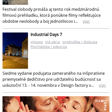
Festival slobody prináša aj tento rok medzinárodnú
filmovú prehliadku, ktorá ponúkne filmy reflektujúce
obdobie neslobody a boj jednotlivcov i...
viac
Industrial Days 7
výstava
iná akcia
prednáška / diskusia
Prechádzka / exkurzia
Siedme vydanie podujatia zameraného na inšpiratívne
priemyselné dedičstvo pre udržateľnú budúcnosť sa
uskutoční 13. - 14. novembra v Design factory v...
viac