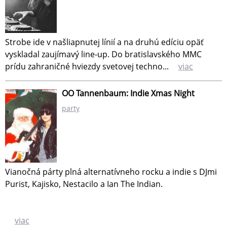
Strobe ide v našliapnutej línií a na druhú edíciu opäť
vyskladal zaujímavý line-up. Do bratislavského MMC
prídu zahraničné hviezdy svetovej techno...
viac
OO Tannenbaum: Indie Xmas Night
party
Vianočná párty plná alternatívneho rocku a indie s DJmi
Purist, Kajisko, Nestacilo a Ian The Indian.
viac