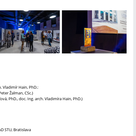
. Vladimír Hain, PhD.:
Peter Žalman, CSc.)
ľová, PhD., doc. Ing. arch. Vladimíra Hain, PhD.)
AD STU, Bratislava