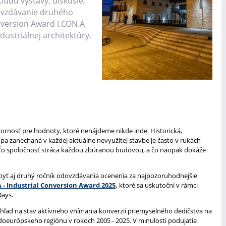
budú výstavy, diskusie,
dovzdávanie druhého
nversion Award I.CON.A
ustriálnej architektúry.
zornosť pre hodnoty, ktoré nenájdeme nikde inde. Historická,
topa zanechaná v každej aktuálne nevyužitej stavbe je často v rukách
j. Čo spoločnosť stráca každou zbúranou budovou, a čo naopak dokáže
ť aj druhý ročník odovzdávania ocenenia za najpozoruhodnejšie
 - Industrial Conversion Award 2025
,
ktoré sa uskutoční v rámci
Days.
hľad na stav aktívneho vnímania konverzií priemyselného dedičstva na
edoeurópskeho regiónu v rokoch 2005 - 2025. V minulosti podujatie