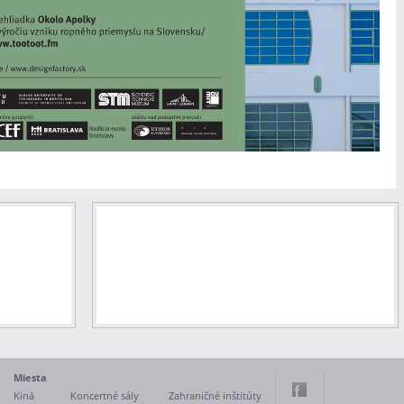
Miesta
Kiná
Koncertné sály
Zahraničné inštitúty