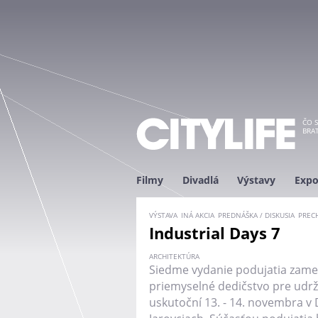
ČO S
BRAT
Filmy
Divadlá
Výstavy
Expo
VÝSTAVA
INÁ AKCIA
PREDNÁŠKA / DISKUSIA
PREC
Industrial Days 7
ARCHITEKTÚRA
Siedme vydanie podujatia zame
priemyselné dedičstvo pre udr
uskutoční 13. - 14. novembra v 