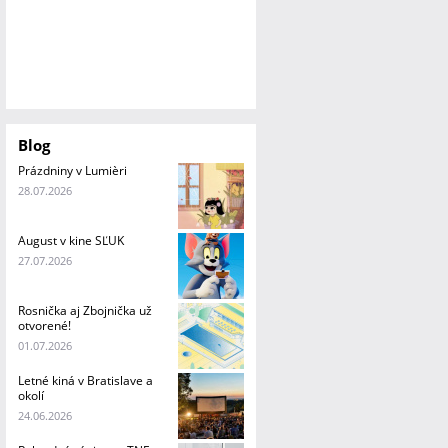
Blog
Prázdniny v Lumièri
28.07.2026
August v kine SĽUK
27.07.2026
Rosnička aj Zbojnička už
otvorené!
01.07.2026
Letné kiná v Bratislave a
okolí
24.06.2026