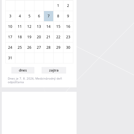
a
1
2
n
i
3
4
5
6
7
8
9
e
10
11
12
13
14
15
16
17
18
19
20
21
22
23
24
25
26
27
28
29
30
31
dnes
zajtra
Dnes je 7. 8. 2026, Medzinárodný deň
odpúšťania