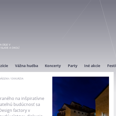
A DEJE V
ISLAVE A OKOLÍ
zície
Vážna hudba
Koncerty
Party
Iné akcie
Festi
HÁDZKA / EXKURZIA
raného na inšpiratívne
žateľnú budúcnosť sa
Design factory v