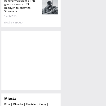
Rekordný záujem o TNE:
grant získalo až 33
mladých talentov zo
Slovenska
17.06.2026
ĎALŠIE V BLOGU
Miesta
Kiná
|
Divadlá
|
Galérie
|
Kluby
|