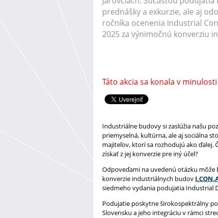
Jarovciach. Súčasťou podujatia 
prednášky a exkurzie, ale aj o
ročníka ocenenia Industrial Co
2025 za výnimočnú konverziu ind
Táto akcia sa konala v minulosti
Industriálne budovy si zaslúžia našu po
priemyselná, kultúrna, ale aj sociálna s
majiteľov, ktorí sa rozhodujú ako ďale
získať z jej konverzie pre iný účel?
Odpoveďami na uvedenú otázku môže by
konverzie industriálnych budov
I.CON.A
siedmeho vydania podujatia Industrial 
Podujatie poskytne širokospektrálny po
Slovensku a jeho integráciu v rámci str