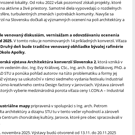
zené lokality. Od roku 2022 však pozornosť získali projekty, ktoré
na aktívne a živé priestory. Samotné diela vypovedajú o rozdielnych
osfére, turbulentných zmenách i potrebách komunity. Navyše sa
ií na Slovensku dočkali aj významných ocenení na poli architektúry a
de venovaný diskusiám, vernisážam a odovzdávaniu ocenenia
d 2025.
V tomto roku je nominovaných 14 príkladných konverzií. Víťaza
.
Druhý deň bude tradične venovaný obhliadke bývalej rafinérie
Okolo Apolky.
torská výstava Architektúra konverzií Slovenska 2
, ktorá vzniká v
 vedením doc. Ing. Evy Kráľovej, CSc., Ing. arch. Evy Bellákovej, PhD. a
 FAD STU a ponúka pohľad autorov na túto problematiku a formy jej
áž výstavy sa uskutoční v rámci siedmeho vydania festivalu Industrial
úrno-kreatívneho centra Design factory v Jarovciach. Výstava zároveň
z ktorých vyberie medzinárodná porota víťaza ceny I.CON.A – Industrial
dustriálne mapy
pripravená v spolupráci s Ing. arch. Petrom
ta architektúry a dizajnu STU tu v tento večer vyhodnotí a zároveň
Centrum chorvátskej kultúry, Jarovce, ktoré pre obec spracovávali v
.
14. novembra 2025. Výstavy budú otvorené od 13.11. do 20.11.2025