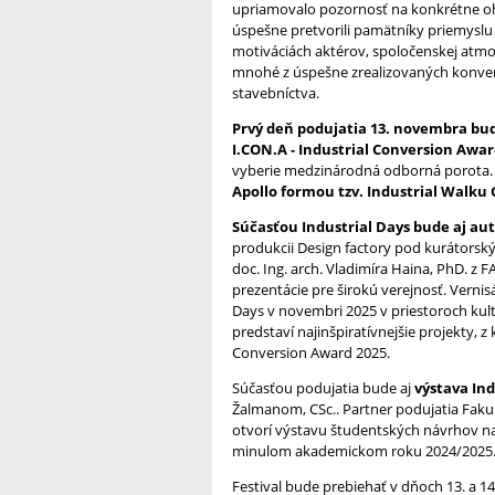
upriamovalo pozornosť na konkrétne ohro
úspešne pretvorili pamätníky priemyslu 
motiváciách aktérov, spoločenskej atm
mnohé z úspešne zrealizovaných konverz
stavebníctva.
Prvý deň podujatia 13. novembra bu
I.CON.A - Industrial Conversion Awar
vyberie medzinárodná odborná porota
Apollo formou tzv. Industrial Walku 
Súčasťou Industrial Days bude aj au
produkcii Design factory pod kurátorským
doc. Ing. arch. Vladimíra Haina, PhD. z
prezentácie pre širokú verejnosť. Vernis
Days v novembri 2025 v priestoroch kult
predstaví najinšpiratívnejšie projekty, 
Conversion Award 2025.
Súčasťou podujatia bude aj
výstava In
Žalmanom, CSc.. Partner podujatia Fakul
otvorí výstavu študentských návrhov na 
minulom akademickom roku 2024/2025
Festival bude prebiehať v dňoch 13. a 