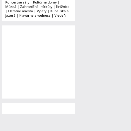
Koncertné sály
|
Kultúrne domy
|
Múzeá
|
Zahraničné inštitúty
|
Knižnice
|
Ostatné miesta
|
Výlety
|
Kúpaliská a
jazerá
|
Plavárne a welness
|
Viedeň