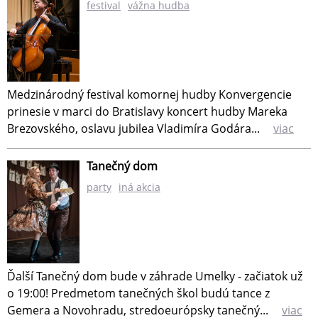
festival
vážna hudba
Medzinárodný festival komornej hudby Konvergencie
prinesie v marci do Bratislavy koncert hudby Mareka
Brezovského, oslavu jubilea Vladimíra Godára...
viac
Tanečný dom
party
iná akcia
Ďalší Tanečný dom bude v záhrade Umelky - začiatok už
o 19:00! Predmetom tanečných škol budú tance z
Gemera a Novohradu, stredoeurópsky tanečný...
viac