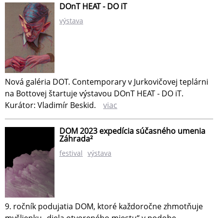
DOnT HEAT - DO iT
výstava
Nová galéria DOT. Contemporary v Jurkovičovej teplárni
na Bottovej štartuje výstavou DOnT HEAT - DO iT.
Kurátor: Vladimír Beskid.
viac
DOM 2023 expedícia súčasného umenia
Záhrada²
festival
výstava
9. ročník podujatia DOM, ktoré každoročne zhmotňuje