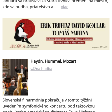
januára sa bratislavská Stará tržnica premení na miesto,
kde sa hudba, priateľstvo a...
viac
Haydn, Hummel, Mozart
vážna hudba
Slovenská filharmónia pokračuje v tomto týždni
uvedením symfonického koncertu pod taktovkou