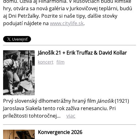
domu. Ožíva aj Filharmónia. V Rusovciach budú Rímske
hry, otvára sa nová galéria v Jurkovičovej teplárni, budú
aj Dni Petržalky. Pozrite si naše tipy, ďalšie stovky
podujatí nájdete na
www.citylife.sk
.
Jánošík 21 + Erik Truffaz & David Kollar
koncert
film
Prvý slovenský dlhometrážny hraný film
Jánošík
(1921)
Jaroslava Siakeľa tento rok zažíva renesanciu. Pri
príležitosti tohtoročnej...
viac
Konvergencie 2026