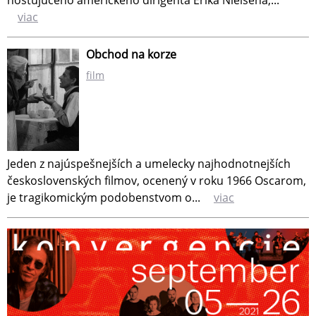
hosťujúceho amerického dirigenta Erika Nielsena,...
viac
Obchod na korze
film
Jeden z najúspešnejších a umelecky najhodnotnejších
československých filmov, ocenený v roku 1966 Oscarom,
je tragikomickým podobenstvom o...
viac