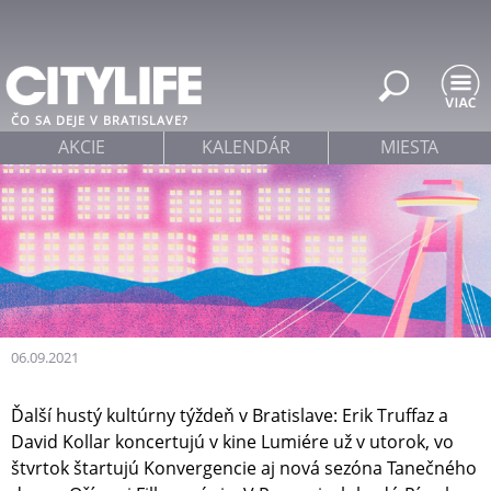
Jump to navigation
ČO SA DEJE V BRATISLAVE?
AKCIE
KALENDÁR
MIESTA
06.09.2021
Ďalší hustý kultúrny týždeň v Bratislave: Erik Truffaz a
David Kollar koncertujú v kine Lumiére už v utorok, vo
štvrtok štartujú Konvergencie aj nová sezóna Tanečného