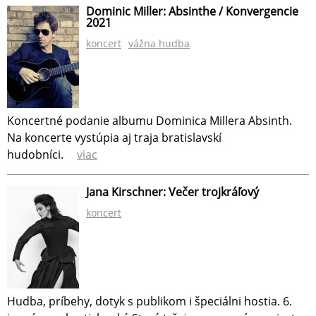
Dominic Miller: Absinthe / Konvergencie
2021
koncert
vážna hudba
Koncertné podanie albumu Dominica Millera Absinth.
Na koncerte vystúpia aj traja bratislavskí
hudobníci.
viac
Jana Kirschner: Večer trojkráľový
koncert
Hudba, príbehy, dotyk s publikom i špeciálni hostia. 6.