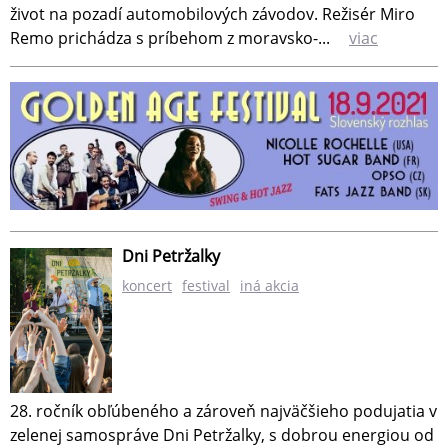
život na pozadí automobilových závodov. Režisér Miro
Remo prichádza s príbehom z moravsko-...
viac
Dni Petržalky
koncert
festival
iná akcia
28. ročník obľúbeného a zároveň najväčšieho podujatia v
zelenej samospráve Dni Petržalky, s dobrou energiou od