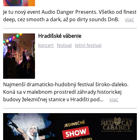
Je tu nový event Audio Danger Presents. Všetko od finest
deep, cez smooth a dark, až po dirty sounds DnB.
viac
Hradišské vábenie
koncert
festival
letný festival
Najmenší dramaticko-hudobný festival široko-ďaleko.
Koná sa v malebnom prostredí záhrady historickej
budovy železničnej stanice v Hradišti pod...
viac