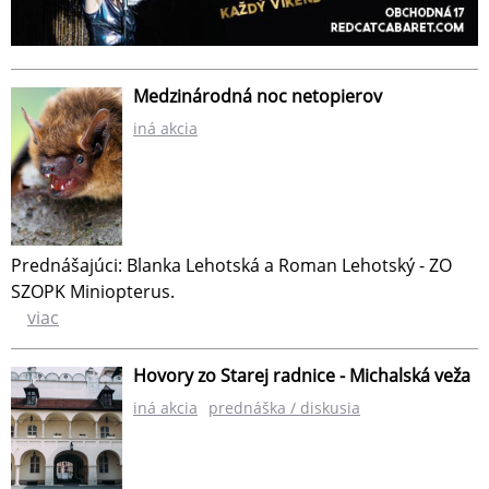
Medzinárodná noc netopierov
iná akcia
Prednášajúci: Blanka Lehotská a Roman Lehotský - ZO
SZOPK Miniopterus.
viac
Hovory zo Starej radnice - Michalská veža
iná akcia
prednáška / diskusia