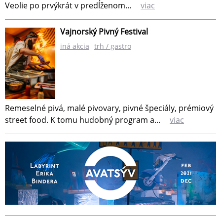
Veolie po prvýkrát v predĺženom...
viac
Vajnorský Pivný Festival
iná akcia
trh / gastro
Remeselné pivá, malé pivovary, pivné špeciály, prémiový
street food. K tomu hudobný program a...
viac