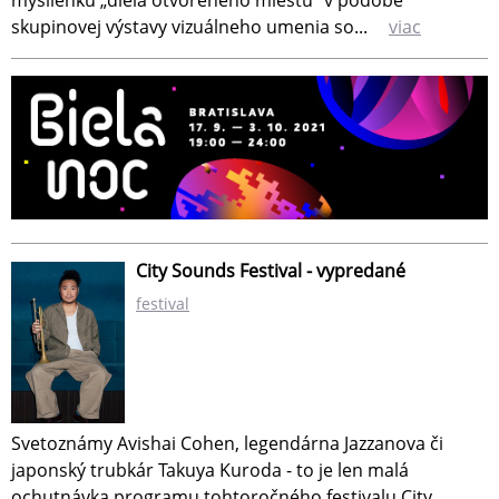
myšlienku „diela otvoreného miestu“ v podobe
skupinovej výstavy vizuálneho umenia so...
viac
City Sounds Festival - vypredané
festival
Svetoznámy Avishai Cohen, legendárna Jazzanova či
japonský trubkár Takuya Kuroda - to je len malá
ochutnávka programu tohtoročného festivalu City...