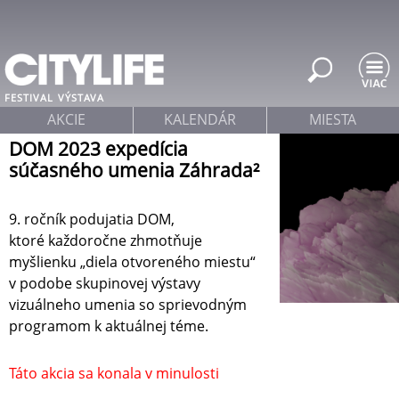
Jump to navigation
FESTIVAL
VÝSTAVA
AKCIE
KALENDÁR
MIESTA
DOM 2023 expedícia
súčasného umenia Záhrada²
9. ročník podujatia DOM,
ktoré každoročne zhmotňuje
myšlienku „diela otvoreného miestu“
v podobe skupinovej výstavy
vizuálneho umenia so sprievodným
programom k aktuálnej téme.
Táto akcia sa konala v minulosti