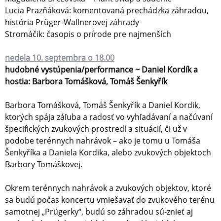
Lucia Prazňáková: komentovaná prechádzka záhradou,
história Prüger-Wallnerovej záhrady
Stromáčik: časopis o prírode pre najmenších
nedela 10. septembra o 18.00
hudobné vystúpenia/performance ~ Daniel Kordík a
hostia: Barbora Tomášková, Tomáš Šenkyřík
Barbora Tomášková, Tomáš Šenkyřík a Daniel Kordik,
ktorých spája záľuba a radosť vo vyhľadávaní a načúvaní
špecifických zvukových prostredí a situácií, či už v
podobe terénnych nahrávok – ako je tomu u Tomáša
Šenkyříka a Daniela Kordika, alebo zvukových objektoch
Barbory Tomáškovej.
Okrem terénnych nahrávok a zvukových objektov, ktoré
sa budú počas koncertu vmiešavať do zvukového terénu
samotnej „Prügerky“, budú so záhradou sú-znieť aj