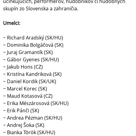
účinkujúcich, performerov, hudobníkov či hudobných
skupín zo Slovenska a zahraničia.
Umelci:
~ Richard Aradský (SK/HU)
~ Dominika Bolgáčová (SK)
~ Juraj Gramantík (SK)
~ Gábor Gyenes (SK/HU)
~ Jakub Hons (CZ)
~ Kristína Kandriková (SK)
~ Daniel Kordik (SK/UK)
~ Marcel Korec (SK)
~ Maud Kotasová (CZ)
~ Erika Mészárosová (SK/HU)
~ Erik Pánči (SK)
~ Andrea Pézman (SK/HU)
~ Andrej Šoka (SK)
~ Bianka Török (SK/HU)