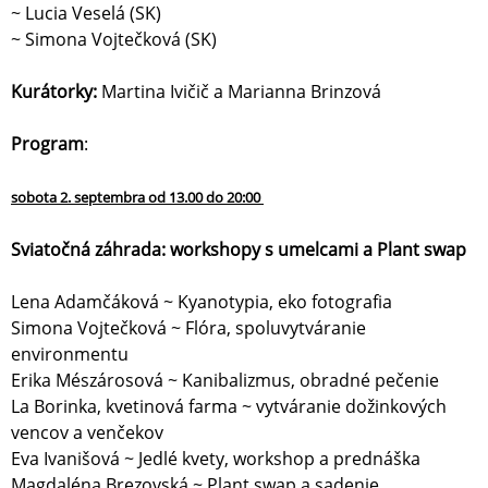
~ Lucia Veselá (SK)
~ Simona Vojtečková (SK)
Kurátorky:
Martina Ivičič a Marianna Brinzová
Program
:
sobota 2. septembra od 13.00 do 20:00
Sviatočná záhrada: workshopy s umelcami a Plant swap
Lena Adamčáková ~ Kyanotypia, eko fotografia
Simona Vojtečková ~ Flóra, spoluvytváranie
environmentu
Erika Mészárosová ~ Kanibalizmus, obradné pečenie
La Borinka, kvetinová farma ~ vytváranie dožinkových
vencov a venčekov
Eva Ivanišová ~ Jedlé kvety, workshop a prednáška
Magdaléna Brezovská ~ Plant swap a sadenie