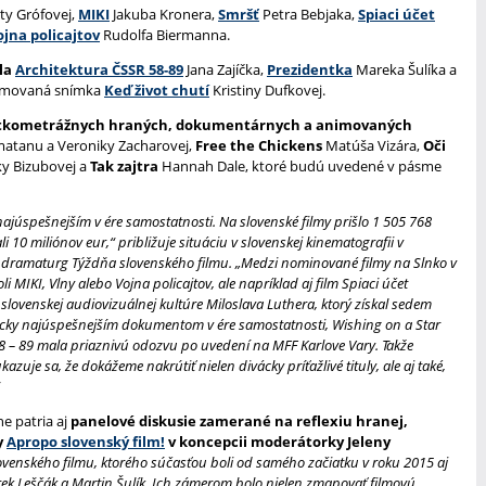
ty Grófovej,
MIKI
Jakuba Kronera,
Smršť
Petra Bebjaka,
Spiaci účet
ojna policajtov
Rudolfa Biermanna.
la
Architektura ČSSR 58-89
Jana Zajíčka,
Prezidentka
Mareka Šulíka a
nimovaná snímka
Keď život chutí
Kristiny Dufkovej.
tkometrážnych hraných, dokumentárnych a animovaných
atanu a Veroniky Zacharovej,
Free the Chickens
Matúša Vizára,
Oči
y Bizubovej a
Tak zajtra
Hannah Dale, ktoré budú uvedené v pásme
najúspešnejším v ére samostatnosti. Na slovenské filmy prišlo 1 505 768
 10 miliónov eur,“ približuje situáciu v slovenskej kinematografii v
ramaturg Týždňa slovenského filmu. „Medzi nominované filmy na Slnko v
oli MIKI, Vlny alebo Vojna policajtov, ale napríklad aj film Spiaci účet
 slovenskej audiovizuálnej kultúre Miloslava Luthera, ktorý získal sedem
vácky najúspešnejším dokumentom v ére samostatnosti, Wishing on a Star
8 – 89 mala priaznivú odozvu po uvedení na MFF Karlove Vary. Takže
ukazuje sa, že dokážeme nakrútiť nielen divácky príťažlivé tituly, ale aj také,
e patria aj
panelové diskusie zamerané na reflexiu hranej,
y
Apropo slovenský film!
v koncepcii moderátorky Jeleny
ovenského filmu, ktorého súčasťou boli od samého začiatku v roku 2015 aj
rek Leščák a Martin Šulík. Ich zámerom bolo nielen zmapovať filmovú