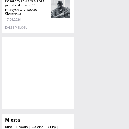
Rekordný záujem o TNE:
grant získalo až 33
mladých talentov zo
Slovenska
17.06.2026
ĎALŠIE V BLOGU
Miesta
Kiná
|
Divadlá
|
Galérie
|
Kluby
|