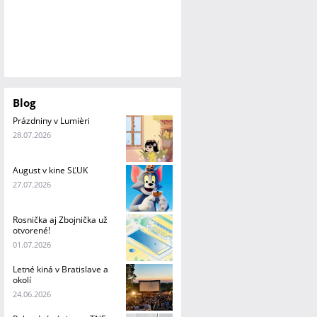
Blog
Prázdniny v Lumièri
28.07.2026
August v kine SĽUK
27.07.2026
Rosnička aj Zbojnička už
otvorené!
01.07.2026
Letné kiná v Bratislave a
okolí
24.06.2026