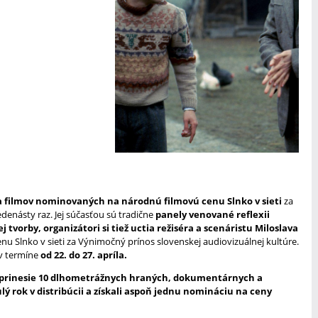
a filmov nominovaných na národnú filmovú cenu Slnko v sieti
za
edenásty raz. Jej súčasťou sú tradične
panely venované reflexii
vorby, organizátori si tiež uctia režiséra a scenáristu Miloslava
enu Slnko v sieti za Výnimočný prínos slovenskej audiovizuálnej kultúre.
 v termíne
od 22. do 27. apríla.
 prinesie 10 dlhometrážnych hraných, dokumentárnych a
ý rok v distribúcii a získali aspoň jednu nomináciu na ceny