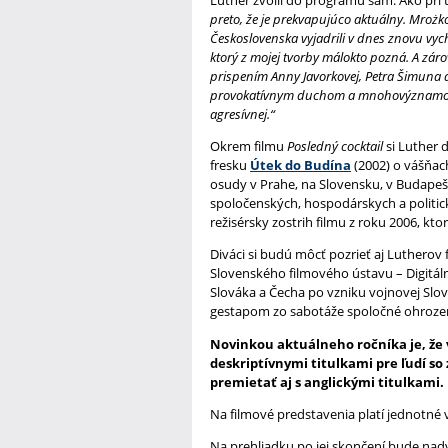
Luther zvolil do programu sám. Ako pri te
preto, že je prekvapujúco aktuálny. Mro
Československa vyjadrili v dnes znovu vy
ktorý z mojej tvorby málokto pozná. A zá
prispením Anny Javorkovej, Petra Šimuna 
provokatívnym duchom a mnohovýznamovosť
agresívnej.“
Okrem filmu
Posledný cocktail
si Luther
fresku
Útek do Budína
(2002) o vášňach
osudy v Prahe, na Slovensku, v Budapeš
spoločenských, hospodárskych a politi
režisérsky zostrih filmu z roku 2006, kt
Diváci si budú môcť pozrieť aj Lutherov 
Slovenského filmového ústavu – Digitáln
Slováka a Čecha po vzniku vojnovej Slo
gestapom zo sabotáže spoločné ohrozen
Novinkou aktuálneho ročníka je, ž
deskriptívnymi titulkami pre ľudí s
premietať aj s anglickými titulkami.
Na filmové predstavenia platí jednotné v
Na prehliadku po jej skončení bude nadv