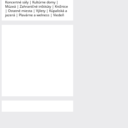
Koncertné sály
|
Kultúrne domy
|
Múzeá
|
Zahraničné inštitúty
|
Knižnice
|
Ostatné miesta
|
Výlety
|
Kúpaliská a
jazerá
|
Plavárne a welness
|
Viedeň