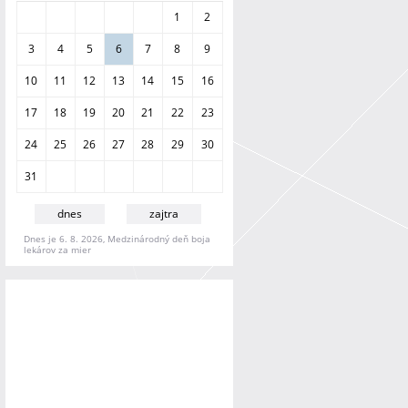
a
1
2
n
i
3
4
5
6
7
8
9
e
10
11
12
13
14
15
16
17
18
19
20
21
22
23
24
25
26
27
28
29
30
31
dnes
zajtra
Dnes je 6. 8. 2026, Medzinárodný deň boja
lekárov za mier