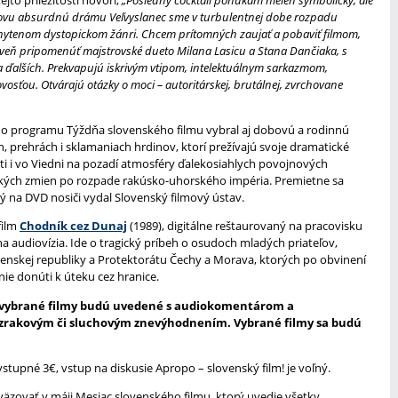
jto príležitosti hovorí,
„Posledný cocktail ponúkam nielen symbolicky, ale
żkovu absurdnú drámu Veľvyslanec sme v turbulentnej dobe rozpadu
chytenom dystopickom žánri. Chcem prítomných zaujať a pobaviť filmom,
roveň pripomenúť majstrovské dueto Milana Lasicu a Stana Dančiaka, s
a ďalších. Prekvapujú iskrivým vtipom, intelektuálnym sarkazmom,
ou. Otvárajú otázky o moci – autoritárskej, brutálnej, zvrchovane
 do programu Týždňa slovenského filmu vybral aj dobovú a rodinnú
, prehrách i sklamaniach hrdinov, ktorí prežívajú svoje dramatické
ti i vo Viedni na pozadí atmosféry ďalekosiahlych povojnových
ckých zmien po rozpade rakúsko-uhorského impéria. Premietne sa
orý na DVD nosiči vydal Slovenský filmový ústav.
film
Chodník cez Dunaj
(1989), digitálne reštaurovaný na pracovisku
a audiovízia. Ide o tragický príbeh o osudoch mladých priateľov,
venskej republiky a Protektorátu Čechy a Morava, ktorých po obvinení
ie donúti k úteku cez hranice.
e vybrané filmy budú uvedené s audiokomentárom a
o zrakovým či sluchovým znevýhodnením. Vybrané filmy sa budú
stupné 3€, vstup na diskusie Apropo – slovenský film! je voľný.
äzovať v máji Mesiac slovenského filmu, ktorý uvedie všetky