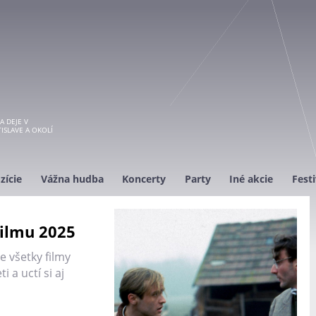
A DEJE V
ISLAVE A OKOLÍ
zície
Vážna hudba
Koncerty
Party
Iné akcie
Festi
ilmu 2025
e všetky filmy
 a uctí si aj