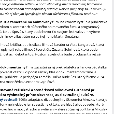
or pre jej odbornú reflexiu a podnietiť dialóg medzi teoretikmi, tvorcami a
ento zámer sa nám darí napĺňať aj naďalej. Navyše príspevky sa už nevenujú
mov, ale aj rôznym špecifickým témam súvisiacim s filmovou tvorbou.“
tnutie zamerané na animovaný film
, na ktorom vystúpia publicistka
spevkom o kontextoch súčasného animovaného filmu a programový
ča Jakub Spevák, ktorý bude hovoriť o svojom festivalovom výbere
filmov a ilustrátor na voľnej nohe Martin Smatana.
lmová kritička, publicistka a filmová kurátorka Viera Langerová, ktorá
a uplynulý rok, a filmová teoretička Zuzana Goleinová, ktorá bude
ožnostiach debutantov. Hosťom stretnutia bude producent a režisér
 dokumentárny film
, zúčastní sa jej prekladateľka a filmová bádateľka
povedať otázku, či počuť ženský hlas v dokumentárnom filme, a
, publicistu a pedagóga Tomáša Hučka bude Čas, ktorý žijeme 2024.
túrna manažérka Alexandra Gojdičová.
novaná režisérovi a scenáristovi Miloslavovi Lutherovi pri
eti za Výnimočný prínos slovenskej audiovizuálnej kultúre.
ý cocktail
(1993), adaptáciu divadelnej hry Sławomira Mrożka, ktorá je
or v nej nekladie len sugestívne otázky, ale hľadá aj odpovede, ktoré
u hru o moci, strachu a vydieraní v sfére súčasnej politiky si Miloslav