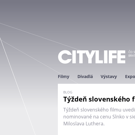
ČO S
BRAT
Filmy
Divadlá
Výstavy
Expo
BLOG
Týždeň slovenského f
Týždeň slovenského filmu uvedi
nominované na cenu Slnko v sieti
Miloslava Luthera.