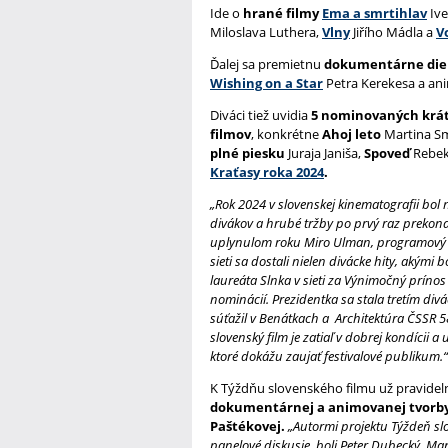
Ide o
hrané filmy
Ema a smrtihlav
Ive
Miloslava Luthera,
Vlny
Jiřího Mádla a
V
Ďalej sa premietnu
dokumentárne die
Wishing on a Star
Petra Kerekesa a a
Diváci tiež uvidia
5 nominovaných krá
filmov
, konkrétne
Ahoj leto
Martina Sm
plné piesku
Juraja Janiša,
Spoveď
Rebek
Kraťasy roka 2024
.
„Rok 2024 v slovenskej kinematografii bol 
divákov a hrubé tržby po prvý raz prekonali
uplynulom roku Miro Ulman, programový d
sieti sa dostali nielen divácke hity, akými b
laureáta Slnka v sieti za Výnimočný prínos
nominácií. Prezidentka sa stala tretím di
súťažil v Benátkach a Architektúra ČSSR 5
slovenský film je zatiaľ v dobrej kondícii a 
ktoré dokážu zaujať festivalové publikum.“
K Týždňu slovenského filmu už pravideln
dokumentárnej a animovanej tvorb
Paštékovej.
„Autormi projektu Týždeň sl
panelové diskusie, boli Peter Dubecký, Ma