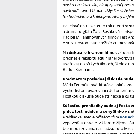
tvorbu na Slovensku, ale aj vytvoriť priest
divákmi,“
hovorí Ulman.
„Myslím si, že t
len hodnoteniu a kritike premietaných fil
Panelové diskusie tento rok otvorí
stre
a dramaturgička Žofia Bosáková s prí
riaditeľ MF animovaných filmov Fest An
ANČA. Hosťom bude režisér animovaných 
Na
diskusii o hranom filme
vystúpia fi
prednesie rekapituláciu hranej tvorby z
uvažovať o krátkych filmoch, škole a m
Rudolf Biermann.
Predmetom poslednej diskusie bude
Mária Ferenčuhová, ktorá sa pokúsi zod
východiskom uvažovania dokumentaristu
Hostkou diskusie bude strihačka a kul
Súčasťou prehliadky bude aj Pocta ve
príležitosti udelenia ceny Slnko v si
Prehliadka uvedie režisérov film
Posledn
výpoveďou o svete, v ktorom žijeme. Aut
bez moralizovania nachádza. Túto Mrożkov