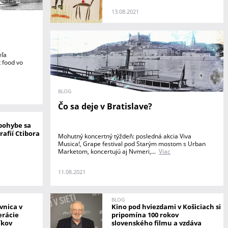
13.08.2021
eľa
t food vo
BLOG
Čo sa deje v Bratislave?
 pohybe sa
rafií Ctibora
Mohutný koncertný týždeň: posledná akcia Viva
Musica!, Grape festival pod Starým mostom s Urban
Marketom, koncertujú aj Nvmeri,...
Viac
11.08.2021
BLOG
avnica v
Kino pod hviezdami v Košiciach si
erácie
pripomína 100 rokov
íkov
slovenského filmu a vzdáva