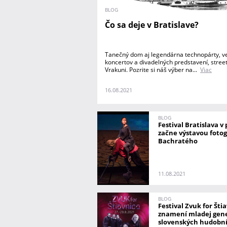
BLOG
Čo sa deje v Bratislave?
Tanečný dom aj legendárna technopárty, v
koncertov a divadelných predstavení, stree
Vrakuni. Pozrite si náš výber na...
Viac
16.08.2021
BLOG
Festival Bratislava v
začne výstavou fotog
Bachratého
11.08.2021
BLOG
Festival Zvuk for Šti
znamení mladej gen
slovenských hudobn