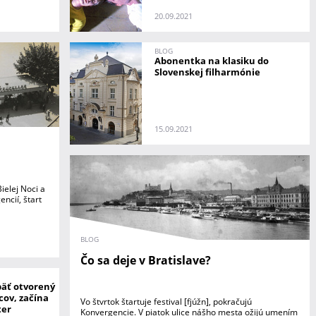
20.09.2021
BLOG
Abonentka na klasiku do
Slovenskej filharmónie
15.09.2021
ielej Noci a
encií, štart
BLOG
Čo sa deje v Bratislave?
päť otvorený
cov, začína
Vo štvrtok štartuje festival [fjúžn], pokračujú
ter
Konvergencie. V piatok ulice nášho mesta ožijú umením