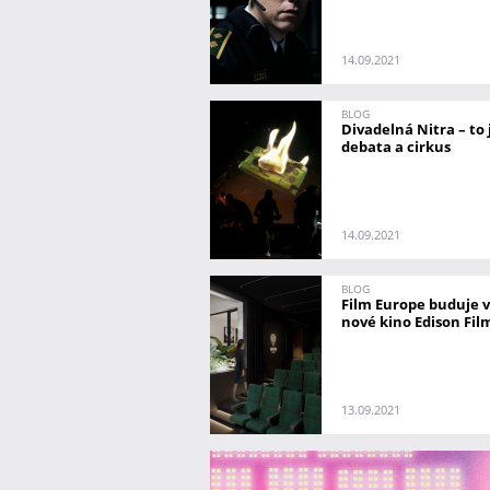
14.09.2021
BLOG
Divadelná Nitra – to 
debata a cirkus
14.09.2021
BLOG
Film Europe buduje v
nové kino Edison Fi
13.09.2021