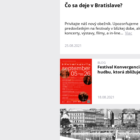
Čo sa deje v Bratislave?
Privítajte náš nový obežník. Upozorňujeme
predovšetkým na festivaly v blízkej dobe, al
koncerty, výstavy, filmy, a in-line...
Viac
25.08.2021
BLOG
Festival Konvergenci
hudbu, ktorá zbližuj
18.08.2021