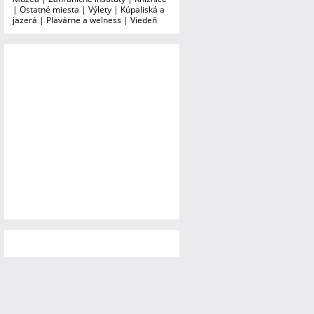
|
Ostatné miesta
|
Výlety
|
Kúpaliská a
jazerá
|
Plavárne a welness
|
Viedeň