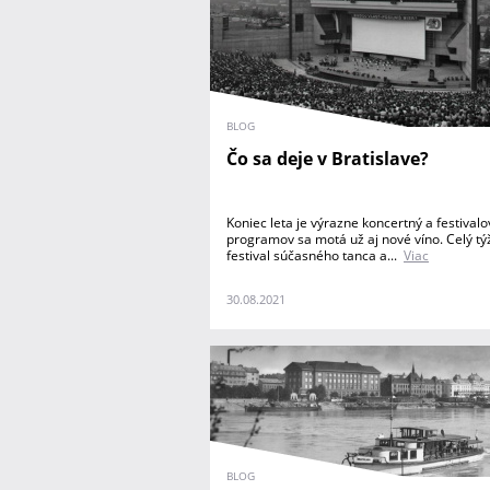
BLOG
Čo sa deje v Bratislave?
Koniec leta je výrazne koncertný a festivalo
programov sa motá už aj nové víno. Celý tý
festival súčasného tanca a...
Viac
30.08.2021
BLOG