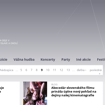
A DEJE V
ISLAVE A OKOLÍ
zície
Vážna hudba
Koncerty
Party
Iné akcie
Festi
chádzajúca
…
5
6
7
8
9
10
11
12
13
…
ďalšia ›
posledná
»
BLOG
uje
Abecedár slovenského filmu
a
prináša úplne nový pohľad na
dejiny našej kinematografie