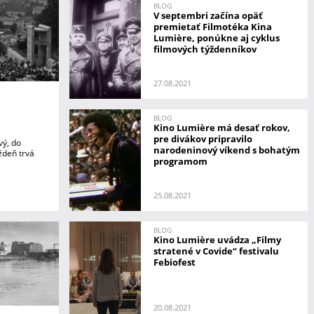
BLOG
V septembri začína opäť
premietať Filmotéka Kina
Lumière, ponúkne aj cyklus
filmových týždenníkov
27.08.2021
BLOG
Kino Lumière má desať rokov,
pre divákov pripravilo
vý, do
narodeninový víkend s bohatým
ždeň trvá
programom
25.08.2021
BLOG
Kino Lumière uvádza „Filmy
stratené v Covide“ festivalu
Febiofest
20.08.2021