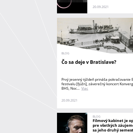
20.09.2021
BLOG
Čo sa deje v Bratislave?
Prvý jesenný týždeň prináša pokračovanie B
festivalu [fjúžn], záverečný koncert Konverg
BHS, Noc...
Viac
20.09.2021
BLOG
Filmový kabinet je o
pre všetkých záujem
sa jeho druhý semes