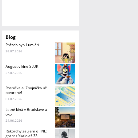
Blog
Prázdniny v Lumièri
28.07.2026
August v kine SĽUK
27.07.2026
Rosnička aj Zbojnička už
otvorené!
01.07.2026
Letné kiná v Bratislave a
okolí
24.06.2026
Rekordný záujem o TNE:
grant získalo až 33