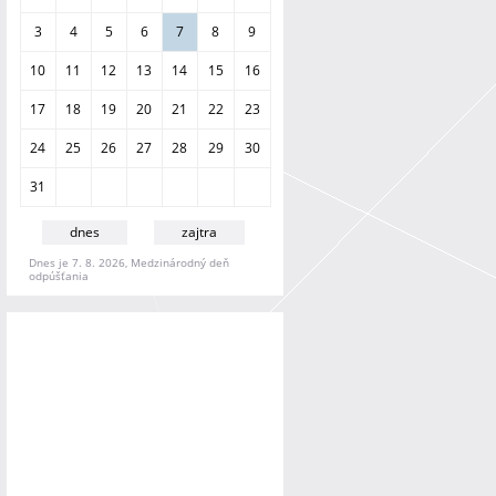
a
n
3
4
5
6
7
8
9
i
e
10
11
12
13
14
15
16
17
18
19
20
21
22
23
24
25
26
27
28
29
30
31
dnes
zajtra
Dnes je 7. 8. 2026, Medzinárodný deň
odpúšťania