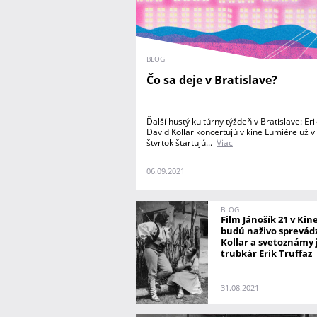
BLOG
Čo sa deje v Bratislave?
Ďalší hustý kultúrny týždeň v Bratislave: Eri
David Kollar koncertujú v kine Lumiére už v
štvrtok štartujú...
Viac
06.09.2021
BLOG
Film Jánošík 21 v Ki
budú naživo sprevád
Kollar a svetoznámy 
trubkár Erik Truffaz
31.08.2021