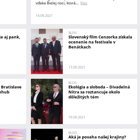
vďaka Bielej noci, ktorá...
Viac
14.09.2021
BLOG
je aj pank,
Slovenský film Cenzorka získala
ocenenie na festivale v
Benátkach
13.09.2021
BLOG
 Bratislave
Ekológia a sloboda – Divadelná
lmhub
Nitra sa roztancuje okolo
dôležitých tém
10.09.2021
BLOG
Aká je povaha našej krajiny?