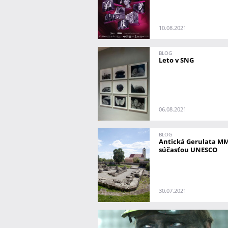
10.08.2021
BLOG
Leto v SNG
06.08.2021
BLOG
Antická Gerulata MM
súčasťou UNESCO
30.07.2021