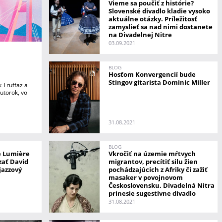
Vieme sa poučiť z histórie?
Slovenské divadlo kladie vysoko
aktuálne otázky. Príležitosť
zamyslieť sa nad nimi dostanete
na Divadelnej Nitre
03.09.2021
BLOG
Hosťom Konvergencií bude
Stingov gitarista Dominic Miller
k Truffaz a
 utorok, vo
31.08.2021
BLOG
ne Lumière
Vkročiť na územie mŕtvych
zať David
migrantov, precítiť silu žien
jazzový
pochádzajúcich z Afriky či zažiť
masaker v povojnovom
Československu. Divadelná Nitra
prinesie sugestívne divadlo
31.08.2021