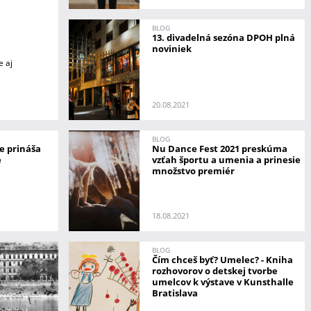
BLOG
13. divadelná sezóna DPOH plná
noviniek
e aj
20.08.2021
BLOG
e prináša
Nu Dance Fest 2021 preskúma
e
vzťah športu a umenia a prinesie
množstvo premiér
18.08.2021
BLOG
Čím chceš byť? Umelec? - Kniha
rozhovorov o detskej tvorbe
umelcov k výstave v Kunsthalle
Bratislava