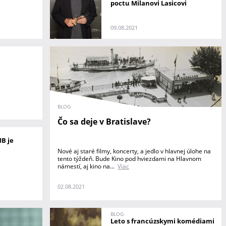
poctu Milanovi Lasicovi
09.08.2021
BLOG
Čo sa deje v Bratislave?
B je
Nové aj staré filmy, koncerty, a jedlo v hlavnej úlohe na
tento týždeň. Bude Kino pod hviezdami na Hlavnom
námestí, aj kino na...
Viac
02.08.2021
BLOG
Leto s francúzskymi komédiami