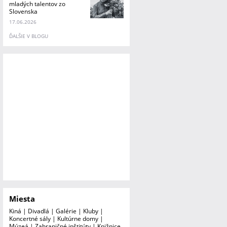
mladých talentov zo
Slovenska
17.06.2026
ĎALŠIE V BLOGU
Miesta
Kiná
|
Divadlá
|
Galérie
|
Kluby
|
Koncertné sály
|
Kultúrne domy
|
Múzeá
|
Zahraničné inštitúty
|
Knižnice