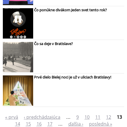
Čo ponúkne divákom Jeden svet tento rok?
Čo sa deje v Bratislave?
Prvé dielo Bielej noci je už v uliciach Bratislavy!
« prvá
‹ predchádzajúca
…
9
10
11
12
13
S
14
15
16
17
…
ďalšia ›
posledná »