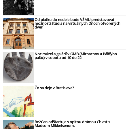
Od piatku do nedele bude VŠMU predstavovať
možnosti štúdia na virtuálnych Dňoch otvorených
dverí
Noc múzeí a galérií v GMB (Mirbachov a Pálffyho
palác) v sobotu od 10 do 22!
Čo sa deje v Bratislave?
Be2Can odštartuje s opitou drámou Chlast s
Madsom Mikkelsenom.