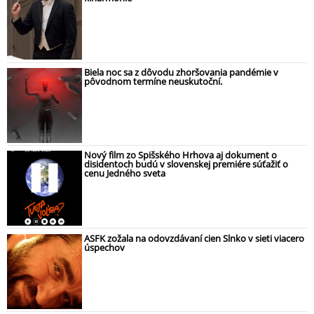
Biela noc sa z dôvodu zhoršovania pandémie v
pôvodnom termíne neuskutoční.
Nový film zo Spišského Hrhova aj dokument o
disidentoch budú v slovenskej premiére súťažiť o
cenu Jedného sveta
ASFK zožala na odovzdávaní cien Slnko v sieti viacero
úspechov