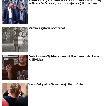
Kultová crazy komédia Na krásnom modrom Dunaji
vyšla na DVD nosiči, bonusom je nový film o filme
Múzeá a galérie otvorené!
Divácka cena Týždňa slovenského filmu patrí filmu
Králi videa
Vianočná pošta Slovenskej filharmónie