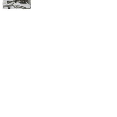
Biela noc odpremiéruje inštaláciu Čiary podľa
očakávaného filmu
Abecedár slovenského filmu prináša úplne nový
pohľad na dejiny našej kinematografie
Abonentka na klasiku do Slovenskej filharmónie
Filmový kabinet je opäť otvorený pre všetkých
záujemcov, začína sa jeho druhý semester