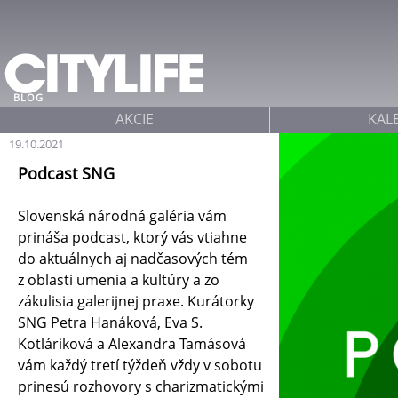
Jump to navigation
BLOG
AKCIE
KAL
19.10.2021
Podcast SNG
Slovenská národná galéria vám
prináša podcast, ktorý vás vtiahne
do aktuálnych aj nadčasových tém
z oblasti umenia a kultúry a zo
zákulisia galerijnej praxe. Kurátorky
SNG Petra Hanáková, Eva S.
Kotláriková a Alexandra Tamásová
vám každý tretí týždeň vždy v sobotu
prinesú rozhovory s charizmatickými