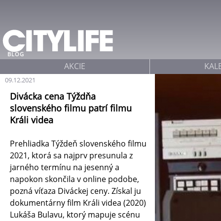
Jump to navigation
BLOG
AKCIE
KAL
09.12.2021
Divácka cena Týždňa
slovenského filmu patrí filmu
Králi videa
Prehliadka Týždeň slovenského filmu
2021, ktorá sa najprv presunula z
jarného termínu na jesenný a
napokon skončila v online podobe,
pozná víťaza Diváckej ceny. Získal ju
dokumentárny film Králi videa (2020)
Lukáša Bulavu, ktorý mapuje scénu