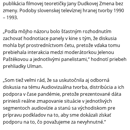
publikácia filmovej teoretičky Jany Dudkovej Zmena bez
zmeny. Podoby slovenskej televíznej hranej tvorby 1990
– 1993.
„Podľa môjho názoru bolo šťastným rozhodnutím
zachovať hodnotiace panely v kine s tým, že diskusia
mohla byť prostredníctvom četu, pretože vďaka tomu
prebiehala interakcia medzi moderátorkou Jelenou
Paštékovou a jednotlivými panelistami,“ hodnotí priebeh
prehliadky Ulman.
„Som tiež veľmi rád, že sa uskutočnila aj odborná
diskusia na tému Audiovizuálna tvorba, distribúcia a ich
podpora v čase pandémie, pretože prezentované dáta
priniesli reálne zmapovanie situácie v jednotlivých
segmentoch audiovízie a stanú sa východiskom pre
prípravu podkladov na to, aby sme dokázali získať
podporu na to, čo považujeme za nevyhnutné.“