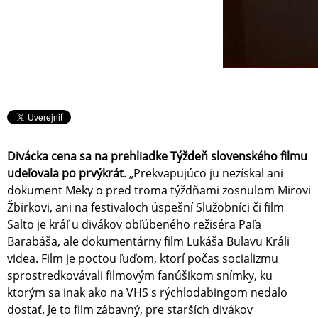
Divácka cena sa na prehliadke Týždeň slovenského filmu
udeľovala po prvýkrát
. „Prekvapujúco ju nezískal ani
dokument Meky o pred troma týždňami zosnulom Mirovi
Žbirkovi, ani na festivaloch úspešní Služobníci či film
Salto je kráľ u divákov obľúbeného režiséra Paľa
Barabáša, ale dokumentárny film Lukáša Bulavu Králi
videa. Film je poctou ľuďom, ktorí počas socializmu
sprostredkovávali filmovým fanúšikom snímky, ku
ktorým sa inak ako na VHS s rýchlodabingom nedalo
dostať. Je to film zábavný, pre starších divákov