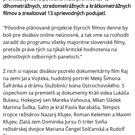
dlhometrážnych, stredometrážnych a krátkometrážnych
filmov a zrealizovať 13 sprievodných podujatí.
"Pôvodne plánované projekcie štyroch filmov denne by
boli pre divákov online neúnosné, a tak sme sa rozhodli
zaradiť do programu všetky majoritne slovenské filmy,
pretože práve tých sa týkali kritické hodnotenia na
jednotlivých odborných paneloch.“
Z nich si najviac divákov pozrelo dokumentárny film Raj
na zemi Jara Vojteka, hudobný portrét Meky Šimona
Šafránka a drámu Služobníci Ivana Ostrochovského. S
úspechom sa premietli aj dokumenty Králi videa Lukáša
Bulavu, Hokejový sen Mareka Vaňousa, Milan Sládek
Martina Šulíka, Salto je kráľ Pavla Barabáša, Tempos
trojice režisérov Nazarij Kľujev, Roman Kelemen a Maxim
Kľujev, Zlatá zem Dominika Jursu či triler Sviňa
režisérskej dvojice Mariana Čengel Solčanská a Rudolf