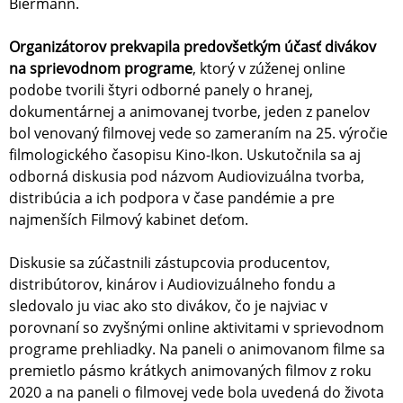
Biermann.
Organizátorov prekvapila predovšetkým účasť divákov
na sprievodnom programe
, ktorý v zúženej online
podobe tvorili štyri odborné panely o hranej,
dokumentárnej a animovanej tvorbe, jeden z panelov
bol venovaný filmovej vede so zameraním na 25. výročie
filmologického časopisu Kino-Ikon. Uskutočnila sa aj
odborná diskusia pod názvom Audiovizuálna tvorba,
distribúcia a ich podpora v čase pandémie a pre
najmenších Filmový kabinet deťom.
Diskusie sa zúčastnili zástupcovia producentov,
distribútorov, kinárov i Audiovizuálneho fondu a
sledovalo ju viac ako sto divákov, čo je najviac v
porovnaní so zvyšnými online aktivitami v sprievodnom
programe prehliadky. Na paneli o animovanom filme sa
premietlo pásmo krátkych animovaných filmov z roku
2020 a na paneli o filmovej vede bola uvedená do života