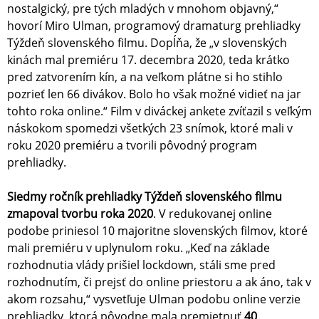
nostalgický, pre tých mladých v mnohom objavný,“
hovorí Miro Ulman, programový dramaturg prehliadky
Týždeň slovenského filmu. Dopĺňa, že „v slovenských
kinách mal premiéru 17. decembra 2020, teda krátko
pred zatvorením kín, a na veľkom plátne si ho stihlo
pozrieť len 66 divákov. Bolo ho však možné vidieť na jar
tohto roka online.“ Film v diváckej ankete zvíťazil s veľkým
náskokom spomedzi všetkých 23 snímok, ktoré mali v
roku 2020 premiéru a tvorili pôvodný program
prehliadky.
Siedmy ročník prehliadky Týždeň slovenského filmu
zmapoval tvorbu roka 2020
. V redukovanej online
podobe priniesol 10 majoritne slovenských filmov, ktoré
mali premiéru v uplynulom roku. „Keď na základe
rozhodnutia vlády prišiel lockdown, stáli sme pred
rozhodnutím, či prejsť do online priestoru a ak áno, tak v
akom rozsahu,“ vysvetľuje Ulman podobu online verzie
prehliadky, ktorá pôvodne mala premietnuť
40