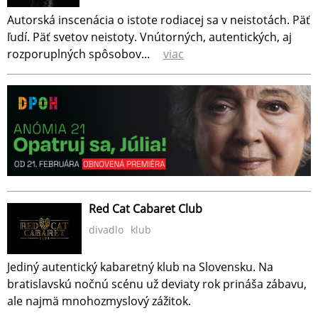
Autorská inscenácia o istote rodiacej sa v neistotách. Päť
ľudí. Päť svetov neistoty. Vnútorných, autentických, aj
rozporuplných spôsobov...
viac
Red Cat Cabaret Club
divadlo
klub
Jediný autentický kabaretný klub na Slovensku. Na
bratislavskú nočnú scénu už deviaty rok prináša zábavu,
ale najmä mnohozmyslový zážitok.