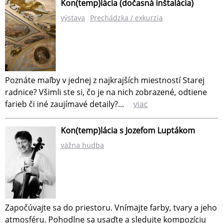
Kon(temp)lácia (dočasná inštalácia)
výstava
Prechádzka / exkurzia
Poznáte maľby v jednej z najkrajších miestností Starej
radnice? Všimli ste si, čo je na nich zobrazené, odtiene
farieb či iné zaujímavé detaily?...
viac
Kon(temp)lácia s Jozefom Luptákom
vážna hudba
Započúvajte sa do priestoru. Vnímajte farby, tvary a jeho
atmosféru. Pohodlne sa usaďte a sledujte kompozíciu