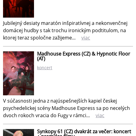
Jubilejný desiaty maratón inšpiratívnej a nekonvenčnej
domácej hudby s tak trochu ironickým podtitulom, na
ktorej teraz spoločne zažijeme...
viac
Madhouse Express (CZ) & Hypnotic Floor
(AT)
koncert
V súčasnosti jedna z najúspešnejších kapiel českej
psychedelickej scény Madhouse Express sa po necelých
dvoch rokoch vracia do Fugy v rámci...
viac
Synkopy 61 (CZ) dvakrát za večer: koncert