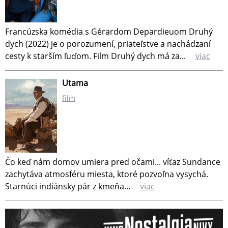
Francúzska komédia s Gérardom Depardieuom Druhý
dych (2022) je o porozumení, priateľstve a nachádzaní
cesty k starším ľuďom. Film Druhý dych má za...
viac
Utama
film
Čo keď nám domov umiera pred očami... víťaz Sundance
zachytáva atmosféru miesta, ktoré pozvoľna vysychá.
Starnúci indiánsky pár z kmeňa...
viac