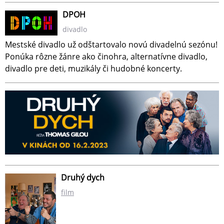
DPOH
divadlo
Mestské divadlo už odštartovalo novú divadelnú sezónu!
Ponúka rôzne žánre ako činohra, alternatívne divadlo,
divadlo pre deti, muzikály či hudobné koncerty.
Druhý dych
film