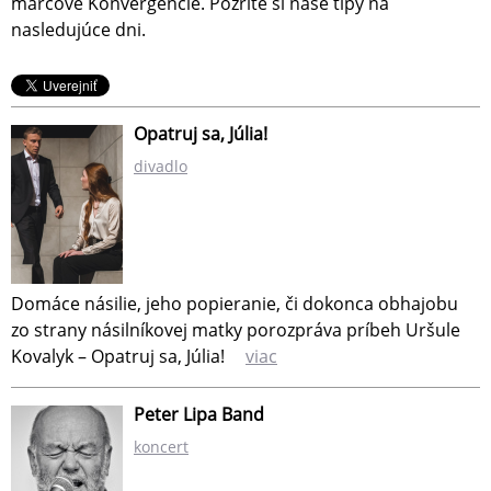
marcové Konvergencie. Pozrite si naše tipy na
nasledujúce dni.
Opatruj sa, Júlia!
divadlo
Domáce násilie, jeho popieranie, či dokonca obhajobu
zo strany násilníkovej matky porozpráva príbeh Uršule
Kovalyk – Opatruj sa, Júlia!
viac
Peter Lipa Band
koncert