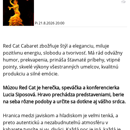
TIP
Pi 21.8.2026 20:00
Red Cat Cabaret zbožňuje štýl a eleganciu, miluje
pozitívnu energiu, slobodu a tvorivosť. Má rád odvážny
humor, prekvapenia, prináša šťavnaté príbehy, vtipné
pointy, skvelé výkony všestranných umelcov, kvalitnú
produkciu a silné emócie.
Múzou Red Cat je herečka, speváčka a konferencierka
Lucia Siposová. Hravo prechádza predstaveniami, berie
na seba rôzne podoby a určite sa dotkne aj vášho srdca.
Hranica medzi javiskom a hľadiskom je veľmi tenká, a
preto autentickú a nezabudnuteľnú atmosféru v
kabarete tvoríte aj vy, diváci. Každá noc je iná, každá je