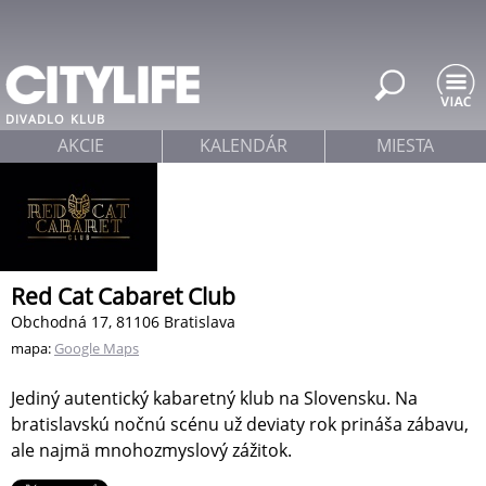
Jump to navigation
DIVADLO
KLUB
AKCIE
KALENDÁR
MIESTA
Red Cat Cabaret Club
Obchodná 17, 81106 Bratislava
mapa:
Google Maps
Jediný autentický kabaretný klub na Slovensku. Na
bratislavskú nočnú scénu už deviaty rok prináša zábavu,
ale najmä mnohozmyslový zážitok.