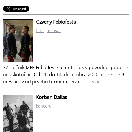
Ozveny Febiofestu
film
festival
27. ročník MFF Febiofest sa tento rok v pôvodnej podobe
neuskutočnil. Od 11. do 14. decembra 2020 je presne 9
mesiacov od prvého termínu. Diváci...
viac
Korben Dallas
koncert