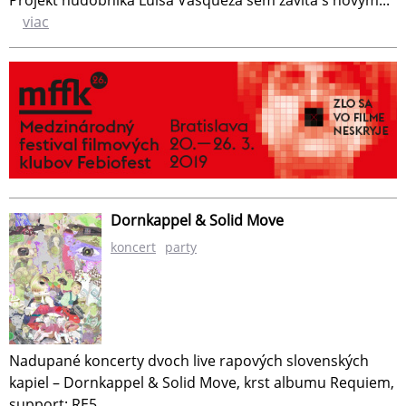
Projekt hudobníka Luisa Vasqueza sem zavíta s novým...
viac
Dornkappel & Solid Move
koncert
party
Nadupané koncerty dvoch live rapových slovenských
kapiel – Dornkappel & Solid Move, krst albumu Requiem,
support: RE5.