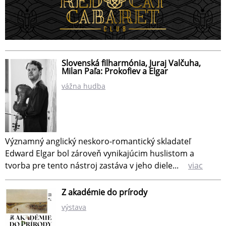
Slovenská filharmónia, Juraj Valčuha,
Milan Paľa: Prokofiev a Elgar
vážna hudba
Významný anglický neskoro-romantický skladateľ
Edward Elgar bol zároveň vynikajúcim huslistom a
tvorba pre tento nástroj zastáva v jeho diele...
viac
Z akadémie do prírody
výstava