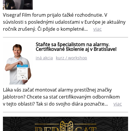
Visegraf Film forum prijalo ťažké rozhodnutie. V
súvislosti s poslednými udalosťami v Európe je aktuálny
ročník zrušený. Či pôjde o kompletné...
viac
Staňte sa špecialistom na alarmy.
Certifikované školenie aj v Bratislave!
iná akcia
kurz / workshop
Láka vás začať montovať alarmy prestížnej značky
Jablotron? Chcete sa stať certifikovaným odborníkom
v tejto oblasti? Tak si do svojho diára poznačte...
viac