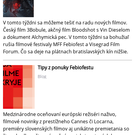
V tomto týždni sa môžeme tešiť na radu nových filmov.
Český film 3Bobule, akčný film Bloodshot s Vin Dieselom
a dokument Alchymická pec. V tomto týždni sa bohužiaľ
rušia filmové festivaly MFF Febiofest a Visegrad Film
Forum. Čo sa deje na plátnach bratislavských kín nižšie.
Tipy z ponuky Febiofestu
Blog
Medzinárodne oceňovaní európski režiséri naživo,
filmové novinky z prestížneho Cannes či Locarna,
premiéry slovenských filmov aj unikátne premietania so