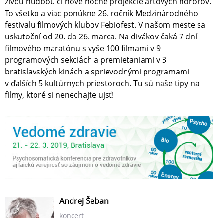
živou hudbou či nové nočné projekcie artových hororov.
To všetko a viac ponúkne 26. ročník Medzinárodného
festivalu filmových klubov Febiofest. V našom meste sa
uskutoční od 20. do 26. marca. Na divákov čaká 7 dní
filmového maratónu s vyše 100 filmami v 9
programových sekciách a premietaniami v 3
bratislavských kinách a sprievodnými programami
v ďalších 5 kultúrnych priestoroch. Tu sú naše tipy na
filmy, ktoré si nenechajte ujsť!
Andrej Šeban
koncert