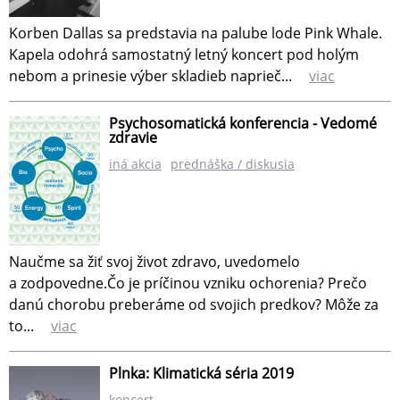
Korben Dallas sa predstavia na palube lode Pink Whale.
Kapela odohrá samostatný letný koncert pod holým
nebom a prinesie výber skladieb naprieč...
viac
Psychosomatická konferencia - Vedomé
zdravie
iná akcia
prednáška / diskusia
Naučme sa žiť svoj život zdravo, uvedomelo
a zodpovedne.Čo je príčinou vzniku ochorenia? Prečo
danú chorobu preberáme od svojich predkov? Môže za
to...
viac
Plnka: Klimatická séria 2019
koncert