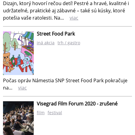
Dizajn, ktorý hovorí rečou detí! Pestré a hravé, kvalitné i
udržateľné, praktické aj zábavné – také sú kúsky, ktoré
potešia vaše ratolesti. Na...
viac
Street Food Park
iná akcia
trh / gastro
Počas opráv Námestia SNP Street Food Park pokračuje
na...
viac
Visegrad Film Forum 2020 - zrušené
film
festival