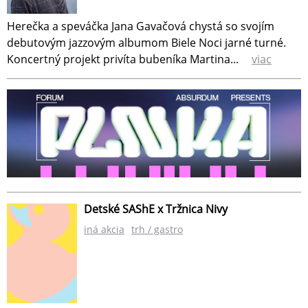
Herečka a speváčka Jana Gavačová chystá so svojím
debutovým jazzovým albumom Biele Noci jarné turné.
Koncertný projekt privíta bubeníka Martina...
viac
Detské SAShE x Tržnica Nivy
iná akcia
trh / gastro