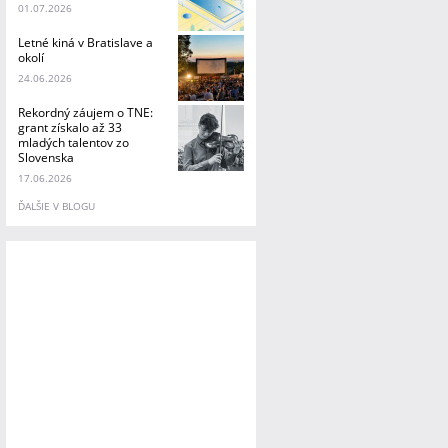
01.07.2026
Letné kiná v Bratislave a
okolí
24.06.2026
Rekordný záujem o TNE:
grant získalo až 33
mladých talentov zo
Slovenska
17.06.2026
ĎALŠIE V BLOGU