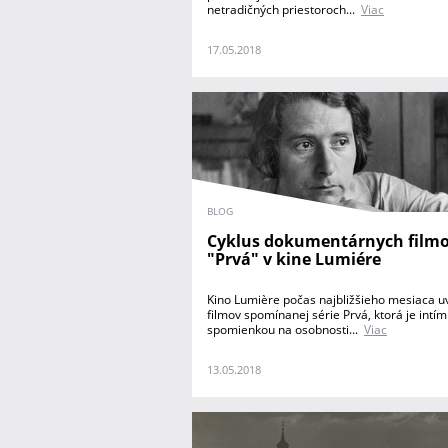
netradičných priestoroch...
Viac
17.05.2018
BLOG
Cyklus dokumentárnych film
"Prvá" v kine Lumiére
Kino Lumière počas najbližšieho mesiaca u
filmov spomínanej série Prvá, ktorá je intí
spomienkou na osobnosti...
Viac
13.05.2018