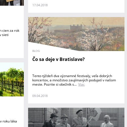
17.04.2018
 cien za rok
 sieti
BLOG
Čo sa deje v Bratislave?
Tento týždeň dva významné festivaly, veľa dobrých
koncertov, a množstvo zaujímavých podujatí v našom
meste. Pozrite si obežník s...
Viac
09.04.2018
v roku láka