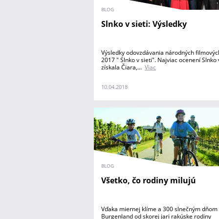
BLOG
Slnko v sieti: Výsledky
Výsledky odovzdávania národných filmových
2017 " Slnko v sieti". Najviac ocenení Slnko v
získala Čiara,...
Viac
10.04.2018
BLOG
Všetko, čo rodiny milujú
Vďaka miernej klíme a 300 slnečným dňom 
Burgenland od skorej jari rakúske rodiny