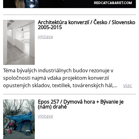
Architektúra konverzií / Česko / Slovensko
2005-2015
výstava
Téma bývalých industriálnych budov rezonuje v
spoločnosti najmä vďaka projektom konverzií
opustených skladov, textiliek, továrenských hál,...
viac
Epos 257 / Dymová hora + Bývanie je
(nám) drahé
výstava