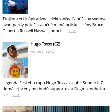
Trojkoncert inšpiratívnej elektroniky. Fanúšikov svetovej
avantgardy potešia zvučné mená britskej scény Bruce
Gilbert a Russell Haswell, popri...
viac
Hugo Toxxx (CZ)
koncert
party
Legenda českého rapu Hugo Toxxx v klube Subdeck. Z
domácej scény mu budú supportovať Flegma, Adhok a
Ike.
viac