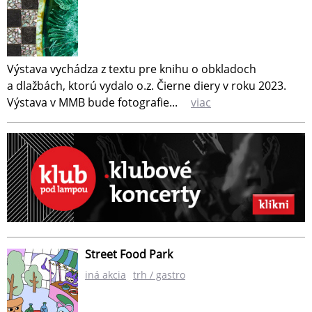
Výstava vychádza z textu pre knihu o obkladoch
a dlažbách, ktorú vydalo o.z. Čierne diery v roku 2023.
Výstava v MMB bude fotografie...
viac
Street Food Park
iná akcia
trh / gastro