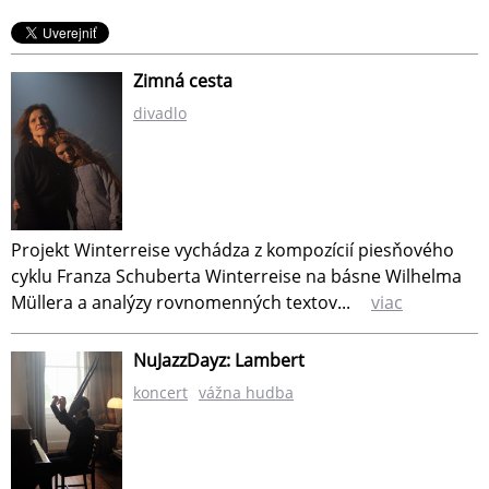
Zimná cesta
divadlo
Projekt Winterreise vychádza z kompozícií piesňového
cyklu Franza Schuberta Winterreise na básne Wilhelma
Müllera a analýzy rovnomenných textov...
viac
NuJazzDayz: Lambert
koncert
vážna hudba