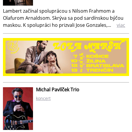
Lambert začínal spoluprácou s Nilsom Frahmom a
Olafurom Arnaldsom. Skrýva sa pod sardínskou býčou
maskou. K spolupráci ho prizvali Jose Gonzales,...
viac
Michal Pavlíček Trio
koncert