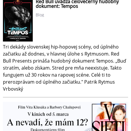
Red Bull uvádza celovečerný hudobný
dokument: Tempos
Blog
Tri dekády slovenskej hip-hopovej scény, od úplného
začiatku až dodnes, v hlavnej úlohe s Rytmusom. Red
Bull Presents prináša hudobný dokument Tempos. „Buď
stratím, alebo získam. Stred pre mňa neexistuje. Takto
fungujem už 30 rokov na rapovej scéne. Celé ti to
prerozprávam od úplného začiatku." Patrik Rytmus
Vrbovský