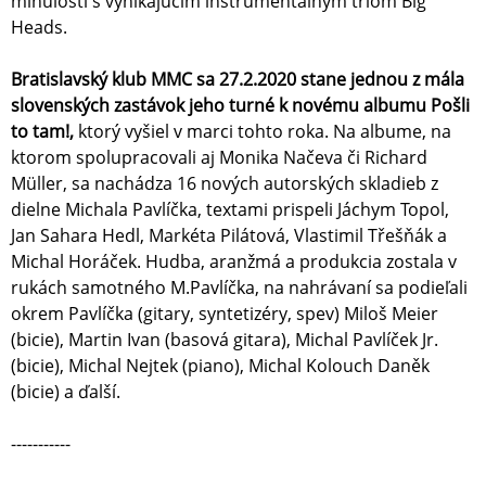
minulosti s vynikajúcim inštrumentálnym triom Big
Heads.
Bratislavský klub MMC sa 27.2.2020 stane jednou z mála
slovenských zastávok jeho turné k novému albumu Pošli
to tam!,
ktorý vyšiel v marci tohto roka. Na albume, na
ktorom spolupracovali aj Monika Načeva či Richard
Müller, sa nachádza 16 nových autorských skladieb z
dielne Michala Pavlíčka, textami prispeli Jáchym Topol,
Jan Sahara Hedl, Markéta Pilátová, Vlastimil Třešňák a
Michal Horáček. Hudba, aranžmá a produkcia zostala v
rukách samotného M.Pavlíčka, na nahrávaní sa podieľali
okrem Pavlíčka (gitary, syntetizéry, spev) Miloš Meier
(bicie), Martin Ivan (basová gitara), Michal Pavlíček Jr.
(bicie), Michal Nejtek (piano), Michal Kolouch Daněk
(bicie) a ďalší.
-----------