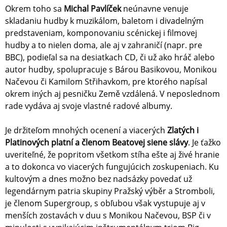
Okrem toho sa
Michal Pavlíček
neúnavne venuje
skladaniu hudby k muzikálom, baletom i divadelným
predstaveniam, komponovaniu scénickej i filmovej
hudby a to nielen doma, ale aj v zahraničí (napr. pre
BBC), podieľal sa na desiatkach CD, či už ako hráč alebo
autor hudby, spolupracuje s Bárou Basikovou, Monikou
Načevou či Kamilom Střihavkom, pre ktorého napísal
okrem iných aj pesničku Země vzdálená. V neposlednom
rade vydáva aj svoje vlastné radové albumy.
Je držiteľom mnohých ocenení a viacerých
Zlatých i
Platinových platní a členom Beatovej siene slávy
. Je ťažko
uveriteľné, že popritom všetkom stíha ešte aj živé hranie
a to dokonca vo viacerých fungujúcich zoskupeniach. Ku
kultovým a dnes možno bez nadsázky povedať už
legendárnym patria skupiny Pražský výběr a Stromboli,
je členom Supergroup, s obľubou však vystupuje aj v
menších zostavách v duu s Monikou Načevou, BSP či v