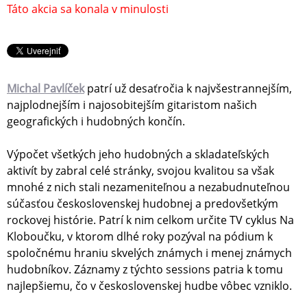
Táto akcia sa konala v minulosti
Michal Pavlíček
patrí už desaťročia k najvšestrannejším,
najplodnejším i najosobitejším gitaristom našich
geografických i hudobných končín.
Výpočet všetkých jeho hudobných a skladateľských
aktivít by zabral celé stránky, svojou kvalitou sa však
mnohé z nich stali nezameniteľnou a nezabudnuteľnou
súčasťou československej hudobnej a predovšetkým
rockovej histórie. Patrí k nim celkom určite TV cyklus Na
Kloboučku, v ktorom dlhé roky pozýval na pódium k
spoločnému hraniu skvelých známych i menej známych
hudobníkov. Záznamy z týchto sessions patria k tomu
najlepšiemu, čo v československej hudbe vôbec vzniklo.