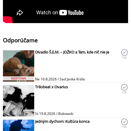
Odporúčame
Divadlo Š.E.M. – JOŽKO a Tam, kde nič nie je
TIP
KIDSTOWN
Ne 16.8.2026 / Sad Janka Kráľa
Trilobeat x Ovarius
TIP
St 19.8.2026 / Bukowski
Jedným dychom: Kultúra konca
TIP