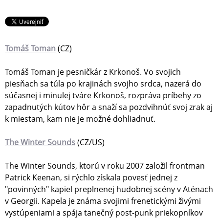
Tomáš Toman
(CZ)
Tomáš Toman je pesničkár z Krkonoš. Vo svojich
piesňach sa túla po krajinách svojho srdca, nazerá do
súčasnej i minulej tváre Krkonoš, rozpráva príbehy zo
zapadnutých kútov hôr a snaží sa pozdvihnúť svoj zrak aj
k miestam, kam nie je možné dohliadnuť.
The Winter Sounds
(CZ/US)
The Winter Sounds, ktorú v roku 2007 založil frontman
Patrick Keenan, si rýchlo získala povesť jednej z
"povinných" kapiel preplnenej hudobnej scény v Aténach
v Georgii. Kapela je známa svojimi frenetickými živými
vystúpeniami a spája tanečný post-punk priekopníkov