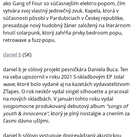
ako Gang of Four so súčasnejším elektro-popom, čím
vytvára svoj vlastný jedinečný zvuk. Kapela, ktorá v
súčasnosti pôsobí v Pardubiciach v Českej republike,
presadzuje nový hudobný žáner založený na literárnom
hnutí solarpunk, ktorý zahŕňa prvky bedroom popu,
retrowave a fuzz-popu.
daniel b
(SK)
daniel b je sólový projekt pesničkára Daniela Buca. Ten
na seba upozornil v roku 2021 5-skladbovým EP
tidal
wave
, ktoré bolo vydané aj na kazetách vydavateľstvom
ZTapes. O rok neskôr vydal singel silhouette a pracoval
na nových skladbách. V januári tohto roku vydal
svojpomocne produkovaný debutový album
"songs of
youth & innocence",
ktorý je plný nostalgie a cnením za
časmi dávno ušlými.
daniel b sólovo vystupuje doprevádzaný akustickou