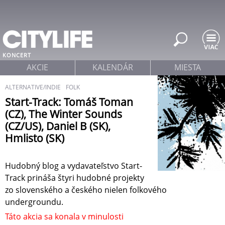
Jump to navigation
KONCERT
AKCIE
KALENDÁR
MIESTA
ALTERNATIVE/INDIE
FOLK
Start-Track: Tomáš Toman
(CZ), The Winter Sounds
(CZ/US), Daniel B (SK),
Hmlisto (SK)
Hudobný blog a vydavateľstvo Start-
Track prináša štyri hudobné projekty
zo slovenského a českého nielen folkového
undergroundu.
Táto akcia sa konala v minulosti