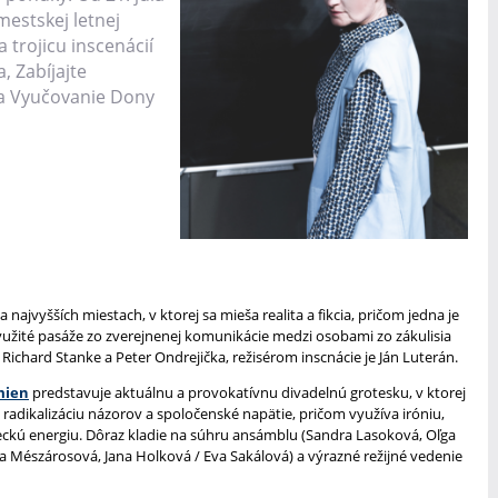
mestskej letnej
 trojicu inscenácií
, Zabíjajte
 a Vyučovanie Dony
 najvyšších miestach, v ktorej sa mieša realita a fikcia, pričom jedna je
využité pasáže zo zverejnenej komunikácie medzi osobami zo zákulisia
ú Richard Stanke a Peter Ondrejička, režisérom inscnácie je Ján Luterán.
mien
predstavuje aktuálnu a provokatívnu divadelnú grotesku, v ktorej
 radikalizáciu názorov a spoločenské napätie, pričom využíva iróniu,
ckú energiu. Dôraz kladie na súhru ansámblu (Sandra Lasoková, Oľga
a Mészárosová, Jana Holková / Eva Sakálová) a výrazné režijné vedenie