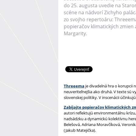
do 25. augusta uvedie na Staro
scéne na nádvorí Zichyho paláca
zo svojho repertoáru: Threeema
popieračov klimatických zmien
Margarity.
Threeema
je divadelná hra o korupcii na
neuveriteľnejšia ako druhá. V texte sú 
slovenskej politiky. V inscenácii účinkuj
Zabíjajte popieračov klimatických z
autori reflektujú environmentálnu krízu,
nadsádzku a dynamickú kolektívnu here
Belešová, Adriana Moravčíková, Veronik
(Jakub Matejička).