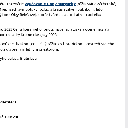
éra inscenácie
Vyučovanie Dony Margarity
(réžia Mária Záchenská),
0 reprízach symbolicky rozlúči s bratislavským publikom. Táto
one Oľgy Belešovej, ktorá stvárňuje autoritatívnu učiteľku
ku 2023 Cenu literárneho fondu. Inscenácia získala ocenenie Zlatý
ru a satiry Kremnické gagy 2023.
ponúkne divákom jedinečný zážitok v historickom prostredí Starého
lo s otvoreným letným priestorom.
yho paláca, Bratislava
)
derniéra
(5. repríza)