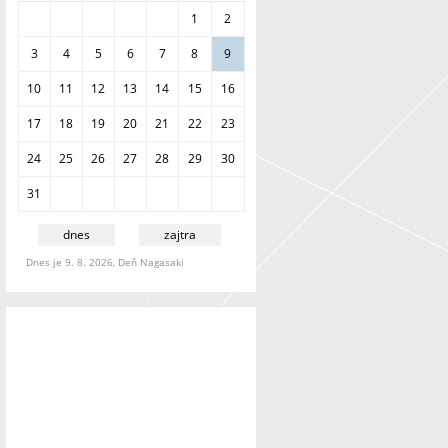
a
1
2
n
i
3
4
5
6
7
8
9
e
10
11
12
13
14
15
16
17
18
19
20
21
22
23
24
25
26
27
28
29
30
31
dnes
zajtra
Dnes je 9. 8. 2026, Deň Nagasaki