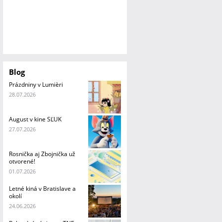
Blog
Prázdniny v Lumièri
28.07.2026
August v kine SĽUK
27.07.2026
Rosnička aj Zbojnička už
otvorené!
01.07.2026
Letné kiná v Bratislave a
okolí
24.06.2026