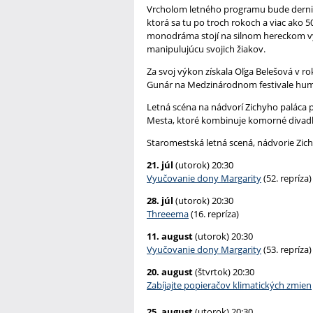
Vrcholom letného programu bude derni
ktorá sa tu po troch rokoch a viac ako 5
monodráma stojí na silnom hereckom výk
manipulujúcu svojich žiakov.
Za svoj výkon získala Oľga Belešová v ro
Gunár na Medzinárodnom festivale humo
Letná scéna na nádvorí Zichyho paláca 
Mesta, ktoré kombinuje komorné divad
Staromestská letná scená, nádvorie Zich
21. júl
(utorok) 20:30
Vyučovanie dony Margarity
(52. repríza)
28. júl
(utorok) 20:30
Threeema
(16. repríza)
11. august
(utorok) 20:30
Vyučovanie dony Margarity
(53. repríza
20. august
(štvrtok) 20:30
Zabíjajte popieračov klimatických zmien
25. august
(utorok) 20:30