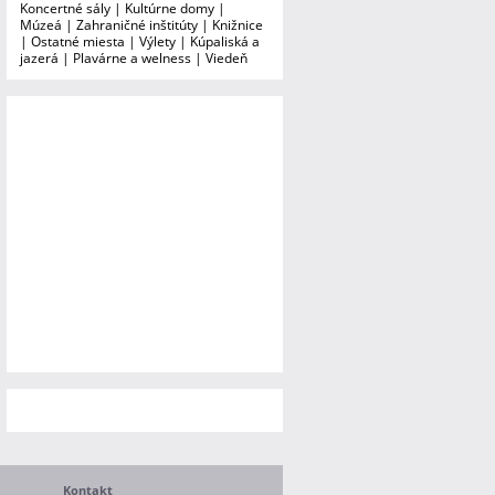
Koncertné sály
|
Kultúrne domy
|
Múzeá
|
Zahraničné inštitúty
|
Knižnice
|
Ostatné miesta
|
Výlety
|
Kúpaliská a
jazerá
|
Plavárne a welness
|
Viedeň
Kontakt