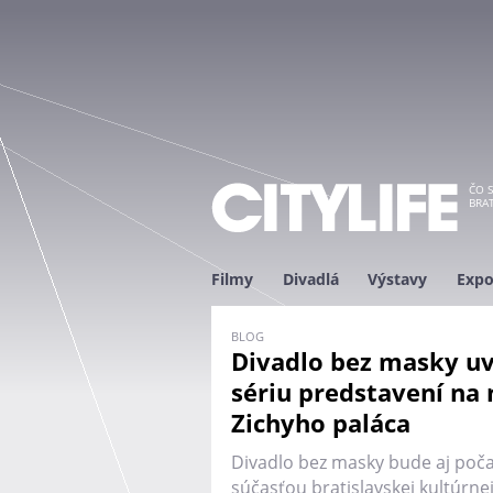
ČO S
BRAT
Filmy
Divadlá
Výstavy
Expo
BLOG
Divadlo bez masky uv
sériu predstavení na 
Zichyho paláca
Divadlo bez masky bude aj poča
súčasťou bratislavskej kultúrnej