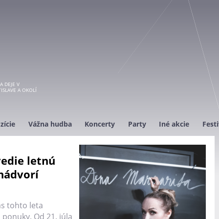
A DEJE V
ISLAVE A OKOLÍ
zície
Vážna hudba
Koncerty
Party
Iné akcie
Festi
edie letnú
nádvorí
s tohto leta
 ponuky. Od 21. júla