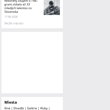
Rekordný záujem o TNE:
grant získalo až 33
mladých talentov zo
Slovenska
17.06.2026
ĎALŠIE V BLOGU
Miesta
Kiná
|
Divadlá
|
Galérie
|
Kluby
|