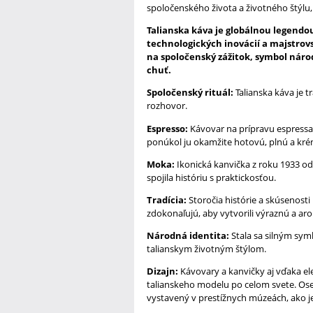
spoločenského života a životného štýlu, k
Talianska káva je globálnou legendou
technologických inovácií a majstrov
na spoločenský zážitok, symbol náro
chuť.
Spoločenský rituál:
Talianska káva je t
rozhovor.
Espresso:
Kávovar na prípravu espressa, 
ponúkol ju okamžite hotovú, plnú a kré
Moka:
Ikonická kanvička z roku 1933 od 
spojila históriu s praktickosťou.
Tradícia:
Storočia histórie a skúsenosti 
zdokonaľujú, aby vytvorili výraznú a ar
Národná identita:
Stala sa silným sym
talianskym životným štýlom.
Dizajn:
Kávovary a kanvičky aj vďaka e
talianskeho modelu po celom svete. Ose
vystavený v prestížnych múzeách, ako 