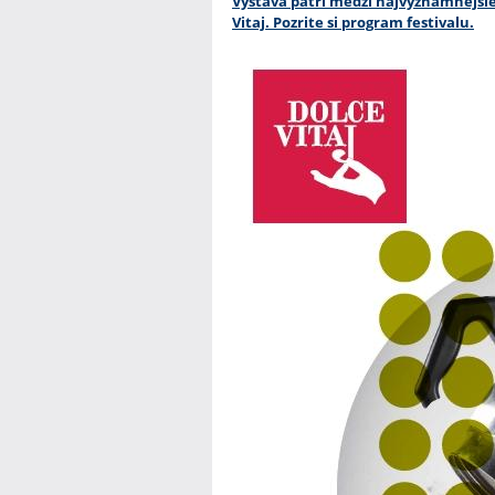
Výstava patrí medzi najvýznamnejšie
Vitaj. Pozrite si program festivalu.