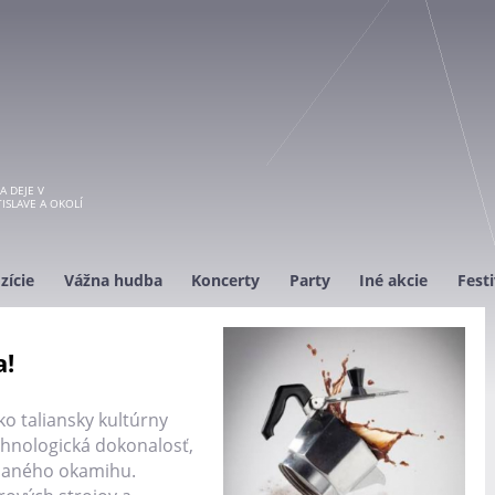
A DEJE V
ISLAVE A OKOLÍ
zície
Vážna hudba
Koncerty
Party
Iné akcie
Festi
a!
o taliansky kultúrny
chnologická dokonalosť,
 daného okamihu.