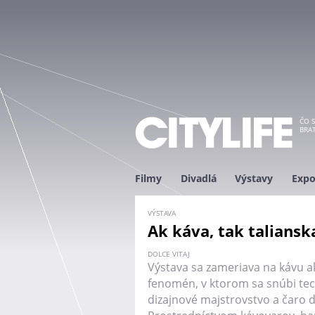
ČO S
BRAT
Filmy
Divadlá
Výstavy
Expo
VÝSTAVA
Ak káva, tak taliansk
DOLCE VITAJ
Výstava sa zameriava na kávu ak
fenomén, v ktorom sa snúbi te
dizajnové majstrovstvo a čaro