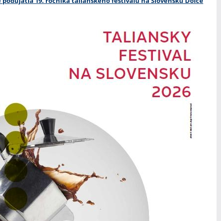
 podujatia 19. ročníka talianskeho festivalu na Slovensku Dolce