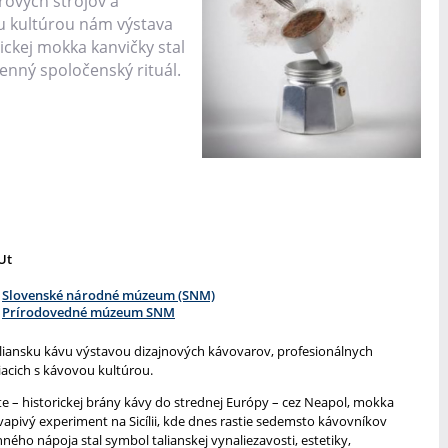
ových strojov a
u kultúrou nám výstava
nickej mokka kanvičky stal
enný spoločenský rituál.
Ut
Slovenské národné múzeum (SNM)
Prírodovedné múzeum SNM
iansku kávu výstavou dizajnových kávovarov, profesionálnych
iacich s kávovou kultúrou.
e – historickej brány kávy do strednej Európy – cez Neapol, mokka
apivý experiment na Sicílii, kde dnes rastie sedemsto kávovníkov
ného nápoja stal symbol talianskej vynaliezavosti, estetiky,