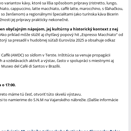
 variantov kávy, ktoré sa líšia spôsobom prípravy (ristretto, lungo,
ato, cappuccino, latte macchiato, caffè latte, marocchino, s šľahačkou,
 so ženšenom) a regionálnymi špecialitami (ako turínska káva Bicerin
nosti jej prípravy prakticky nekonečné.
 len obyčajným nápojom, jej kultúrny a historický kontext z nej
Ako príklad môže slúžiť aj chytľavý popový hit „Espresso Macchiato“ od
ý sa presadil v hudobnej súťaži Eurovízia 2025 a obsahuje odkaz
Caffè (AMDC) so sídlom v Terste. Inštitúcia sa venuje propagácii
a vzdelávacích aktivít a výstav, často v spolupráci s miestnymi aj
useo del Café di Santos v Brazílii.
a o 17:00.
reto máme tú česť, otvoriť túto skvelú výstavu.
 to namierime do S.N.M na Vajanského nábrežie. (Dalšie informácie