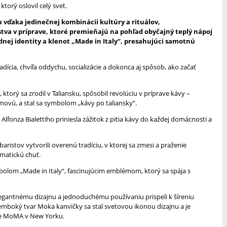
torý oslovil celý svet.
 vďaka jedinečnej kombinácii kultúry a rituálov,
stva v príprave, ktoré premieňajú na pohľad obyčajný teplý nápoj
dnej identity a klenot „Made in Italy“, presahujúci samotnú
radícia, chvíľa oddychu, socializácie a dokonca aj spôsob, ako začať
ktorý sa zrodil v Taliansku, spôsobil revolúciu v príprave kávy –
movú, a stal sa symbolom „kávy po taliansky“.
Alfonza Bialettiho priniesla zážitok z pitia kávy do každej domácnosti a
baristov vytvorili overenú tradíciu, v ktorej sa zmesi a praženie
omatickú chuť.
bolom „Made in Italy“, fascinujúcim emblémom, ktorý sa spája s
legantnému dizajnu a jednoduchému používaniu prispeli k šíreniu
mboký tvar Moka kanvičky sa stal svetovou ikonou dizajnu a je
je MoMA v New Yorku.