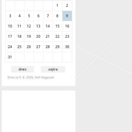
a
1
2
n
i
3
4
5
6
7
8
9
e
10
11
12
13
14
15
16
17
18
19
20
21
22
23
24
25
26
27
28
29
30
31
dnes
zajtra
Dnes je 9. 8. 2026, Deň Nagasaki