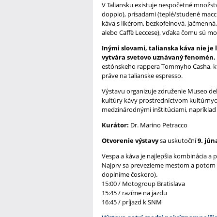
V Taliansku existuje nespočetné množstvo
doppio), prísadami (teplé/studené macchi
káva s likérom, bezkofeínová, jačmenná,
alebo Caffè Leccese), vďaka čomu sú mož
Inými slovami, talianska káva nie je
vytvára svetovo uznávaný fenomén.
estónskeho rappera Tommyho Casha, ktor
práve na talianske espresso.
Výstavu organizuje združenie Museo del 
kultúry kávy prostredníctvom kultúrnych 
medzinárodnými inštitúciami, napríklad M
Kurátor:
Dr. Marino Petracco
Otvorenie výstavy
sa uskutoční
9. jún
Vespa a káva je najlepšia kombinácia a p
Najprv sa prevezieme mestom a potom si
doplníme čoskoro).
15:00 / Motogroup Bratislava
15:45 / razíme na jazdu
16:45 / príjazd k SNM