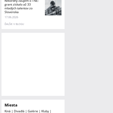
Rekordný záujem o TNE:
grant získalo až 33
mladých talentov zo
Slovenska
17.06.2026
ĎALŠIE V BLOGU
Miesta
Kiná
|
Divadlá
|
Galérie
|
Kluby
|