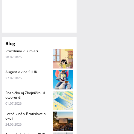
Blog
Prázdniny v Lumièri
28.07.2026
August v kine SĽUK
27.07.2026
Rosnička aj Zbojnička už
otvorené!
01.07.2026
Letné kiná v Bratislave a
okolí
24.06.2026