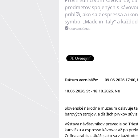
Prostredníctvom kávovarov, bar
predmetov spojených s kávovo
priblíži, ako sa z espressa a iko
symbol „Made in Italy“ a každod
ODPORÚČAME!
Dátum vernisáže:
09.06.2026 17:00, 
10.06.2026, St - 18.10.2026, Ne
Slovenské národné múzeum oslavuje tal
barových strojov, a ďalších prvkov súvis
Výstava návštevníkov prevedie od Triest
kanvičku a espresso kávovar až po prekv
Coffea arabica. Ukáže, ako sa z každoden