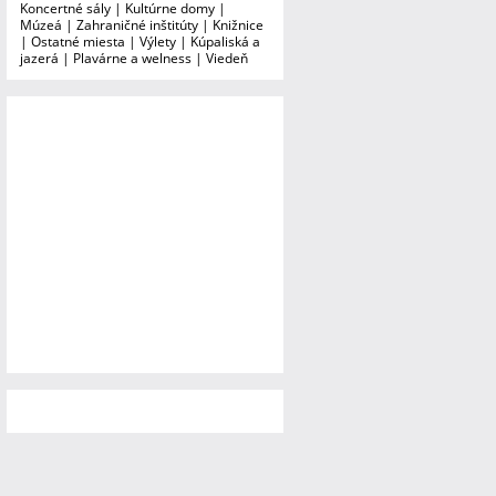
Koncertné sály
|
Kultúrne domy
|
Múzeá
|
Zahraničné inštitúty
|
Knižnice
|
Ostatné miesta
|
Výlety
|
Kúpaliská a
jazerá
|
Plavárne a welness
|
Viedeň