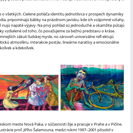
je o všetkých. Cielene potláča identitu jednotlivca v prospech dynamiky
edia, pripomínajú bábky na prázdnom javisku, kde ich vzájomné vzťahy,
fi nujú napäté výjavy. Na prvý pohľad sú jednoduché a okamžite pútajú
cky vzdialené od toho, čo považujeme za bežnú predstavu o kráse.
mnejších zákutí ľudskej mysle, no zároveň univerzálne refl ektujú
tickú atmosféru. Interakcie postáv, lineárne naratívy a emocionálne
koľvek a kdekoľvek.
eskom meste Nová Paka, v súčasnosti žije a pracuje v Prahe a v Pičíne.
lustrácie prof. Jiřího Šalamouna, medzi rokmi 1997–2001 pôsobil v