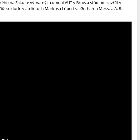
ského na Fakulte výtvarných umení VUT v Brne, a štúdium zavŕšil v
̈sseldorfe v ateliéroch Markusa Lüpertza, Gerharda Merza a A. R.