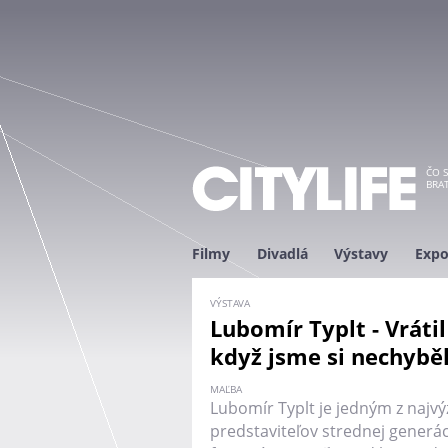
ČO S
BRAT
Filmy
Divadlá
Výstavy
Expo
VÝSTAVA
Lubomír Typlt - Vrátil
když jsme si nechyběl
MAĽBA
Lubomír Typlt je jedným z najv
predstaviteľov strednej generác