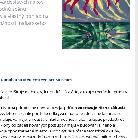
eväťdesiatych rokov
odnú scénu
v a vlastný pohľad na
ožnosti maliarskeho
Danubiana Meulensteen Art Museum
 a rozširuje o objekty, kinetické inštalácie, ako aj o textársku prácu v
beat.
a tvorba prirodzene mení a rozvíja, pričom
zobrazuje rôzne zákutia
ov.
Jeho rozsiahle portfólio odkrýva dlhodobé i dočasné fascinácie
ľuje, varíruje, a neustále hľadá možnosti, ako najlepšie predostrieť
odklony od zadefi novaných postupov majú v budovaní silného a
je opodstatnené miesto. Autor vytvára rôzne tematické okruhy,
typy postáv, prostredníctvom nich rozvíja viacvrstvové mikropríbehy a