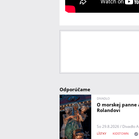
Odporúčame
DIVADLO
O morskej panne a
Rolandovi
So 29.8.2026 / Divadlo 
LÍSTKY
KIDSTOWN