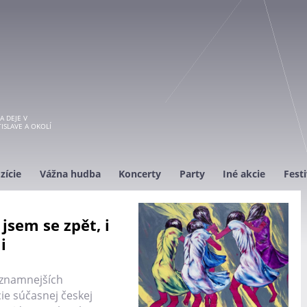
A DEJE V
ISLAVE A OKOLÍ
zície
Vážna hudba
Koncerty
Party
Iné akcie
Festi
 jsem se zpět, i
i
ýznamnejších
ie súčasnej českej