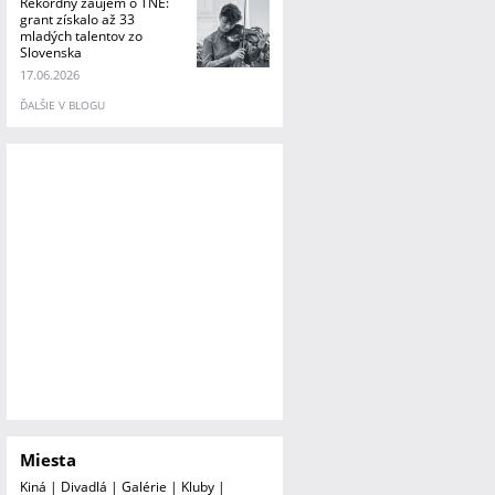
Rekordný záujem o TNE:
grant získalo až 33
mladých talentov zo
Slovenska
17.06.2026
ĎALŠIE V BLOGU
Miesta
Kiná
|
Divadlá
|
Galérie
|
Kluby
|