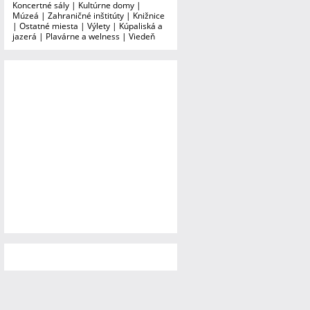
Koncertné sály
|
Kultúrne domy
|
Múzeá
|
Zahraničné inštitúty
|
Knižnice
|
Ostatné miesta
|
Výlety
|
Kúpaliská a
jazerá
|
Plavárne a welness
|
Viedeň