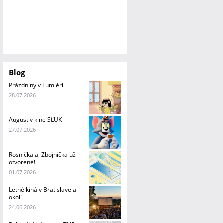
Blog
Prázdniny v Lumièri
28.07.2026
August v kine SĽUK
27.07.2026
Rosnička aj Zbojnička už
otvorené!
01.07.2026
Letné kiná v Bratislave a
okolí
24.06.2026