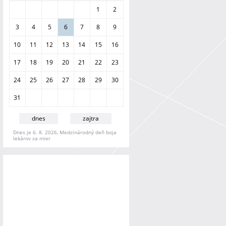
a
1
2
n
i
3
4
5
6
7
8
9
e
10
11
12
13
14
15
16
17
18
19
20
21
22
23
24
25
26
27
28
29
30
31
dnes
zajtra
Dnes je 6. 8. 2026, Medzinárodný deň boja
lekárov za mier