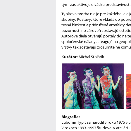
tými zas aktivuje divácku predstavivosť.
Typltova tvorba nie je pre každého, ale 
skupiny. Postavy, ktoré vkladá do popr
tesná blízkosť a pridružené artefakty de
pozornosť, no zároveň zostávajú esteti
Autorove diela otvárajú portály do najte
spoločenské nálady a reagujú na geopoli
vrstvy tak zostávajú zrozumiteľné komu
Kurátor:
Michal Stolárik
Biografia:
Lubomír Typlt sa narodil v roku 1975 v č
V rokoch 1993–1997 študoval v ateliéri i