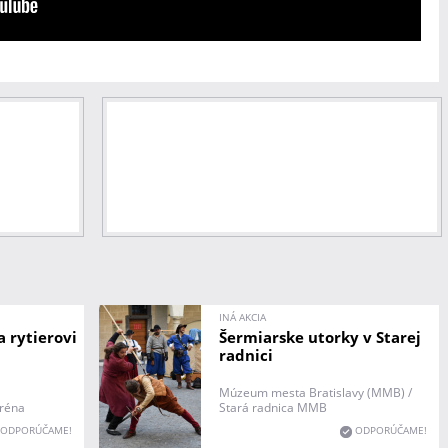
INÁ AKCIA
 rytierovi
Šermiarske utorky v Starej
radnici
Múzeum mesta Bratislavy (MMB) /
Aréna
Stará radnica MMB
ODPORÚČAME!
ODPORÚČAME!