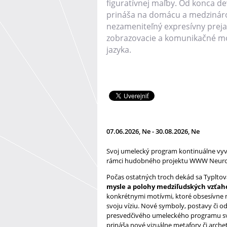
figuratívnej maľby. Od konca d
prináša na domácu a medzinár
nezameniteľný expresívny preja
zobrazovacie a komunikačné m
jazyka.
07.06.2026, Ne - 30.08.2026, Ne
Svoj umelecký program kontinuálne vyvíja
rámci hudobného projektu WWW Neuro
Počas ostatných troch dekád sa Typltov
mysle a polohy medziľudských vzťah
konkrétnymi motívmi, ktoré obsesívne ma
svoju víziu. Nové symboly, postavy či 
presvedčivého umeleckého programu svo
prináša nové vizuálne metafory či arche