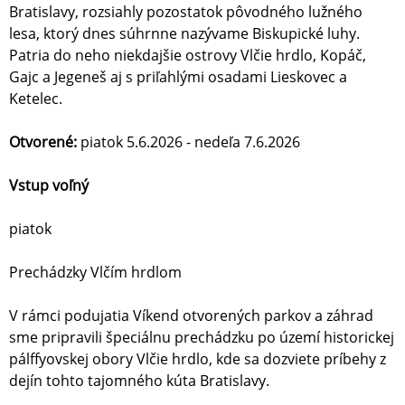
Bratislavy, rozsiahly pozostatok pôvodného lužného
lesa, ktorý dnes súhrnne nazývame Biskupické luhy.
Patria do neho niekdajšie ostrovy Vlčie hrdlo, Kopáč,
Gajc a Jegeneš aj s priľahlými osadami Lieskovec a
Ketelec.
Otvorené:
piatok 5.6.2026 - nedeľa 7.6.2026
Vstup voľný
piatok
Prechádzky Vlčím hrdlom
V rámci podujatia Víkend otvorených parkov a záhrad
sme pripravili špeciálnu prechádzku po území historickej
pálffyovskej obory Vlčie hrdlo, kde sa dozviete príbehy z
dejín tohto tajomného kúta Bratislavy.