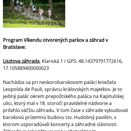
Program Víkendu otvorených parkov a záhrad v
Bratislave:
Lisztova záhrada
, Klariská 1 / GPS: 48.14379791772616,
17.105889400000023
Nachádza sa pri neskorobarokovom paláci kniežaťa
Leopolda de Pauli, správcu kráľovských majetkov. Je to
jediný palác okrem prepoštského paláca na Kapitulskej
ulici, ktorý mal v 18. storočí pravidelné nádvorie a
priľahlú väčšiu záhradu. V tom čase v záhrade vybudovali
barokovú prízemnú budovu tzv. Hudobný pavilón, v
ktorom usporadúvali koncerty a záhradné slávnosti.