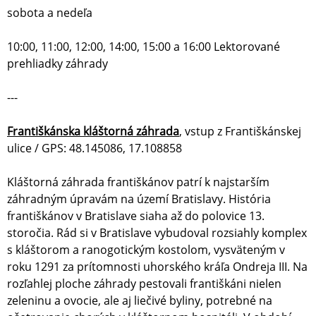
sobota a nedeľa
10:00, 11:00, 12:00, 14:00, 15:00 a 16:00 Lektorované
prehliadky záhrady
---
Františkánska kláštorná záhrada
, vstup z Františkánskej
ulice / GPS: 48.145086, 17.108858
Kláštorná záhrada františkánov patrí k najstarším
záhradným úpravám na území Bratislavy. História
františkánov v Bratislave siaha až do polovice 13.
storočia. Rád si v Bratislave vybudoval rozsiahly komplex
s kláštorom a ranogotickým kostolom, vysväteným v
roku 1291 za prítomnosti uhorského kráľa Ondreja III. Na
rozľahlej ploche záhrady pestovali františkáni nielen
zeleninu a ovocie, ale aj liečivé byliny, potrebné na