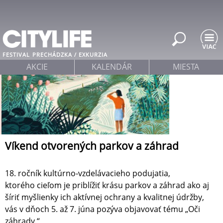
Jump to navigation
FESTIVAL
PRECHÁDZKA / EXKURZIA
AKCIE
KALENDÁR
MIESTA
Víkend otvorených parkov a záhrad
18. ročník kultúrno-vzdelávacieho podujatia,
ktorého cieľom je priblížiť krásu parkov a záhrad ako aj
šíriť myšlienky ich aktívnej ochrany a kvalitnej údržby,
vás v dňoch 5. až 7. júna pozýva objavovať tému „Oči
záhrady.“