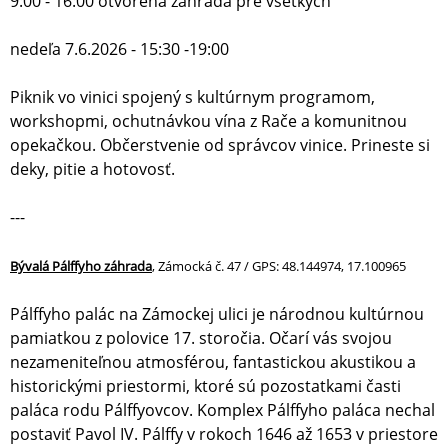
9:00 - 16:00 otvorená záhrada pre všetkých
nedeľa 7.6.2026 - 15:30 -19:00
Piknik vo vinici spojený s kultúrnym programom,
workshopmi, ochutnávkou vína z Rače a komunitnou
opekačkou. Občerstvenie od správcov vinice. Prineste si
deky, pitie a hotovosť.
---
Bývalá Pálffyho záhrada
, Zámocká č. 47 / GPS: 48.144974, 17.100965
Pálffyho palác na Zámockej ulici je národnou kultúrnou
pamiatkou z polovice 17. storočia. Očarí vás svojou
nezameniteľnou atmosférou, fantastickou akustikou a
historickými priestormi, ktoré sú pozostatkami časti
paláca rodu Pálffyovcov. Komplex Pálffyho paláca nechal
postaviť Pavol IV. Pálffy v rokoch 1646 až 1653 v priestore