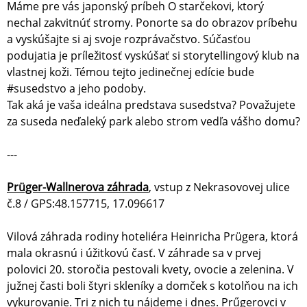
Máme pre vás japonský príbeh O starčekovi, ktorý
nechal zakvitnúť stromy. Ponorte sa do obrazov príbehu
a vyskúšajte si aj svoje rozprávačstvo. Súčasťou
podujatia je príležitosť vyskúšať si storytellingový klub na
vlastnej koži. Témou tejto jedinečnej edície bude
#susedstvo a jeho podoby.
Tak aká je vaša ideálna predstava susedstva? Považujete
za suseda neďaleký park alebo strom vedľa vášho domu?
---
Prüger-Wallnerova záhrada
, vstup z Nekrasovovej ulice
č.8 / GPS:48.157715, 17.096617
Vilová záhrada rodiny hoteliéra Heinricha Prügera, ktorá
mala okrasnú i úžitkovú časť. V záhrade sa v prvej
polovici 20. storočia pestovali kvety, ovocie a zelenina. V
južnej časti boli štyri skleníky a domček s kotolňou na ich
vykurovanie. Tri z nich tu nájdeme i dnes. Prűgerovci v