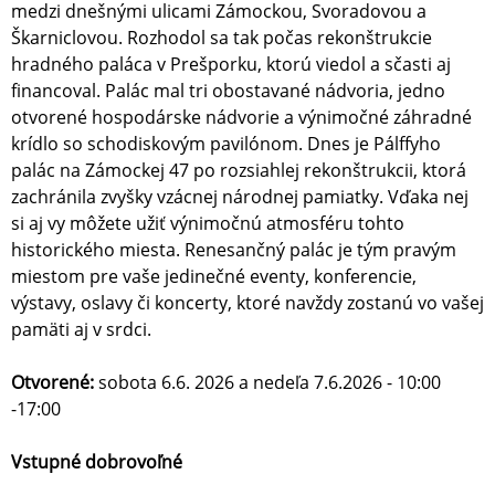
medzi dnešnými ulicami Zámockou, Svoradovou a
Škarniclovou. Rozhodol sa tak počas rekonštrukcie
hradného paláca v Prešporku, ktorú viedol a sčasti aj
financoval. Palác mal tri obostavané nádvoria, jedno
otvorené hospodárske nádvorie a výnimočné záhradné
krídlo so schodiskovým pavilónom. Dnes je Pálffyho
palác na Zámockej 47 po rozsiahlej rekonštrukcii, ktorá
zachránila zvyšky vzácnej národnej pamiatky. Vďaka nej
si aj vy môžete užiť výnimočnú atmosféru tohto
historického miesta. Renesančný palác je tým pravým
miestom pre vaše jedinečné eventy, konferencie,
výstavy, oslavy či koncerty, ktoré navždy zostanú vo vašej
pamäti aj v srdci.
Otvorené:
sobota 6.6. 2026 a nedeľa 7.6.2026 - 10:00
-17:00
Vstupné dobrovoľné