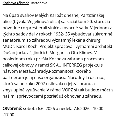
Kochova záhrada
, Bartoňova
Na úpätí svahov Malých Karpát dnešnej Partizánskej
ulice (bývalá Vegelinová ulica) sa začiatkom 20. storočia
pôvodne rozprestierali viniče a ovocné sady. V jednom z
týchto sadov dal v rokoch 1932- 35 vybudovať súkromné
sanatórium so záhradou významný lekár a chirurg
MUDr. Karol Koch. Projekt spracovali významní architekti
Dušan Jurkovič, Jindřich Merganc a Oto Klimeš. V
poslednom roku prešla Kochova záhrada procesom
celkovej obnovy v rámci SK AU INTERREG projektu s
názvom Mestá.Záhrady.Rozmanitosť, ktorého
partnerom je aj naša organizácia Národný Trust n,o.,
ktorá sa od roku 2007 usilovala o jej záchranu a
zmysluplné využívanie V rámci VOPZ si tak budete môcť s
našimi sprievodcami pozrieť už obnovenú záhradu.
Otvorené:
sobota 6.6. 2026 a nedeľa 7.6.2026 - 10:00
-17:00