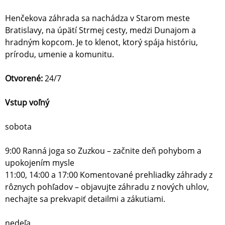
Henčekova záhrada sa nachádza v Starom meste
Bratislavy, na úpätí Strmej cesty, medzi Dunajom a
hradným kopcom. Je to klenot, ktorý spája históriu,
prírodu, umenie a komunitu.
Otvorené:
24/7
Vstup voľný
sobota
9:00 Ranná joga so Zuzkou – začnite deň pohybom a
upokojením mysle
11:00, 14:00 a 17:00 Komentované prehliadky záhrady z
rôznych pohľadov – objavujte záhradu z nových uhlov,
nechajte sa prekvapiť detailmi a zákutiami.
nedeľa