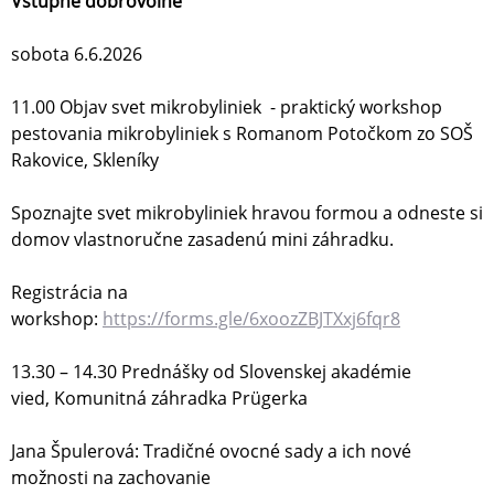
Vstupné dobrovoľné
sobota 6.6.2026
11.00 Objav svet mikrobyliniek - praktický workshop
pestovania mikrobyliniek s Romanom Potočkom zo SOŠ
Rakovice, Skleníky
Spoznajte svet mikrobyliniek hravou formou a odneste si
domov vlastnoručne zasadenú mini záhradku.
Registrácia na
workshop:
https://forms.gle/6xoozZBJTXxj6fqr8
13.30 – 14.30 Prednášky od Slovenskej akadémie
vied, Komunitná záhradka Prügerka
Jana Špulerová: Tradičné ovocné sady a ich nové
možnosti na zachovanie