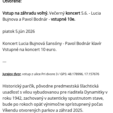
Otvorené:
Vstup na záhradu voľný.
Večerný
koncert
5.6. - Lucia
Bujnova a Pavol Bodnár -
vstupné 10e.
piatok 5.jún 2026
Koncert Lucia Bujnová šansóny - Pavol Bodnár klavír
Vstupné na koncert 10 euro.
---
Jurajov dvor
, vstup z ulice Pri dvore 3 / GPS: 48.178996, 17.157676
Historický parčík, pôvodne predmestská šľachtická
usadlosť s vilou vybudovanou pre riaditeľa Dynamitky v
roku 1942, zachovaný v autenticky spustnutom stave,
bude po rokoch opäť výnimočne sprístupnený počas
Víkendu otvorených parkov a záhrad 2025.