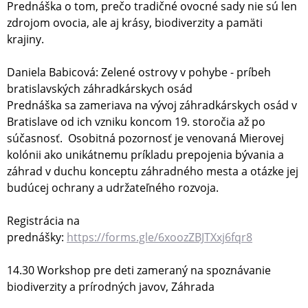
Prednáška o tom, prečo tradičné ovocné sady nie sú len
zdrojom ovocia, ale aj krásy, biodiverzity a pamäti
krajiny.
Daniela Babicová: Zelené ostrovy v pohybe - príbeh
bratislavských záhradkárskych osád
Prednáška sa zameriava na vývoj záhradkárskych osád v
Bratislave od ich vzniku koncom 19. storočia až po
súčasnosť. Osobitná pozornosť je venovaná Mierovej
kolónii ako unikátnemu príkladu prepojenia bývania a
záhrad v duchu konceptu záhradného mesta a otázke jej
budúcej ochrany a udržateľného rozvoja.
Registrácia na
prednášky:
https://forms.gle/6xoozZBJTXxj6fqr8
14.30 Workshop pre deti zameraný na spoznávanie
biodiverzity a prírodných javov, Záhrada