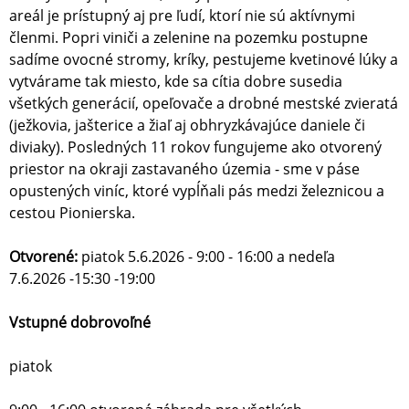
areál je prístupný aj pre ľudí, ktorí nie sú aktívnymi
členmi. Popri viniči a zelenine na pozemku postupne
sadíme ovocné stromy, kríky, pestujeme kvetinové lúky a
vytvárame tak miesto, kde sa cítia dobre susedia
všetkých generácií, opeľovače a drobné mestské zvieratá
(ježkovia, jašterice a žiaľ aj obhryzkávajúce daniele či
diviaky). Posledných 11 rokov fungujeme ako otvorený
priestor na okraji zastavaného územia - sme v páse
opustených viníc, ktoré vypĺňali pás medzi železnicou a
cestou Pionierska.
Otvorené:
piatok 5.6.2026 - 9:00 - 16:00 a nedeľa
7.6.2026 -15:30 -19:00
Vstupné dobrovoľné
piatok