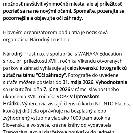
možnosť navštíviť výnimočné miesta, ale aj príležitosť
pozrieť sa na ne novými očami. Spomaľte, pozerajte sa
pozornejšie a objavujte oči záhrady.
Hlavným organizátorom podujatia je nezisková
organizácia Národný Trust n.o.
Národný Trust n.o. v spolupráci s WANAKA Education
s.r.o.. pri príležitosti XVIII. ročníka Víkendu otvorených
parkov a záhrad vyhlasuje aj
celoslovenskú fotografickú
súťaž na tému
"Oči záhrady".
Fotografie do uvedenej
súťaže môžete posielať do
31. mája 2026
.
Vyhodnotenie
sa uskutoční dňa
7. júna 2026
v rámci slávnostného
ukončenia XVIII. ročníka VOPZ
v Liptovskom
Hrádku.
Výhercovia získajú členskú kartu NT INTO Places,
ktorá jej držiteľa oprávňuje na bezplatný alebo
zvýhodnený vstup na viac ako 1000 pamiatok na
Slovensku a vo svete, krásne knihy od vydavateľa
Tranoscius, ako aj darčekové poukážky do jednej z