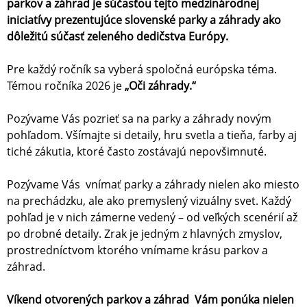
parkov a záhrad je súčasťou tejto medzinárodnej
iniciatívy prezentujúce slovenské parky a záhrady ako
dôležitú súčasť zeleného dedičstva Európy.
Pre každý ročník sa vyberá spoločná európska téma.
Témou ročníka 2026 je
„Oči záhrady.“
Pozývame Vás pozrieť sa na parky a záhrady novým
pohľadom. Všímajte si detaily, hru svetla a tieňa, farby aj
tiché zákutia, ktoré často zostávajú nepovšimnuté.
Pozývame Vás vnímať parky a záhrady nielen ako miesto
na prechádzku, ale ako premyslený vizuálny svet. Každý
pohľad je v nich zámerne vedený – od veľkých scenérií až
po drobné detaily. Zrak je jedným z hlavných zmyslov,
prostredníctvom ktorého vnímame krásu parkov a
záhrad.
Víkend otvorených parkov a záhrad Vám ponúka nielen