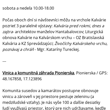
sobota a nedeľa 10.00-18.00
Počas oboch dní si návštevníci môžu na vrchole Kalvárie
pozrieť 3 paralelné výstavy:
Kalvária pred rokmi, dnes a
zajtra
- architektov manželov Hantabalovcov; Liturgická
obnova Kalvárie na Kalvárskom vrchu – OZ Bratislavská
Kalvária a KZ Sprevádzajúci;
Živočíchy Kalvárskeho vrchu,
poznávaj a chráň
- Mgr. Kataríny Tureckej.
---
Vinica a komunitná záhrada Pionierska
, Pionierska / GPS:
48.167858, 17.123896
Komunita susedov a kamarátov postupne obnovuje
vinicu a zároveň v jej priestore pestuje zeleninu (a
medziľudské vzťahy). Je nás vyše 100 a ďalšie desiatky
ľudí využívajú priestor, ktorý pre nich udržiavame, keďže