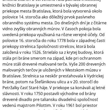
knižnici Bratislavy je umiestnená v bývalej obrannej
priekope mesta Bratislava, ktorá bola vytvorená okolo
polovice 14. storočia ako dôležitý prvok pasívneho
obranného systému mesta. Do dnešných dní je z čitárne
vidno zvyšky obranných múrov. V časoch pokoja bola
uvedená priekopa využívaná na rôzne verejné účely. Od
polovice 16. storočia do roku 1778 bola v západnej časti
priekopy strelnica Spoločnosti strelcov, ktorá bola
založená v roku 1526. Strieľalo sa z krytej budovy, ktorá
stála pri bráne smerom na západ, kde pri ochrannom
múre stáli drevené maľované terče. Vyše 200 drevených
maľovaných terčov je uložených v Mestskom múzeu v
Bratislave. Strelnica sa neskôr presťahovala k Vydrickej
bráne, potom na Štefánikovu ulicu a v 20. storočí do
Petržalky časť Staré háje. V priekope sa konávali aj letné
slávnosti. V roku 1750 postavili východne od brány
drevené divadlo pre taliansku divadelnú spoločnosť
vedenú majstrom Pilottim. V roku 1961 bol priestor