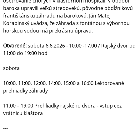
ošetrovanie chorých v kláštornom hospitáli. V období
baroka upravili veľkú stredovekú, pôvodne obdĺžnikovú
františkánsku záhradu na barokovú. Ján Matej
Korabinský uvádza, že záhrada s fontánou s výbornou
horskou vodou má prekrásnu úpravu.
Otvorené:
sobota 6.6.2026 - 10:00 -17:00 / Rajský dvor od
11:00 do 19:00 hod
sobota
10:00, 11:00, 12:00, 14:00, 15:00 a 16:00 Lektorované
prehliadky záhrady
11:00 – 19:00 Prehliadky rajského dvora - vstup cez
vrátnicu kláštora
---