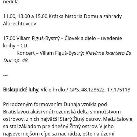
nedeľa
11.00, 13.00 a 15.00 Krátka história Domu a záhrady
Albrechtovcov
17.00 Viliam Figuš-Bystrý – Človek a dielo – uvedenie
knihy + CD.
Koncert – Viliam Figuš-Bystrý:
Klavírne kvarteto Es
Dur op. 48.
---
Biskupické luhy
, Vlčie hrdlo / GPS: 48.128622, 17,175118
Prirodzeným formovaním Dunaja vznikla pod
Bratislavou akási vnútrozemská delta s množstvom
ostrovov, z nich najväčší Starý Žitný ostrov, Medzičalovie,
sa stal základom pre dnešný Žitný ostrov. V jeho
najsevernejšom cípe sa nachádza, ešte na území