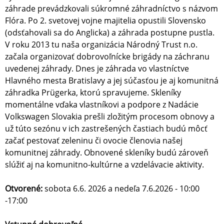
záhrade prevádzkovali súkromné záhradníctvo s názvom
Flóra. Po 2. svetovej vojne majitelia opustili Slovensko
(odsťahovali sa do Anglicka) a záhrada postupne pustla.
V roku 2013 tu naša organizácia Národný Trust n.o.
začala organizovať dobrovoľnícke brigády na záchranu
uvedenej záhrady. Dnes je záhrada vo vlastníctve
Hlavného mesta Bratislavy a jej súčasťou je aj komunitná
záhradka Prügerka, ktorú spravujeme. Skleníky
momentálne vďaka vlastníkovi a podpore z Nadácie
Volkswagen Slovakia prešli zložitým procesom obnovy a
už túto sezónu v ich zastrešených častiach budú môcť
začať pestovať zeleninu či ovocie členovia našej
komunitnej záhrady. Obnovené skleníky budú zároveň
slúžiť aj na komunitno-kultúrne a vzdelávacie aktivity.
Otvorené:
sobota 6.6. 2026 a nedeľa 7.6.2026 - 10:00
-17:00