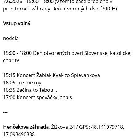
7.6.2026 - 15:00 -18:00 (v tomto čase prebieha v
priestoroch záhrady Deň otvorených dverí SKCH)
Vstup voľný
nedeľa
15:00 - 18:00 Deň otvorených dverí Slovenskej katolíckej
charity
15:15 Koncert Žabiak Kvak zo Spievankova
16:05 To sme my
16:35 Začína to Tebou...
17:00 Koncert speváčky Janais
---
Henčekova záhrada
, Žižkova 24 / GPS: 48.141979718,
17.093490338