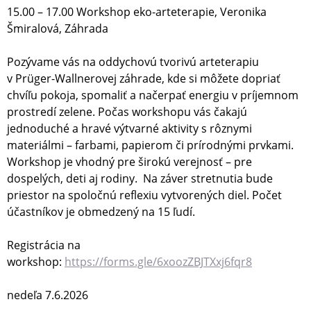
15.00 – 17.00 Workshop eko-arteterapie, Veronika
Šmiralová, Záhrada
Pozývame vás na oddychovú tvorivú arteterapiu
v Prüger-Wallnerovej záhrade, kde si môžete dopriať
chvíľu pokoja, spomaliť a načerpať energiu v príjemnom
prostredí zelene. Počas workshopu vás čakajú
jednoduché a hravé výtvarné aktivity s rôznymi
materiálmi – farbami, papierom či prírodnými prvkami.
Workshop je vhodný pre širokú verejnosť – pre
dospelých, deti aj rodiny. Na záver stretnutia bude
priestor na spoločnú reflexiu vytvorených diel. Počet
účastníkov je obmedzený na 15 ľudí.
Registrácia na
workshop:
https://forms.gle/6xoozZBJTXxj6fqr8
nedeľa 7.6.2026