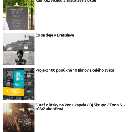
Kam cez víkend v Bratislave a okolí
Čo sa deje v Bratislave
Projekt 100 ponúkne 10 filmov z celého sveta
Súťaž o lítsky na Vec + kapela / DJ Škrupo / Tono S. -
súťaž ukončená