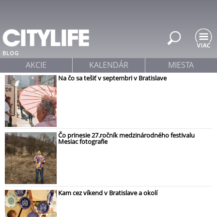
Jump to navigation
BLOG
AKCIE
KALENDÁR
MIESTA
Na čo sa tešiť v septembri v Bratislave
Čo prinesie 27.ročník medzinárodného festivalu
Mesiac fotografie
Kam cez víkend v Bratislave a okolí