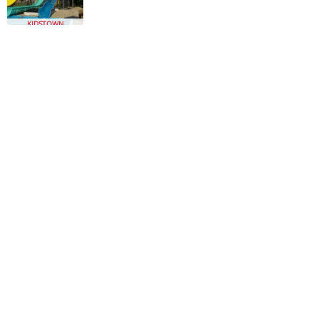
KIDSTOWN
Súťaž o lístky na The King´s Singers - súťaž ukončená
Súťaž o ceny k filmu Ja zloduch 3 - ukončené
KIDSTOWN
Čo sa deje v Bratislave
Súťaž Transformers: Posledný rytier - súťaž
ukončená