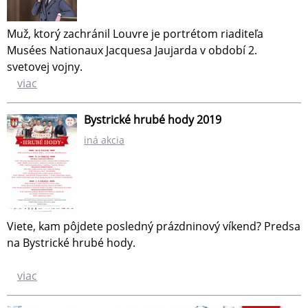
Muž, ktorý zachránil Louvre je portrétom riaditeľa
Musées Nationaux Jacquesa Jaujarda v období 2.
svetovej vojny.
viac
Bystrické hrubé hody 2019
iná akcia
Viete, kam pôjdete posledný prázdninový víkend? Predsa
na Bystrické hrubé hody.
viac