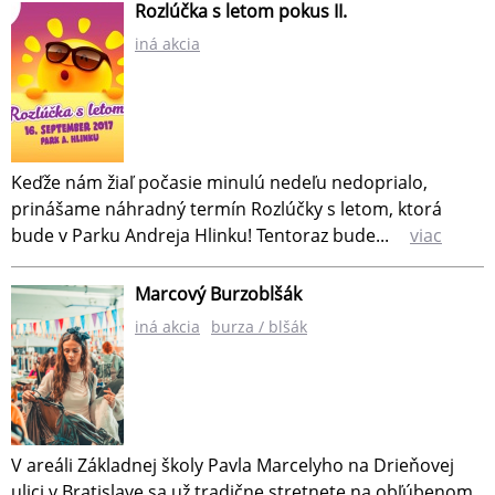
Rozlúčka s letom pokus II.
iná akcia
​Keďže nám žiaľ počasie minulú nedeľu nedoprialo,
prinášame náhradný termín Rozlúčky s letom, ktorá
bude v Parku Andreja Hlinku! Tentoraz bude...
viac
Marcový Burzoblšák
iná akcia
burza / blšák
V areáli Základnej školy Pavla Marcelyho na Drieňovej
ulici v Bratislave sa už tradične stretnete na obľúbenom