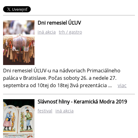
Dni remesiel ÚĽUV
iná akcia
trh / gastro
Dni remesiel ÚĽUV-u na nádvoriach Primaciálneho
paláca v Bratislave. Počas soboty 26. a nedele 27.
septembra od 10tej do 18tej živá prezentácia ...
viac
Slávnosť hliny - Keramická Modra 2019
festival
iná akcia