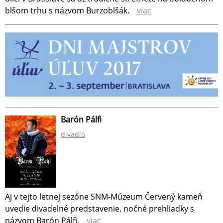
blšom trhu s názvom Burzoblšák.
viac
Barón Pálfi
divadlo
Aj v tejto letnej sezóne SNM-Múzeum Červený kameň
uvedie divadelné predstavenie, nočné prehliadky s
názvom Barón Pálfi.
viac