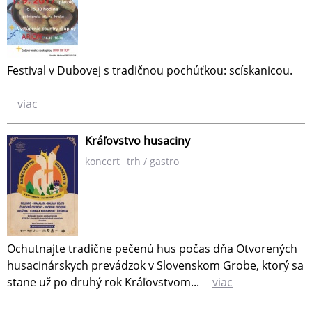
Festival v Dubovej s tradičnou pochúťkou: scískanicou.
viac
Kráľovstvo husaciny
koncert
trh / gastro
Ochutnajte tradične pečenú hus počas dňa Otvorených
husacinárskych prevádzok v Slovenskom Grobe, ktorý sa
stane už po druhý rok Kráľovstvom...
viac