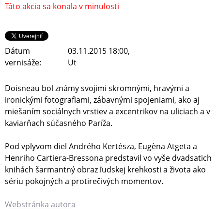
Táto akcia sa konala v minulosti
Dátum
03.11.2015 18:00,
vernisáže:
Ut
Doisneau bol známy svojimi skromnými, hravými a
ironickými fotografiami, zábavnými spojeniami, ako aj
miešaním sociálnych vrstiev a excentrikov na uliciach a v
kaviarňach súčasného Paríža.
Pod vplyvom diel Andrého Kertésza, Eugèna Atgeta a
Henriho Cartiera-Bressona predstavil vo vyše dvadsatich
knihách šarmantný obraz ľudskej krehkosti a života ako
sériu pokojných a protirečivých momentov.
Webstránka autora