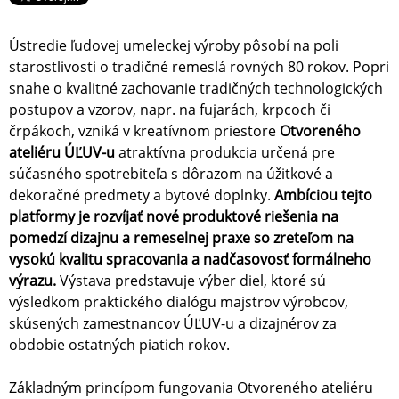
Ústredie ľudovej umeleckej výroby pôsobí na poli
starostlivosti o tradičné remeslá rovných 80 rokov. Popri
snahe o kvalitné zachovanie tradičných technologických
postupov a vzorov, napr. na fujarách, krpcoch či
črpákoch, vzniká v kreatívnom priestore
Otvoreného
ateliéru ÚĽUV-u
atraktívna produkcia určená pre
súčasného spotrebiteľa s dôrazom na úžitkové a
dekoračné predmety a bytové doplnky.
Ambíciou tejto
platformy je rozvíjať nové produktové riešenia na
pomedzí dizajnu a remeselnej praxe so zreteľom na
vysokú kvalitu spracovania a nadčasovosť formálneho
výrazu.
Výstava predstavuje výber diel, ktoré sú
výsledkom praktického dialógu majstrov výrobcov,
skúsených zamestnancov ÚĽUV-u a dizajnérov za
obdobie ostatných piatich rokov.
Základným princípom fungovania Otvoreného ateliéru