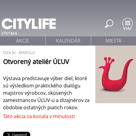
Jump to navigation
VÝSTAVA
AKCIE
KALENDÁR
MIESTA
DIZAJN
REMESLO
Otvorený ateliér ÚĽUV
Výstava predstavuje výber diel, ktoré
sú výsledkom praktického dialógu
majstrov výrobcov, skúsených
zamestnancov ÚĽUV-u a dizajnérov za
obdobie ostatných piatich rokov.
Táto akcia sa konala v minulosti