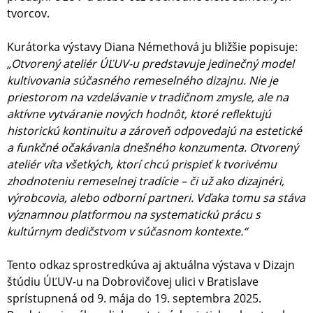
tvorcov.
Kurátorka výstavy Diana Némethová ju bližšie popisuje:
„Otvorený ateliér ÚĽUV-u predstavuje jedinečný model
kultivovania súčasného remeselného dizajnu. Nie je
priestorom na vzdelávanie v tradičnom zmysle, ale na
aktívne vytváranie nových hodnôt, ktoré reflektujú
historickú kontinuitu a zároveň odpovedajú na estetické
a funkčné očakávania dnešného konzumenta. Otvorený
ateliér víta všetkých, ktorí chcú prispieť k tvorivému
zhodnoteniu remeselnej tradície – či už ako dizajnéri,
výrobcovia, alebo odborní partneri. Vďaka tomu sa stáva
významnou platformou na systematickú prácu s
kultúrnym dedičstvom v súčasnom kontexte.“
Tento odkaz sprostredkúva aj aktuálna výstava v Dizajn
štúdiu ÚĽUV-u na Dobrovičovej ulici v Bratislave
sprístupnená od 9. mája do 19. septembra 2025.