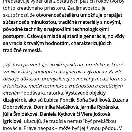
Predstavuje výber diel z ostatných piatich rokov tvorby
tohto kreatívneho priestoru. Zaujímavosťou je
skutočnosť, že
otvorenosť ateliéru umožňuje prepájať
súčasnosť s minulosťou, tradičné materiály s novými,
pôvodné techniky s najnovšími technologickými
postupmi. Oslovuje mladé aj staršie generácie, no vždy
sa vracia k trvalým hodnotám, charakterizujúcich
tradičné remeslá.
„Výstava prezentuje široké spektrum produktov, ktoré
vznikli v úzkej spolupráci dizajnérov a výrobcov. Každé
dielo je dôkazom premyslenej rovnováhy medzi formou
a funkciou, medzi technickou zručnosťou a estetickým
cítením,“
dodáva kurátorka.
Vystavené objekty
dizajnérok, ako sú Ľubica Poncik, Soňa Sadilková, Zuzana
Dobrovičová, Dominika Mačáková, Jarmila Rybánska,
Júlia Šmidáková, Daniela Kytková či Viera Joštová
Igriciová
, ukazujú, že tradícia nemusí byť prekážkou
inovácie. Práve naopak – môže byť jej živnou pôdou. V