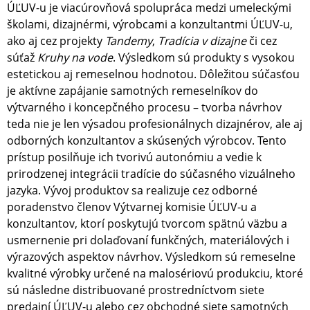
ÚĽUV-u je viacúrovňová spolupráca medzi umeleckými
školami, dizajnérmi, výrobcami a konzultantmi ÚĽUV-u,
ako aj cez projekty
Tandemy
,
Tradícia v dizajne
či cez
súťaž
Kruhy na vode
. Výsledkom sú produkty s vysokou
estetickou aj remeselnou hodnotou. Dôležitou súčasťou
je aktívne zapájanie samotných remeselníkov do
výtvarného i koncepčného procesu – tvorba návrhov
teda nie je len výsadou profesionálnych dizajnérov, ale aj
odborných konzultantov a skúsených výrobcov. Tento
prístup posilňuje ich tvorivú autonómiu a vedie k
prirodzenej integrácii tradície do súčasného vizuálneho
jazyka. Vývoj produktov sa realizuje cez odborné
poradenstvo členov Výtvarnej komisie ÚĽUV-u a
konzultantov, ktorí poskytujú tvorcom spätnú väzbu a
usmernenie pri dolaďovaní funkčných, materiálových i
výrazových aspektov návrhov. Výsledkom sú remeselne
kvalitné výrobky určené na malosériovú produkciu, ktoré
sú následne distribuované prostredníctvom siete
predajní ÚĽUV-u alebo cez obchodné siete samotných