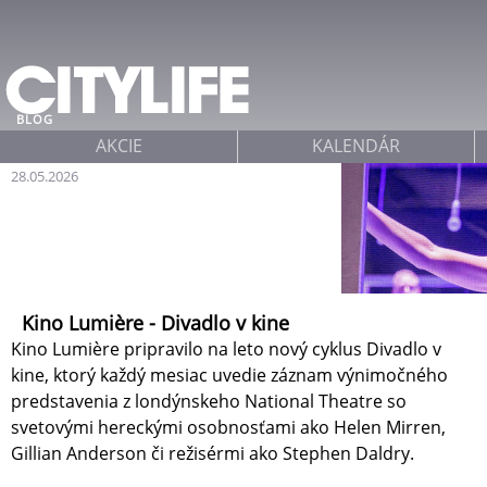
Jump to navigation
BLOG
AKCIE
KALENDÁR
28.05.2026
Kino Lumière - Divadlo v kine
Kino Lumière pripravilo na leto nový cyklus Divadlo v
kine, ktorý každý mesiac uvedie záznam výnimočného
predstavenia z londýnskeho National Theatre so
svetovými hereckými osobnosťami ako Helen Mirren,
Gillian Anderson či režisérmi ako Stephen Daldry.