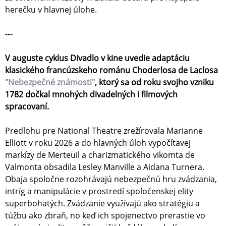
herečku v hlavnej úlohe.
---
V auguste cyklus Divadlo v kine uvedie adaptáciu
klasického francúzskeho románu Choderlosa de Laclosa
"Nebezpečné známosti"
, ktorý sa od roku svojho vzniku
1782 dočkal mnohých divadelných i filmových
spracovaní.
Predlohu pre National Theatre zrežírovala Marianne
Elliott v roku 2026 a do hlavných úloh vypočítavej
markízy de Merteuil a charizmatického vikomta de
Valmonta obsadila Lesley Manville a Aidana Turnera.
Obaja spoločne rozohrávajú nebezpečnú hru zvádzania,
intríg a manipulácie v prostredí spoločenskej elity
superbohatých. Zvádzanie využívajú ako stratégiu a
túžbu ako zbraň, no keď ich spojenectvo prerastie vo