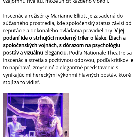
vzájomnú rivalitu, môže zničiť každého v okolí.
Inscenácia režisérky Marianne Elliott je zasadená do
súčasného prostredia, kde spoločenský status závisí od
reputácie a dokonalého ovládania pravidiel hry.
V jej
podaní ide o strhujúci moderný triler o láske, lžiach a
spoločenských vojnách, s dôrazom na psychológiu
postáv a vizuálnu eleganciu.
Podľa Nationale Theatre sa
inscenácia stretla s pozitívnou odozvou, podľa kritikov je
to napínavé, zmyselné a elegantné predstavenie s
vynikajúcimi hereckými výkonmi hlavných postáv, ktoré
stojí za to vidieť.