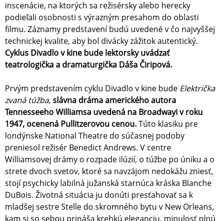
inscenácie, na ktorých sa režisérsky alebo herecky
podieľali osobnosti s výrazným presahom do oblasti
filmu. Záznamy predstavení budú uvedené v čo najvyššej
technickej kvalite, aby bol divácky zážitok autentický.
Cyklus Divadlo v kine bude lektorsky uvádzať
teatrologička a dramaturgička Dáša Čiripová.
Prvým predstavením cyklu Divadlo v kine bude
Električka
zvaná túžba
,
slávna dráma amerického autora
Tennesseeho Williamsa uvedená na Broadwayi v roku
1947, ocenená Pullitzerovou cenou.
Túto klasiku pre
londýnske National Theatre do súčasnej podoby
preniesol režisér Benedict Andrews. V centre
Williamsovej drámy o rozpade ilúzií, o túžbe po úniku a o
strete dvoch svetov, ktoré sa navzájom nedokážu zniesť,
stojí psychicky labilná južanská starnúca kráska Blanche
DuBois. Životná situácia ju donúti presťahovať sa k
mladšej sestre Stelle do skromného bytu v New Orleans,
kam si so sebou prináša krehkú eleganciu, minulosť plnú