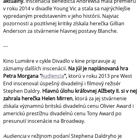
aktuálny.
Inscenácia Benedicta Andrewsa mala premiéru
v roku 2014 v divadle Young Vic a stala sa najrýchlejšie
vypredaným predstavením v jeho histórii. Najviac
pozornosti a pozitívnej kritiky získala herečka Gillian
Anderson za stvárnenie hlavnej postavy Blanche.
---
Kino Lumière v cykle Divadlo v kine pripravuje aj
záznamy ďalších inscenácií.
Na júl je naplánovaná hra
Petra Morgana "
Audiencia
",
ktorú v roku 2013 pre West
End inscenoval úspešný divadelný i filmový režisér
Stephen Daldry.
Hlavnú úlohu kráľovnej Alžbety II. si v nej
zahrala herečka Helen Mirren
, ktorá za jej stvárnenie
získala významnú britskú divadelnú cenu Olivier Award i
americkú prestížnu divadelnú cenu Tony Award po
presunutí inscenácie na Broadway.
Audiencia
v režijnom podaní Stephena Daldryho je