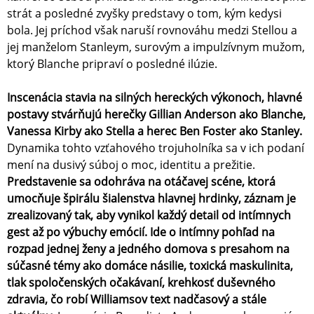
strát a posledné zvyšky predstavy o tom, kým kedysi
bola. Jej príchod však naruší rovnováhu medzi Stellou a
jej manželom Stanleym, surovým a impulzívnym mužom,
ktorý Blanche pripraví o posledné ilúzie.
Inscenácia stavia na silných hereckých výkonoch, hlavné
postavy stvárňujú herečky Gillian Anderson ako Blanche,
Vanessa Kirby ako Stella a herec Ben Foster ako Stanley.
Dynamika tohto vzťahového trojuholníka sa v ich podaní
mení na dusivý súboj o moc, identitu a prežitie.
Predstavenie sa odohráva na otáčavej scéne, ktorá
umocňuje špirálu šialenstva hlavnej hrdinky, záznam je
zrealizovaný tak, aby vynikol každý detail od intímnych
gest až po výbuchy emócií. Ide o intímny pohľad na
rozpad jednej ženy a jedného domova s presahom na
súčasné témy ako domáce násilie, toxická maskulinita,
tlak spoločenských očakávaní, krehkosť duševného
zdravia, čo robí Williamsov text nadčasový a stále