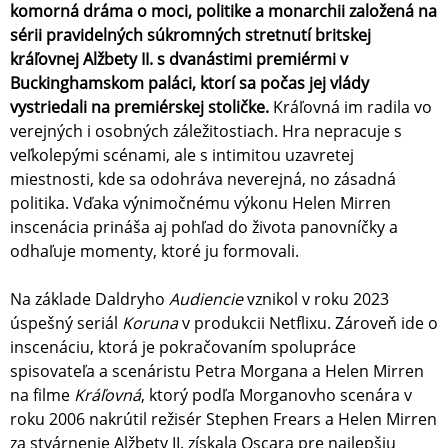
komorná dráma o moci, politike a monarchii založená na
sérii pravidelných súkromných stretnutí britskej
kráľovnej Alžbety II. s dvanástimi premiérmi v
Buckinghamskom paláci, ktorí sa počas jej vlády
vystriedali na premiérskej stoličke.
Kráľovná im radila vo
verejných i osobných záležitostiach. Hra nepracuje s
veľkolepými scénami, ale s intimitou uzavretej
miestnosti, kde sa odohráva neverejná, no zásadná
politika. Vďaka výnimočnému výkonu Helen Mirren
inscenácia prináša aj pohľad do života panovníčky a
odhaľuje momenty, ktoré ju formovali.
Na základe Daldryho
Audiencie
vznikol v roku 2023
úspešný seriál
Koruna
v produkcii Netflixu. Zároveň ide o
inscenáciu, ktorá je pokračovaním spolupráce
spisovateľa a scenáristu Petra Morgana a Helen Mirren
na filme
Kráľovná
, ktorý podľa Morganovho scenára v
roku 2006 nakrútil režisér Stephen Frears a Helen Mirren
za stvárnenie Alžbety II. získala Oscara pre najlepšiu