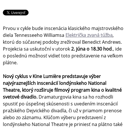
Prvou v cykle bude inscenácia klasického majstrovského
diela Tennesseeho Williamsa
Električka zvaná túžba
,
ktorú do súčasnej podoby zrežíroval Benedict Andrews.
Projekcia sa uskutoční v utorok
2. júna o 18.30 hod
., ide
o poslednú možnosť vidieť toto predstavenie na veľkom
plátne.
Nový cyklus v Kine Lumière predstavuje výber
najvýraznejších inscenácií londýnskeho National
Theatre, ktorý rozširuje filmový program kina o kvalitné
svetové divadlo.
Dramaturgovia kina sa ho rozhodli
spustiť po úspešnej skúsenosti s uvedením inscenácií
pražského Dejvického divadla, či už v priamom prenose
alebo zo záznamu. Kľúčom výberu predstavení z
londýnskeho National Theatre je priniesť na plátno také