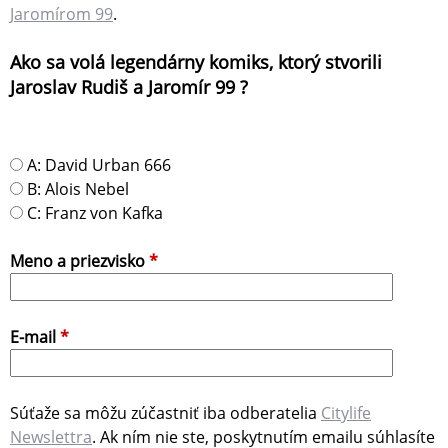
Jaromírom 99
.
Ako sa volá legendárny komiks, ktorý stvorili
Jaroslav Rudiš a Jaromír 99 ?
O
A: David Urban 666
d
B: Alois Nebel
p
C: Franz von Kafka
o
v
Meno a priezvisko
*
e
ď
*
E-mail
*
Súťaže sa môžu zúčastniť iba odberatelia
Citylife
Newslettra
. Ak ním nie ste, poskytnutím emailu súhlasíte