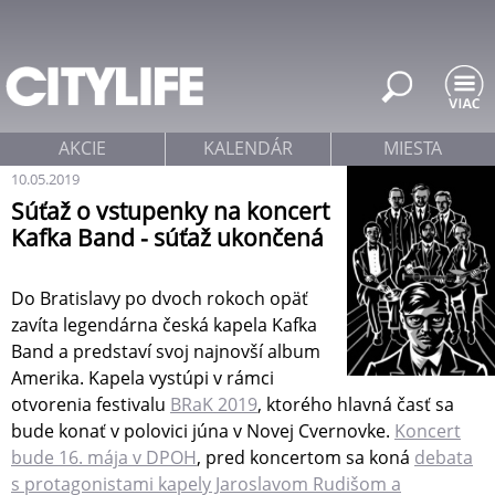
Jump to navigation
AKCIE
KALENDÁR
MIESTA
10.05.2019
Súťaž o vstupenky na koncert
Kafka Band - súťaž ukončená
Do Bratislavy po dvoch rokoch opäť
zavíta legendárna česká kapela Kafka
Band a predstaví svoj najnovší album
Amerika. Kapela vystúpi v rámci
otvorenia festivalu
BRaK 2019
, ktorého hlavná časť sa
bude konať v polovici júna v Novej Cvernovke.
Koncert
bude 16. mája v DPOH
, pred koncertom sa koná
debata
s protagonistami kapely Jaroslavom Rudišom a