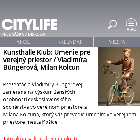
Jump to navigation
PREDNÁŠKA / DISKUSIA
AKCIE
KALENDÁR
MIESTA
Kunsthalle Klub: Umenie pre
verejný priestor / Vladimíra
Büngerová, Milan Kolcun
Prezentácia Vladimíry Büngerovej
zameraná na výskum ženských
osobností československého
sochárstva vo verejnom priestore a
Milana Kolcúna, ktorý vás prevedie umením vo verejnom
priestore mesta Košice.
Táto akcia sa konala v minulosti