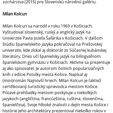
sochárstva
(2015) pre Slovenskú národnú galériu.
Milan Kolcun
Milan Kolcun sa narodil v roku 1969 v Košiciach.
Vyštudoval slovenský, ruský a anglický jazyk na
Univerzite Pavla Jozefa Šafárika v Košiciach. V ďalšom
štúdiu španielskeho jazyka pokračoval na Prešovskej
univerzite, kde získal aj doktorát zo Súčasnej kubánskej
literatúry. Dnes učí španielsky jazyk na bilingválnom
španielskom gymnáziu v Košiciach. Aktívne sa prezentuje
aj ako spisovateľ. Je autorom ôsmich popularizačných
kníh z edície Potulky mesta Košice. Napísal aj
(mini)román Najnovší hriech. Milan Kolcun je taktiež
certifikovaný turistický sprievodca mestom Košice.
Pútavé prehliadky mestom poskytuje v niekoľkých
jazykoch (angličtina, francúzština, ruština, slovenčina,
španielčina). Svoje hlboké znalosti z dejín mesta Košice i
histórie jeho architektúry prezentoval niekoľko rokov v