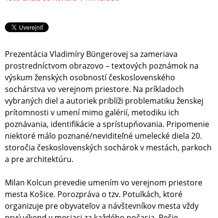
Prezentácia Vladimíry Büngerovej sa zameriava
prostredníctvom obrazovo – textových poznámok na
výskum ženských osobností československého
sochárstva vo verejnom priestore. Na príkladoch
vybraných diel a autoriek priblíži problematiku ženskej
prítomnosti v umení mimo galérií, metodiku ich
poznávania, identifikácie a sprístupňovania. Pripomenie
niektoré málo poznané/neviditeľné umelecké diela 20.
storočia československých sochárok v mestách, parkoch
a pre architektúru.
Milan Kolcun prevedie umením vo verejnom priestore
mesta Košice. Porozpráva o tzv. Potulkách, ktoré
organizuje pre obyvateľov a návštevníkov mesta vždy
prvý víkend v mesiaci za každého počasia. Pešie