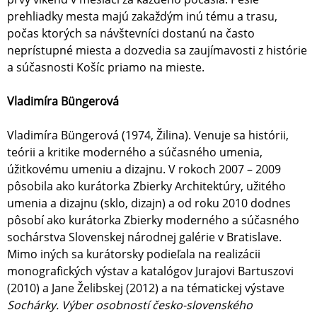
prehliadky mesta majú zakaždým inú tému a trasu,
počas ktorých sa návštevníci dostanú na často
neprístupné miesta a dozvedia sa zaujímavosti z histórie
a súčasnosti Košíc priamo na mieste.
Vladimíra Büngerová
Vladimíra Büngerová (1974, Žilina). Venuje sa histórii,
teórii a kritike moderného a súčasného umenia,
úžitkovému umeniu a dizajnu. V rokoch 2007 – 2009
pôsobila ako kurátorka Zbierky Architektúry, užitého
umenia a dizajnu (sklo, dizajn) a od roku 2010 dodnes
pôsobí ako kurátorka Zbierky moderného a súčasného
sochárstva Slovenskej národnej galérie v Bratislave.
Mimo iných sa kurátorsky podieľala na realizácii
monografických výstav a katalógov Jurajovi Bartuszovi
(2010) a Jane Želibskej (2012) a na tématickej výstave
Sochárky. Výber osobností česko-slovenského