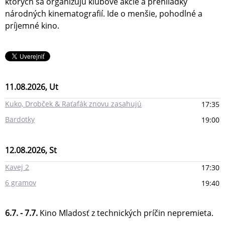
ktorých sa organizujú klubové akcie a prehliadky
národných kinematografií. Ide o menšie, pohodlné a
príjemné kino.
11.08.2026, Ut
Kuko, Drobček & Raťafák znovu zasahujú
17:35
Bardotky
19:00
12.08.2026, St
Kavej 2
17:30
6 gramov
19:40
6.7. - 7.7.
Kino Mladosť z technických príčin nepremieta.