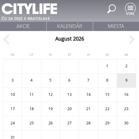
Jump to navigation
ČO SA DEJE V BRATISLAVE
AKCIE
KALENDÁR
MIESTA
August 2026
PO
UT
ST
ŠT
PI
SO
NE
1
2
3
4
5
6
7
8
9
10
11
12
13
14
15
16
17
18
19
20
21
22
23
24
25
26
27
28
29
30
31