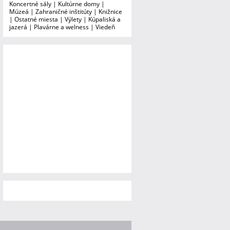
Koncertné sály
|
Kultúrne domy
|
Múzeá
|
Zahraničné inštitúty
|
Knižnice
|
Ostatné miesta
|
Výlety
|
Kúpaliská a
jazerá
|
Plavárne a welness
|
Viedeň