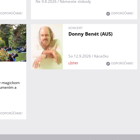
Ne 9.8.2026 / Námestie slobody
ODPORÚČAME!
ODPORÚČAME!
KONCERT
Donny Benét (AUS)
So 12.9.2026 / Kácečko
LÍSTKY
ODPORÚČAME!
 v magickom
s umením a
ODPORÚČAME!