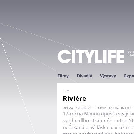
ČO S
BRAT
Filmy
Divadlá
Výstavy
Expo
FILM
Rivière
DRÁMA
ŠPORTOVÝ
FILMOVÝ FESTIVAL INAKOST
17-ročná Manon opúšťa švajčiar
svojho dlho strateného otca. St
nečakaná prvá láska ju však moti