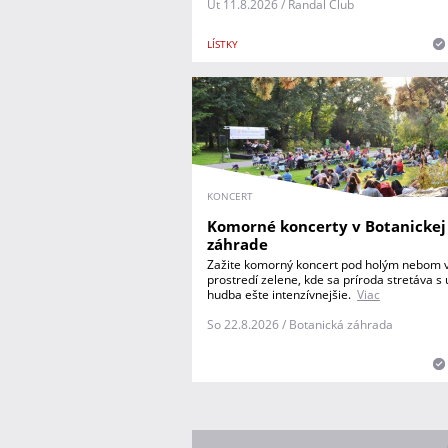
Ut 11.8.2026 / Randal Club
LÍSTKY
KONCERT
Komorné koncerty v Botanickej
záhrade
Zažite komorný koncert pod holým nebom
prostredí zelene, kde sa príroda stretáva 
hudba ešte intenzívnejšie.
Viac
So 22.8.2026 / Botanická záhrada