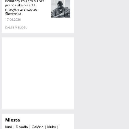
Rekordný záujem o TNE:
grant získalo až 33
mladých talentov zo
Slovenska
17.06.2026
ĎALŠIE V BLOGU
Miesta
Kiná
|
Divadlá
|
Galérie
|
Kluby
|