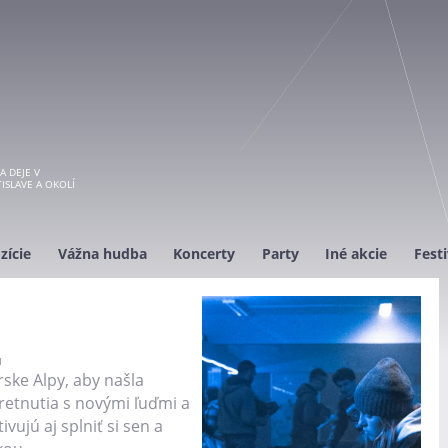
A DEJE V
ISLAVE A OKOLÍ
zície
Vážna hudba
Koncerty
Party
Iné akcie
Festi
I
ske Alpy, aby našla
retnutia s novými ľuďmi a
vujú aj splniť si sen a