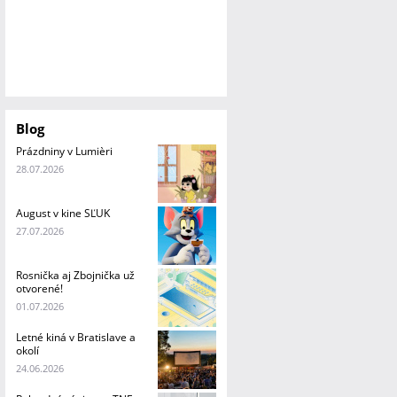
Blog
Prázdniny v Lumièri
28.07.2026
August v kine SĽUK
27.07.2026
Rosnička aj Zbojnička už
otvorené!
01.07.2026
Letné kiná v Bratislave a
okolí
24.06.2026