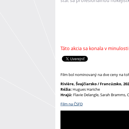
stať sa profesionálnou hokejist
Táto akcia sa konala v minulosti
Film bol nominovaný na dve ceny na toh
Rivière, Švajčiarsko / Francúzsko, 202
Réžia:
Hugues Hariche
Hrajú:
Flavie Delangle, Sarah Bramms, 
Film na ČSFD