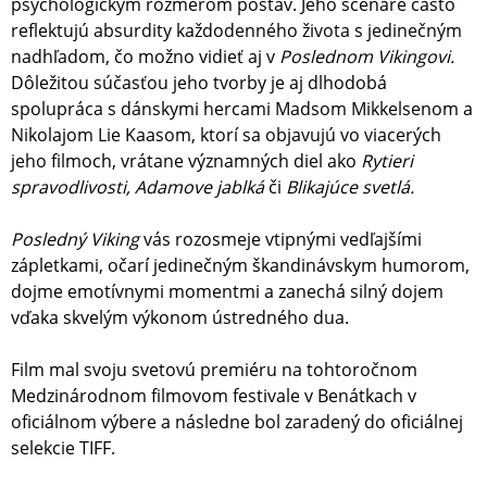
psychologickým rozmerom postáv. Jeho scenáre často
reflektujú absurdity každodenného života s jedinečným
nadhľadom, čo možno vidieť aj v
Poslednom Vikingovi.
Dôležitou súčasťou jeho tvorby je aj dlhodobá
spolupráca s dánskymi hercami Madsom Mikkelsenom a
Nikolajom Lie Kaasom, ktorí sa objavujú vo viacerých
jeho filmoch, vrátane významných diel ako
Rytieri
spravodlivosti, Adamove jablká
či
Blikajúce svetlá.
Posledný Viking
vás rozosmeje vtipnými vedľajšími
zápletkami, očarí jedinečným škandinávskym humorom,
dojme emotívnymi momentmi a zanechá silný dojem
vďaka skvelým výkonom ústredného dua.
Film mal svoju svetovú premiéru na tohtoročnom
Medzinárodnom filmovom festivale v Benátkach v
oficiálnom výbere a následne bol zaradený do oficiálnej
selekcie TIFF.