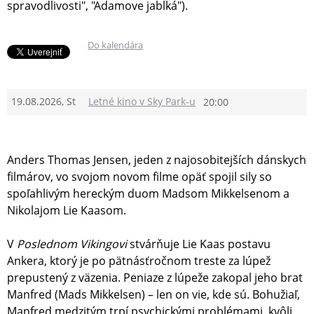
spravodlivosti", "Adamove jablká").
Do kalendára
19.08.2026, St
Letné kino v Sky Park-u
20:00
Anders Thomas Jensen, jeden z najosobitejších dánskych
filmárov, vo svojom novom filme opäť spojil sily so
spoľahlivým hereckým duom Madsom Mikkelsenom a
Nikolajom Lie Kaasom.
V
Poslednom Vikingovi
stvárňuje Lie Kaas postavu
Ankera, ktorý je po pätnásťročnom treste za lúpež
prepustený z väzenia. Peniaze z lúpeže zakopal jeho brat
Manfred (Mads Mikkelsen) – len on vie, kde sú. Bohužiaľ,
Manfred medzitým trpí psychickými problémami, kvôli