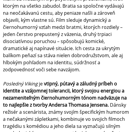
ktorým na všetko zabudol. Bratia sa spoločne vydávajú
na neočakávanú cestu, aby peniaze našli a zároveň
objavili, kým vlastne sú. Film sleduje dynamický a
čiernohumorný vzťah medzi bratmi, ktorých rozdiely –
jeden čerstvo prepustený z väzenia, druhý trpiaci
disociatívnou poruchou – spôsobujú komické,
dramatické aj napínavé situácie. Ich cesta za ukrytým
balíkom peňazí sa stáva nielen dobrodružstvom, ale aj
hlbokým pohľadom na identitu, súdržnosť a
zodpovednosť voči sebe navzájom.
Posledný Viking
je
vtipný, pútavý a záludný príbeh o
identite a vzájomnej tolerancii, ktorý svojou energiou a
nezameniteľným čiernohumorným tónom nadväzuje na
to najlepšie z tvorby Andersa Thomasa Jensena.
Dánsky
režisér a scenárista, známy svojím špecifickým humorom
a nečakanými zápletkami, kombinuje vo svojich filmoch
tragédiu s komédiou a jeho diela sa vyznačujú silným