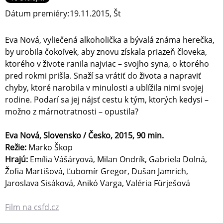
Dátum premiéry:
19.11.2015, Št
Eva Nová, vyliečená alkoholička a bývalá známa herečka,
by urobila čokoľvek, aby znovu získala priazeň človeka,
ktorého v živote ranila najviac – svojho syna, o ktorého
pred rokmi prišla. Snaží sa vrátiť do života a napraviť
chyby, ktoré narobila v minulosti a ublížila nimi svojej
rodine. Podarí sa jej nájsť cestu k tým, ktorých kedysi –
možno z márnotratnosti – opustila?
Eva Nová, Slovensko / Česko, 2015, 90 min.
Režie:
Marko Škop
Hrajú:
Emília Vášáryová, Milan Ondrík, Gabriela Dolná,
Žofia Martišová, Ľubomír Gregor, Dušan Jamrich,
Jaroslava Sisáková, Anikó Varga, Valéria Fürješová
Film na csfd.cz