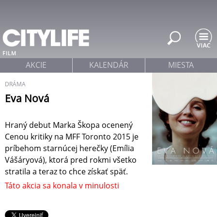
Jump to navigation
FILM
AKCIE
KALENDÁR
MIESTA
DRÁMA
Eva Nová
Hraný debut Marka Škopa ocenený
Cenou kritiky na MFF Toronto 2015 je
príbehom starnúcej herečky (Emília
Vášáryová), ktorá pred rokmi všetko
stratila a teraz to chce získať späť.
Táto akcia sa konala v minulosti