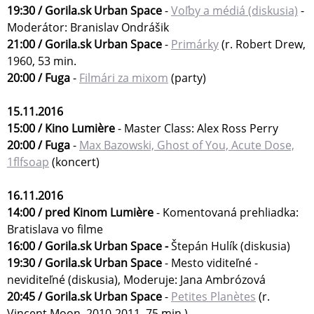
19:30 / Gorila.sk Urban Space
-
Voľby a médiá (diskusia)
-
Moderátor: Branislav Ondrášik
21:00 / Gorila.sk Urban Space
-
Primárky
(r. Robert Drew,
1960, 53 min.
20:00 / Fuga
-
Filmári za mixom
(party)
15.11.2016
15:00 / Kino Lumière
- Master Class: Alex Ross Perry
20:00 / Fuga
-
Max Bazowski, Ghost of You, Acute Dose,
1flfsoap
(koncert)
16.11.2016
14:00 / pred Kinom Lumière
- Komentovaná prehliadka:
Bratislava vo filme
16:00 / Gorila.sk Urban Space -
Štepán Hulík (diskusia)
19:30 / Gorila.sk Urban Space
- Mesto viditeľné -
neviditeľné (diskusia), Moderuje: Jana Ambrózová
20:45 / Gorila.sk Urban Space
-
Petites Planètes
(r.
Vincent Moon, 2010-2011, 75 min.)