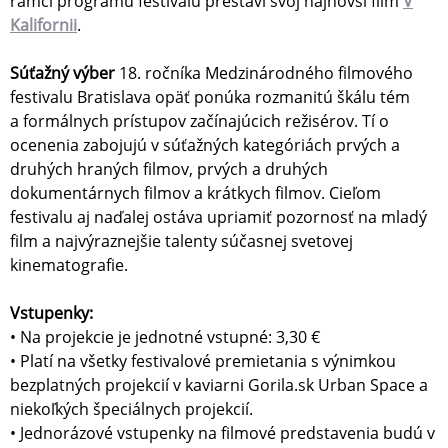
rámci programu festivalu prestaví svoj najnovší film
V
Kalifornii
.
Súťažný výber
18. ročníka Medzinárodného filmového
festivalu Bratislava opäť ponúka rozmanitú škálu tém
a formálnych prístupov začínajúcich režisérov. Tí o
ocenenia zabojujú v súťažných kategóriách prvých a
druhých hraných filmov, prvých a druhých
dokumentárnych filmov a krátkych filmov. Cieľom
festivalu aj naďalej ostáva upriamiť pozornosť na mladý
film a najvýraznejšie talenty súčasnej svetovej
kinematografie.
Vstupenky:
• Na projekcie je jednotné vstupné: 3,30 €
• Platí na všetky festivalové premietania s výnimkou
bezplatných projekcií v kaviarni Gorila.sk Urban Space a
niekoľkých špeciálnych projekcií.
• Jednorázové vstupenky na filmové predstavenia budú v