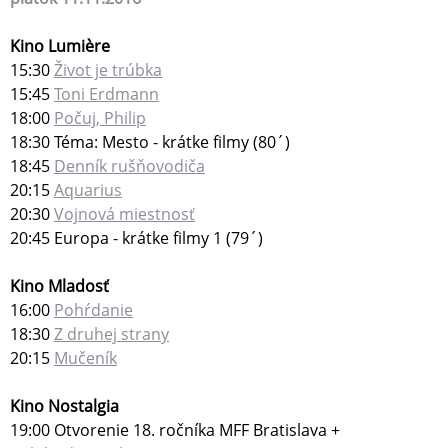
Kino Lumière
15:30
Život je trúbka
15:45
Toni Erdmann
18:00
Počuj, Philip
18:30 Téma: Mesto - krátke filmy (80´)
18:45
Denník rušňovodiča
20:15
Aquarius
20:30
Vojnová miestnosť
20:45 Europa - krátke filmy 1 (79´)
Kino Mladosť
16:00
Pohŕdanie
18:30
Z druhej strany
20:15
Mučeník
Kino Nostalgia
19:00 Otvorenie 18. ročníka MFF Bratislava +