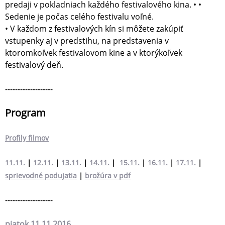
predaji v pokladniach každého festivalového kina. • •
Sedenie je počas celého festivalu voľné.
• V každom z festivalových kín si môžete zakúpiť
vstupenky aj v predstihu, na predstavenia v
ktoromkoľvek festivalovom kine a v ktorýkoľvek
festivalový deň.
-------------------
Program
Profily filmov
11.11.
|
12.11.
|
13.11.
|
14.11.
|
15.11.
|
16.11.
|
17.11.
|
sprievodné podujatia
|
brožúra v pdf
-------------------
piatok 11.11.2016