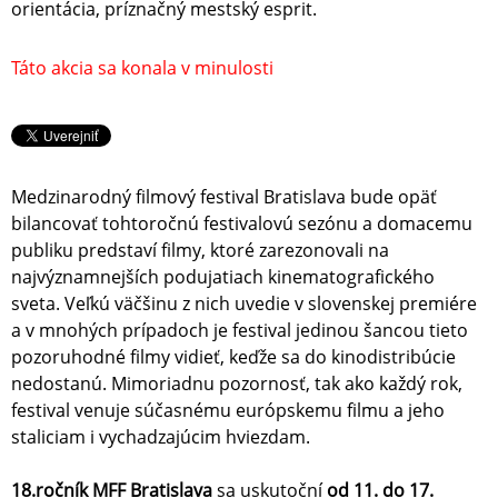
orientácia, príznačný mestský esprit.
Táto akcia sa konala v minulosti
Medzinarodný filmový festival Bratislava bude opäť
bilancovať tohtoročnú festivalovú sezónu a domacemu
publiku predstaví filmy, ktoré zarezonovali na
najvýznamnejších podujatiach kinematografického
sveta. Veľkú väčšinu z nich uvedie v slovenskej premiére
a v mnohých prípadoch je festival jedinou šancou tieto
pozoruhodné filmy vidieť, keďže sa do kinodistribúcie
nedostanú. Mimoriadnu pozornosť, tak ako každý rok,
festival venuje súčasnému európskemu filmu a jeho
staliciam i vychadzajúcim hviezdam.
18.ročník MFF Bratislava
sa uskutoční
od 11. do 17.