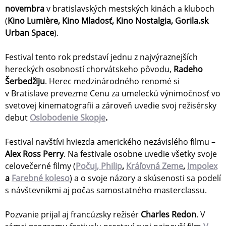
novembra
v bratislavských mestských kinách a kluboch
(
Kino Lumière, Kino Mladosť, Kino Nostalgia, Gorila.sk
Urban Space
).
Festival tento rok predstaví jednu z najvýraznejších
hereckých osobností chorvátskeho pôvodu,
Radeho
Šerbedžiju
. Herec medzinárodného renomé si
v Bratislave prevezme Cenu za umeleckú výnimočnosť vo
svetovej kinematografii a zároveň uvedie svoj režisérsky
debut
Oslobodenie Skopje
.
Festival navštívi hviezda amerického nezávislého filmu –
Alex Ross Perry
. Na festivale osobne uvedie všetky svoje
celovečerné filmy (
Počuj, Philip
,
Kráľovná Zeme
,
Impolex
a
Farebné koleso
) a o svoje názory a skúsenosti sa podelí
s návštevníkmi aj počas samostatného masterclassu.
Pozvanie prijal aj francúzsky režisér
Charles Redon
. V