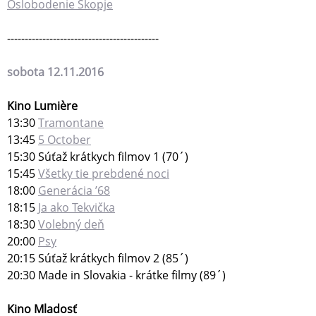
Oslobodenie Skopje
-------------------------------------------
sobota 12.11.2016
Kino Lumière
13:30
Tramontane
13:45
5 October
15:30 Súťaž krátkych filmov 1 (70´)
15:45
Všetky tie prebdené noci
18:00
Generácia ’68
18:15
Ja ako Tekvička
18:30
Volebný deň
20:00
Psy
20:15 Súťaž krátkych filmov 2 (85´)
20:30 Made in Slovakia - krátke filmy (89´)
Kino Mladosť