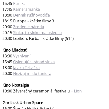
15:45
Parlika
17:45
Kameramanka
18:00
Denník rušňovodiča
18:15 Europa - krátke filmy 3
20:00
Zrodenie národa
20:15
Slnko, to slnko ma oslepilo
20:30 Lexikón: Farba - krátke filmy (51´)
Kino Mladosť
13:30
Vysnívaní
15:45
Oslepujúci západ slnka
18:00
Ja ako Tekvička
20:00
Nezízaj mi do taniera
Kino Nostalgia
19:00 Záverečný ceremoniál festivalu +
Lion
Gorila.sk Urban Space
16:00 Štepán Hulík (diskusia)