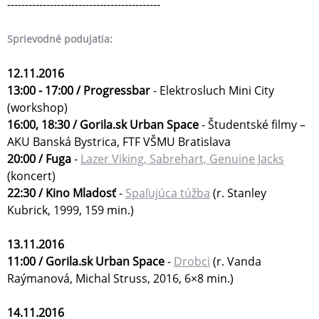
-------------------------------------------
Sprievodné podujatia:
12.11.2016
13:00 - 17:00 / Progressbar
- Elektrosluch Mini City
(workshop)
16:00, 18:30 / Gorila.sk Urban Space
- Študentské filmy –
AKU Banská Bystrica, FTF VŠMU Bratislava
20:00 / Fuga
-
Lazer Viking, Sabrehart, Genuine Jacks
(koncert)
22:30 / Kino Mladosť
-
Spaľujúca túžba
(r. Stanley
Kubrick, 1999, 159 min.)
13.11.2016
11:00 / Gorila.sk Urban Space
-
Drobci
(r. Vanda
Raýmanová, Michal Struss, 2016, 6×8 min.)
14.11.2016