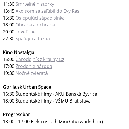
11:30
Smrteľné historky
13:45
Ako som sa zaľúbil do Evy Ras
15:30
Oslepujúci západ slnka
18:00
Obrana a ochrana
20:00
LoveTrue
22:30
Spaľujúca túžba
Kino Nostalgia
15:00
Čarodejník z krajiny Oz
17:00
Zrodenie národa
19:30
Nočné zvieratá
Gorila.sk Urban Space
16:30 Študentské filmy - AKU Banská Bytrica
18:00 Študentské filmy - VŠMU Bratislava
Progressbar
13:00 - 17:00 Elektrosluch Mini City (workshop)