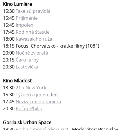
Kino Lumière
15:30
Také sú pravidlá
15:45
Prijímanie
15:45
Impolex
17:45
Rodinné šťastie
18:00
Kawasakiho ruža
18:15 Focus: Chorvátsko - krátke filmy (108´)
20:00
Nočné zvieratá
20:15
Čaro farby
20:30
Lastovička
Kino Mladosť
13:30
21 x New York
15:30
Týždeň a jeden deň
17:45
Nezízaj mi do taniera
20:30
Počuj, Philip
Gorila.sk Urban Space
19:30
Voľby a médiá (diskusia)
- Moderátor: Branislav