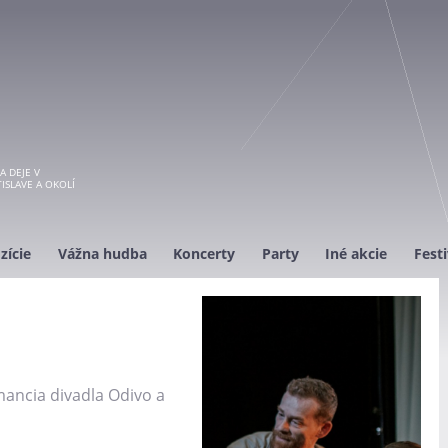
A DEJE V
ISLAVE A OKOLÍ
zície
Vážna hudba
Koncerty
Party
Iné akcie
Festi
ancia divadla Odivo a