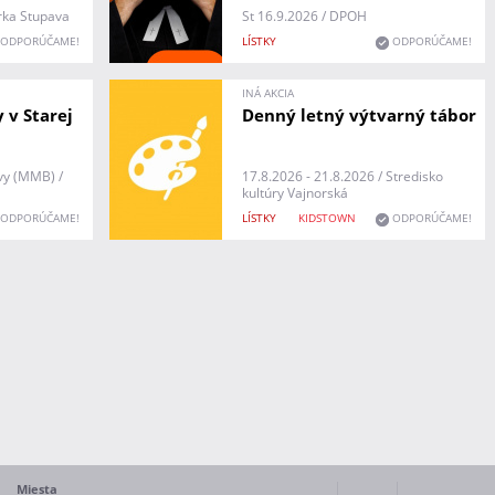
úrka Stupava
St 16.9.2026 / DPOH
ODPORÚČAME!
LÍSTKY
ODPORÚČAME!
INÁ AKCIA
 v Starej
Denný letný výtvarný tábor
vy (MMB) /
17.8.2026 - 21.8.2026 / Stredisko
kultúry Vajnorská
ODPORÚČAME!
LÍSTKY
KIDSTOWN
ODPORÚČAME!
Miesta