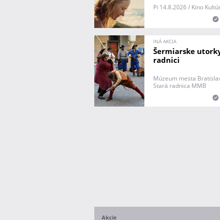
Pi 14.8.2026 / Kino Kult
INÁ AKCIA
Šermiarske utorky
radnici
Múzeum mesta Bratisla
Stará radnica MMB
Akcie