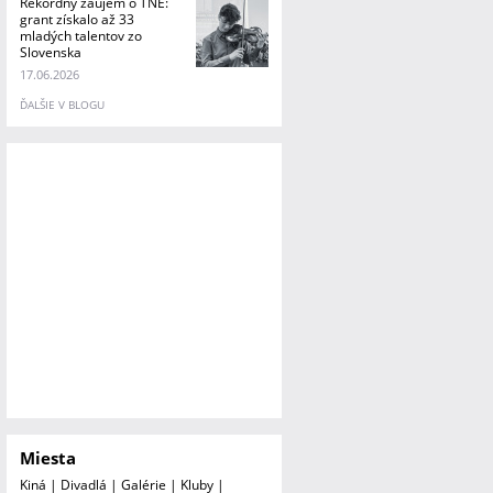
Rekordný záujem o TNE:
grant získalo až 33
mladých talentov zo
Slovenska
17.06.2026
ĎALŠIE V BLOGU
Miesta
Kiná
|
Divadlá
|
Galérie
|
Kluby
|