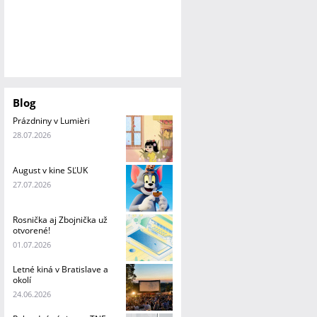
Blog
Prázdniny v Lumièri
28.07.2026
August v kine SĽUK
27.07.2026
Rosnička aj Zbojnička už
otvorené!
01.07.2026
Letné kiná v Bratislave a
okolí
24.06.2026