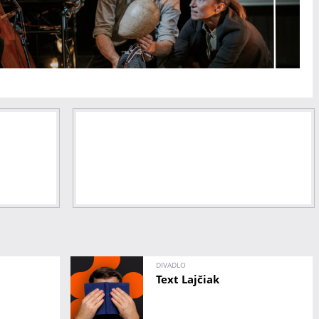
DIVADLO
Text Lajčiak