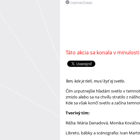
ODPORÚČAME!
Táto akcia sa konala v minulosti
Tam, kde je tieň, musí byť aj svetlo.
Čím urputnejšie hľadám svetlo v temnote,
zmizlo alebo sa na chvíľu stratilo z ná
Kde sa však končí svetlo a začína temnot
Tvorivý tím:
Réžia: Mária Danadová, Monika Kováčov
Libreto, bábky a scénografia: Ivan Mart