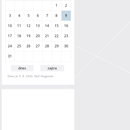
a
1
2
n
i
3
4
5
6
7
8
9
e
10
11
12
13
14
15
16
17
18
19
20
21
22
23
24
25
26
27
28
29
30
31
dnes
zajtra
Dnes je 9. 8. 2026, Deň Nagasaki