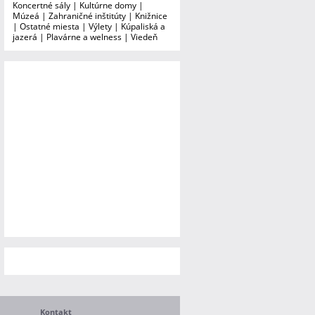
Koncertné sály
|
Kultúrne domy
|
Múzeá
|
Zahraničné inštitúty
|
Knižnice
|
Ostatné miesta
|
Výlety
|
Kúpaliská a
jazerá
|
Plavárne a welness
|
Viedeň
Kontakt