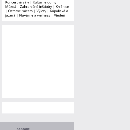
Koncertné sály
|
Kultúrne domy
|
Múzeá
|
Zahraničné inštitúty
|
Knižnice
|
Ostatné miesta
|
Výlety
|
Kúpaliská a
jazerá
|
Plavárne a welness
|
Viedeň
Kontakt