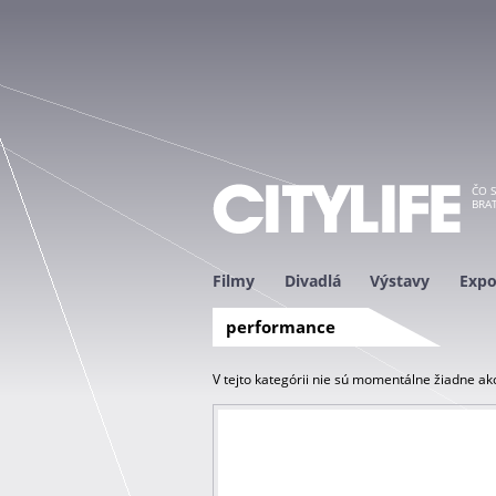
ČO S
BRAT
Filmy
Divadlá
Výstavy
Expo
performance
V tejto kategórii nie sú momentálne žiadne akc