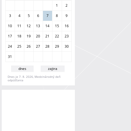
a
1
2
n
i
3
4
5
6
7
8
9
e
10
11
12
13
14
15
16
17
18
19
20
21
22
23
24
25
26
27
28
29
30
31
dnes
zajtra
Dnes je 7. 8. 2026, Medzinárodný deň
odpúšťania