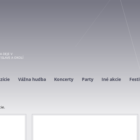
A DEJE V
ISLAVE A OKOLÍ
zície
Vážna hudba
Koncerty
Party
Iné akcie
Festi
ie.