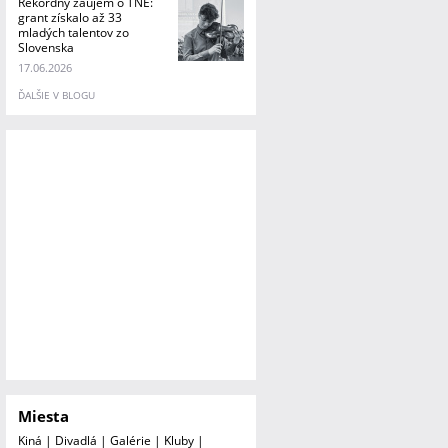
Rekordný záujem o TNE:
grant získalo až 33
mladých talentov zo
Slovenska
17.06.2026
ĎALŠIE V BLOGU
Miesta
Kiná
|
Divadlá
|
Galérie
|
Kluby
|