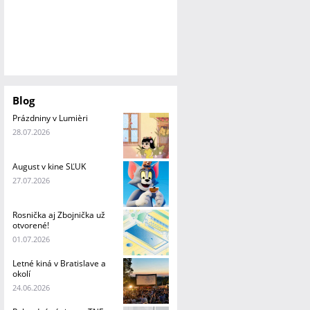
Blog
Prázdniny v Lumièri
28.07.2026
August v kine SĽUK
27.07.2026
Rosnička aj Zbojnička už
otvorené!
01.07.2026
Letné kiná v Bratislave a
okolí
24.06.2026