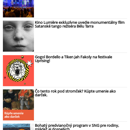
Kino Lumière exkluzívne uvedie monumentálny film
Satanské tango režiséra Bélu Tarra
Gogol Bordello a Tiken Jah Fakoly na festivale
Uprising!
Čo tento rok pod stromček? Kúpte umenie ako
darček.
Bohatý predvianočný program v SNG pre rodiny,
mládež aj dospelých