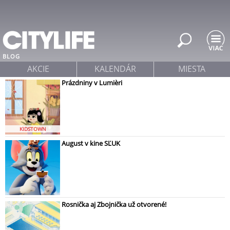
Jump to navigation
BLOG
AKCIE
KALENDÁR
MIESTA
Prázdniny v Lumièri
KIDSTOWN
August v kine SĽUK
Rosnička aj Zbojnička už otvorené!