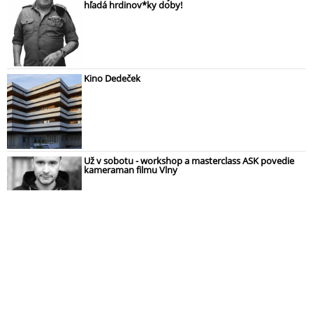
hľadá hrdinov*ky doby!
Kino Dedeček
Už v sobotu - workshop a masterclass ASK povedie
kameraman filmu Vlny
"Lumière pod paľbou" prináša menej známe filmy
o Povstaní a odboji