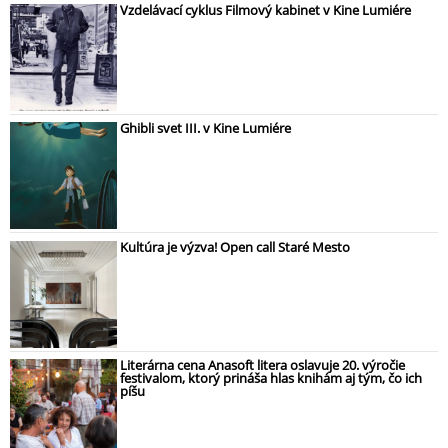
Vzdelávací cyklus Filmový kabinet v Kine Lumiére
Ghibli svet III. v Kine Lumiére
Kultúra je výzva! Open call Staré Mesto
Literárna cena Anasoft litera oslavuje 20. výročie
festivalom, ktorý prináša hlas knihám aj tým, čo ich
píšu