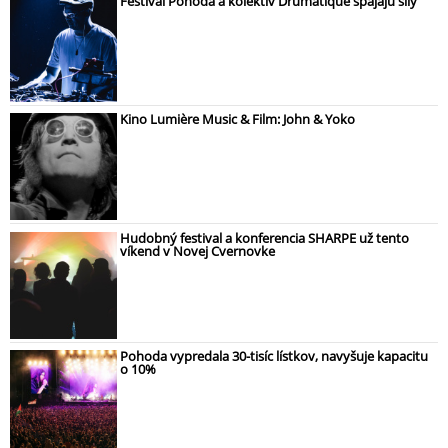
Festival Pohoda a kolektív Drumatique spájajú sily
Kino Lumière Music & Film: John & Yoko
Hudobný festival a konferencia SHARPE už tento
víkend v Novej Cvernovke
Pohoda vypredala 30-tisíc lístkov, navyšuje kapacitu
o 10%