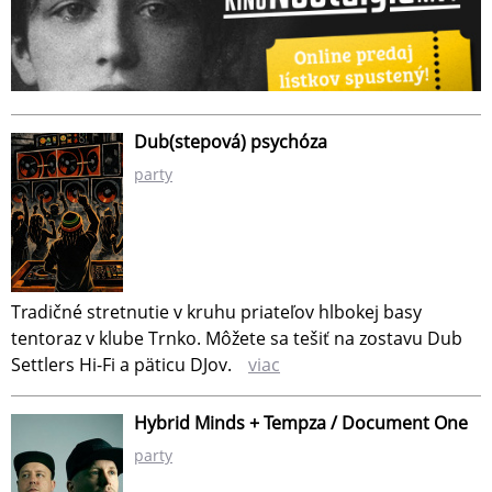
Dub(stepová) psychóza
party
Tradičné stretnutie v kruhu priateľov hlbokej basy
tentoraz v klube Trnko. Môžete sa tešiť na zostavu Dub
Settlers Hi-Fi a päticu DJov.
viac
Hybrid Minds + Tempza / Document One
party