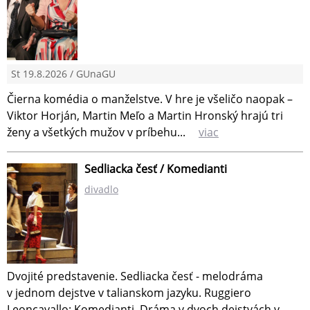
St 19.8.2026 / GUnaGU
Čierna komédia o manželstve. V hre je všeličo naopak –
Viktor Horján, Martin Meľo a Martin Hronský hrajú tri
ženy a všetkých mužov v príbehu...
viac
Sedliacka česť / Komedianti
divadlo
Dvojité predstavenie. Sedliacka česť - melodráma
v jednom dejstve v talianskom jazyku. Ruggiero
Leoncavallo: Komedianti. Dráma v dvoch dejstvách v...