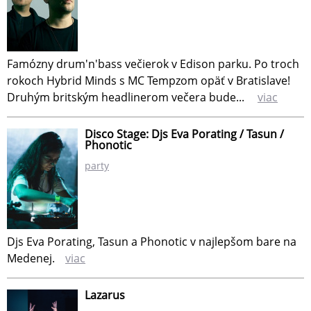
Famózny drum'n'bass večierok v Edison parku. Po troch
rokoch Hybrid Minds s MC Tempzom opäť v Bratislave!
Druhým britským headlinerom večera bude...
viac
Disco Stage: Djs Eva Porating / Tasun /
Phonotic
party
Djs Eva Porating, Tasun a Phonotic v najlepšom bare na
Medenej.
viac
Lazarus