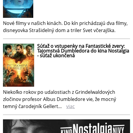
Nové filmy v našich kinách. Do kín prichádzajú dva filmy,
disneyovka Strašidelný dom a triler Svet včerajška.
Súťaž o vstupenky na Fantastické zvery:
Tajomstvá Dumbledora do kina Nostalgia
- súťaž ukončená
Niekoľko rokov po udalostiach z Grindelwaldových
zločinov profesor Albus Dumbledore vie, že mocný
temný čarodejník Gellert...
viac