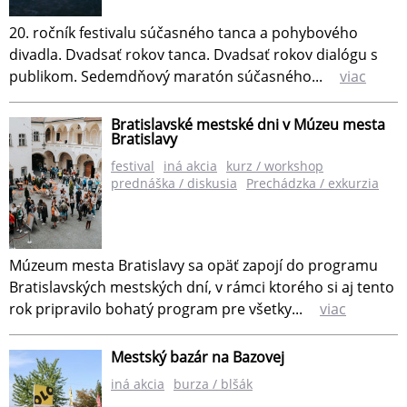
20. ročník festivalu súčasného tanca a pohybového
divadla. Dvadsať rokov tanca. Dvadsať rokov dialógu s
publikom. Sedemdňový maratón súčasného...
viac
Bratislavské mestské dni v Múzeu mesta
Bratislavy
festival
iná akcia
kurz / workshop
prednáška / diskusia
Prechádzka / exkurzia
Múzeum mesta Bratislavy sa opäť zapojí do programu
Bratislavských mestských dní, v rámci ktorého si aj tento
rok pripravilo bohatý program pre všetky...
viac
Mestský bazár na Bazovej
iná akcia
burza / blšák