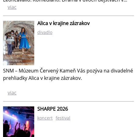
viac
Alica v krajine zázrakov
divadlo
SNM – Múzeum Červený Kameň Vás pozýva na divadelné
prehliadky Alica v krajine zázrakov.
viac
SHARPE 2026
koncert
festival