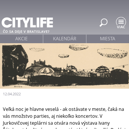
Jump to navigation
ČO SA DEJE V BRATISLAVE?
AKCIE
KALENDÁR
MIESTA
12.04.2022
Veľká noc je hlavne veselá - ak ostávate v meste, čaká na
vás množstvo parties, aj niekoľko koncertov. V
Jurkovičovej teplárni sa otvára nová výstava Ivany