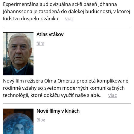
Experimentálna audiovizuálna sci-fi báseň Jóhanna
Jóhannssona je zasadená do ďalekej budúcnosti, v ktorej
ľudstvo dospelo k zániku.
viac
Atlas vtákov
film
Nový film režiséra Olma Omerzu prepletá komplikované
rodinné vzťahy so svetom moderných komunikačných
technológií, ktoré dokážu využiť naše slabé...
viac
Nové filmy v kinách
Blog