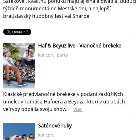
Šátekovej, kvalitnú ponuku majú aj kiná a divadlá. Budúci
týždeň monumentálne Mestské dni, a najlepší
bratislavský hudobný festival Sharpe.
Haf & Beyuz live - Vianočné brekeke
koncert
party
Klasické predvianočné brekeke v podaní zaslúžilých
umelcov Tomáša Hafnera a Beyuza, ktorí v útrobách
veľryby odpália svoju show.
viac
Saténové ruky
koncert