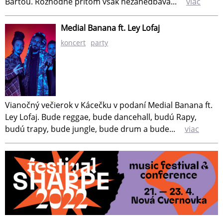
Bártou. Rozhodne pritom však nezanedbáva...
viac
Medial Banana ft. Ley Lofaj
koncert
party
Vianočný večierok v Kácečku v podaní Medial Banana ft.
Ley Lofaj. Bude reggae, bude dancehall, budú Rapy,
budú trapy, bude jungle, bude drum a bude...
viac