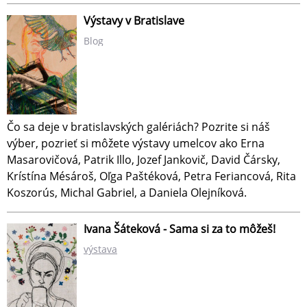
Výstavy v Bratislave
Blog
Čo sa deje v bratislavských galériách? Pozrite si náš
výber, pozrieť si môžete výstavy umelcov ako Erna
Masarovičová, Patrik Illo, Jozef Jankovič, David Čársky,
Krístína Mésároš, Oľga Paštéková, Petra Feriancová, Rita
Koszorús, Michal Gabriel, a Daniela Olejníková.
Ivana Šáteková - Sama si za to môžeš!
výstava