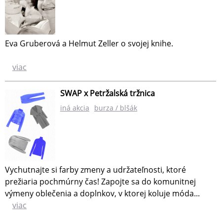
Eva Gruberová a Helmut Zeller o svojej knihe.
viac
SWAP x Petržalská tržnica
iná akcia
burza / blšák
Vychutnajte si farby zmeny a udržateľnosti, ktoré
prežiaria pochmúrny čas! Zapojte sa do komunitnej
výmeny oblečenia a doplnkov, v ktorej koluje móda...
viac