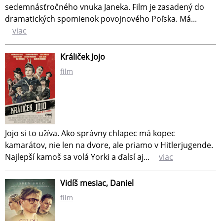
sedemnásťročného vnuka Janeka. Film je zasadený do
dramatických spomienok povojnového Poľska. Má...
viac
Králiček Jojo
film
Jojo si to užíva. Ako správny chlapec má kopec
kamarátov, nie len na dvore, ale priamo v Hitlerjugende.
Najlepší kamoš sa volá Yorki a ďalsí aj...
viac
Vidíš mesiac, Daniel
film