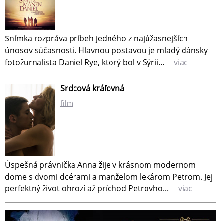
Snímka rozpráva príbeh jedného z najúžasnejších
únosov súčasnosti. Hlavnou postavou je mladý dánsky
fotožurnalista Daniel Rye, ktorý bol v Sýrii...
viac
Srdcová kráľovná
film
Úspešná právnička Anna žije v krásnom modernom
dome s dvomi dcérami a manželom lekárom Petrom. Jej
perfektný život ohrozí až príchod Petrovho...
viac