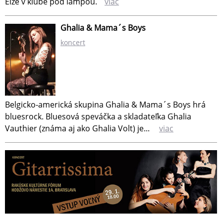
Elze v klube pod lampou.
viac
Ghalia & Mama´s Boys
koncert
Belgicko-americká skupina Ghalia & Mama´s Boys hrá
bluesrock. Bluesová speváčka a skladateľka Ghalia
Vauthier (známa aj ako Ghalia Volt) je...
viac