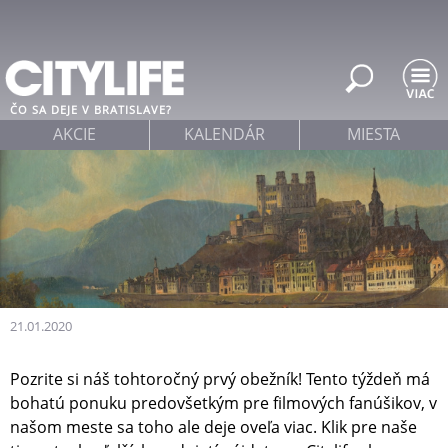
Jump to navigation
ČO SA DEJE V BRATISLAVE?
AKCIE
KALENDÁR
MIESTA
21.01.2020
Pozrite si náš tohtoročný prvý obežník! Tento týždeň má
bohatú ponuku predovšetkým pre filmových fanúšikov, v
našom meste sa toho ale deje oveľa viac. Klik pre naše