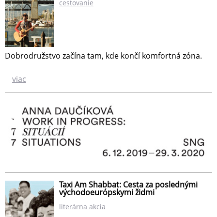
cestovanie
Dobrodružstvo začína tam, kde končí komfortná zóna.
viac
Taxi Am Shabbat: Cesta za poslednými
východoeurópskymi židmi
literárna akcia