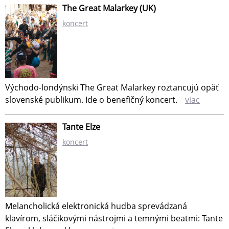
The Great Malarkey (UK)
koncert
Východo-londýnski The Great Malarkey roztancujú opäť
slovenské publikum. Ide o benefičný koncert.
viac
Tante Elze
koncert
Melancholická elektronická hudba sprevádzaná
klavírom, sláčikovými nástrojmi a temnými beatmi: Tante