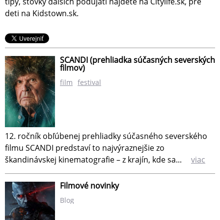
tipy, stovky ďalších podujatí nájdete na Citylife.sk, pre
deti na Kidstown.sk.
SCANDI (prehliadka súčasných severských
filmov)
film
festival
12. ročník obľúbenej prehliadky súčasného severského
filmu SCANDI predstaví to najvýraznejšie zo
škandinávskej kinematografie – z krajín, kde sa...
viac
Filmové novinky
Blog