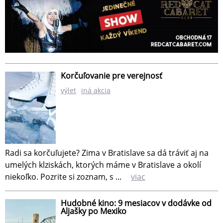
Korčuľovanie pre verejnosť
výlet
iná akcia
Radi sa korčuľujete? Zima v Bratislave sa dá tráviť aj na
umelých klziskách, ktorých máme v Bratislave a okolí
niekoľko. Pozrite si zoznam, s ...
viac
Hudobné kino: 9 mesiacov v dodávke od
Aljašky po Mexiko