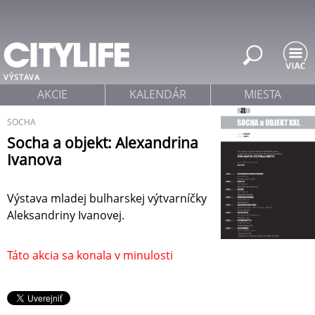
Jump to navigation
VÝSTAVA
AKCIE
KALENDÁR
MIESTA
SOCHA
Socha a objekt: Alexandrina
Ivanova
Výstava mladej bulharskej výtvarníčky
Aleksandriny Ivanovej.
Táto akcia sa konala v minulosti